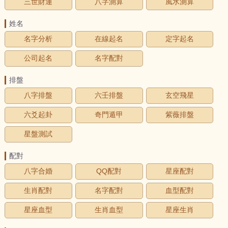
三世財運
八字測算
風水測算
姓名
名字分析
在線起名
定字起名
公司起名
名字配對
排盤
八字排盤
六壬排盤
玄空飛星
六爻起卦
奇門遁甲
紫薇排盤
星盤測試
配對
八字合婚
QQ配對
星座配對
生肖配對
名字配對
血型配對
星座血型
生肖血型
星座生肖