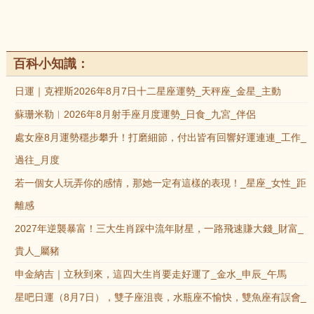
百科小知識：
日運｜克裡斯2026年8月7日十二星座運勢_天秤座_金星_主動
蘇珊米勒︱2026年8月射手座月度運勢_日食_九宮_伴侶
處女座8月運勢穩步攀升！打磨細節，付出皆有回響好運連連_工作_
過往_月度
若一個女人玩弄你的感情，那她一定有這樣的表現！_星座_女性_距
離感
2027年逆襲暴富！三大生肖踩中流年財星，一路飛速賺大錢_財富_
貴人_屬豬
申金納吉｜立秋到來，這四大生肖要走好運了_金水_申辰_午馬
星吧日運（8月7日），雙子座沮喪，水瓶座不愉快，雙魚座有誤會_