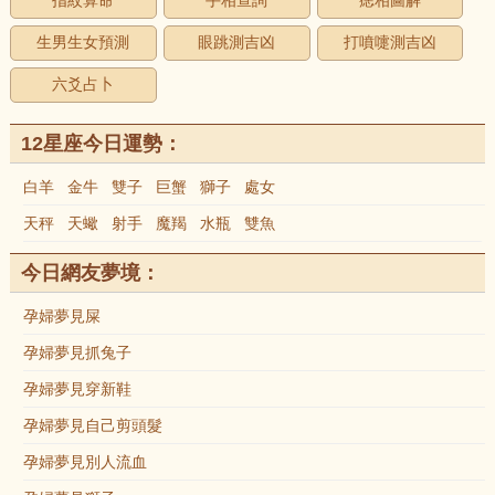
指紋算命
手相查詢
痣相圖解
生男生女預測
眼跳測吉凶
打噴嚏測吉凶
六爻占卜
12星座今日運勢：
白羊
金牛
雙子
巨蟹
獅子
處女
天秤
天蠍
射手
魔羯
水瓶
雙魚
今日網友夢境：
孕婦夢見屎
孕婦夢見抓兔子
孕婦夢見穿新鞋
孕婦夢見自己剪頭髮
孕婦夢見別人流血