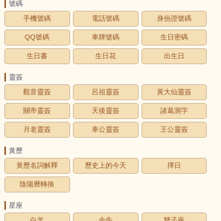
號碼
手機號碼
電話號碼
身份證號碼
QQ號碼
車牌號碼
生日密碼
生日書
生日花
出生日
靈簽
觀音靈簽
呂祖靈簽
黃大仙靈簽
關帝靈簽
天後靈簽
諸葛測字
月老靈簽
車公靈簽
王公靈簽
黃歷
黃歷名詞解釋
歷史上的今天
擇日
陰陽曆轉換
星座
白羊
金牛
雙子座