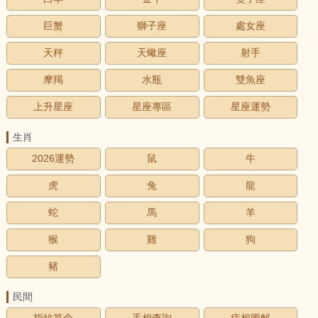
巨蟹
獅子座
處女座
天秤
天蠍座
射手
摩羯
水瓶
雙魚座
上升星座
星座專區
星座運勢
生肖
2026運勢
鼠
牛
虎
兔
龍
蛇
馬
羊
猴
雞
狗
豬
民間