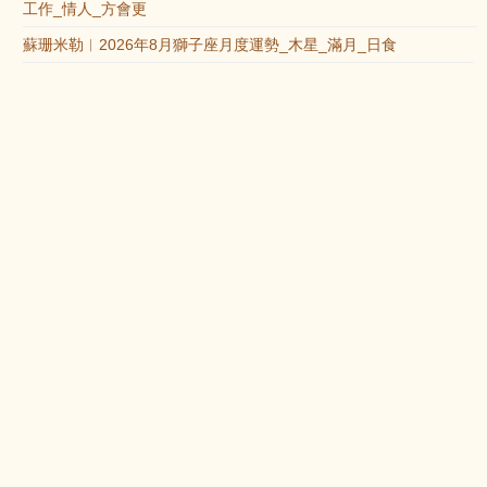
工作_情人_方會更
蘇珊米勒︱2026年8月獅子座月度運勢_木星_滿月_日食