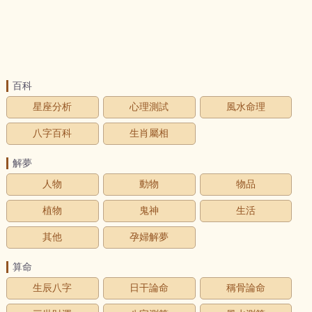
百科
星座分析
心理測試
風水命理
八字百科
生肖屬相
解夢
人物
動物
物品
植物
鬼神
生活
其他
孕婦解夢
算命
生辰八字
日干論命
稱骨論命