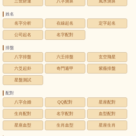
三世財運
八字測算
風水測算
姓名
名字分析
在線起名
定字起名
公司起名
名字配對
排盤
八字排盤
六壬排盤
玄空飛星
六爻起卦
奇門遁甲
紫薇排盤
星盤測試
配對
八字合婚
QQ配對
星座配對
生肖配對
名字配對
血型配對
星座血型
生肖血型
星座生肖