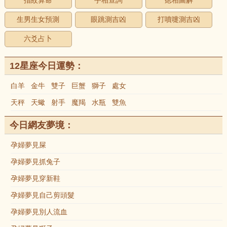
指紋算命
手相查詢
痣相圖解
生男生女預測
眼跳測吉凶
打噴嚏測吉凶
六爻占卜
12星座今日運勢：
白羊
金牛
雙子
巨蟹
獅子
處女
天秤
天蠍
射手
魔羯
水瓶
雙魚
今日網友夢境：
孕婦夢見屎
孕婦夢見抓兔子
孕婦夢見穿新鞋
孕婦夢見自己剪頭髮
孕婦夢見別人流血