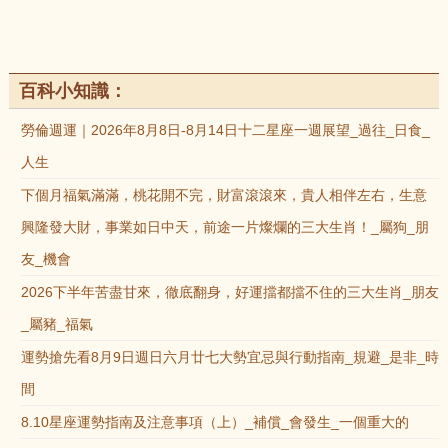
百科小知識：
勞倫週運｜2026年8月8日-8月14日十二星座一週展望_過往_日食_
人生
下個月福氣滿滿，桃花開不完，財富滾滾來，貴人相伴左右，生意
興隆發大財，事業如日中天，前途一片燦爛的三大生肖！_屬狗_朋
友_機會
2026下半年苦盡甘來，徹底翻身，好運擋都擋不住的三大生肖_朋友
_屬豬_福氣
運勢搶先看8月9日週日六月廿七大勢宜忌與行動指南_規避_是非_時
間
8.10星座運勢指南及注意事項（上）_補償_會發生_一個重大的