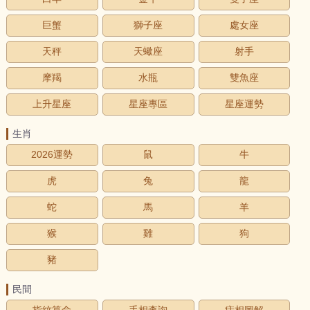
巨蟹
獅子座
處女座
天秤
天蠍座
射手
摩羯
水瓶
雙魚座
上升星座
星座專區
星座運勢
生肖
2026運勢
鼠
牛
虎
兔
龍
蛇
馬
羊
猴
雞
狗
豬
民間