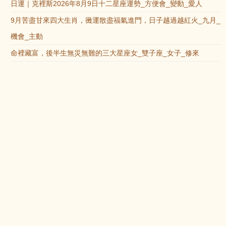
日運｜克裡斯2026年8月9日十二星座運勢_方便會_變動_愛人
9月苦盡甘來四大生肖，黴運散盡福氣進門，日子越過越紅火_九月_
機會_主動
命裡藏富，後半生無災無難的三大星座女_雙子座_女子_修來