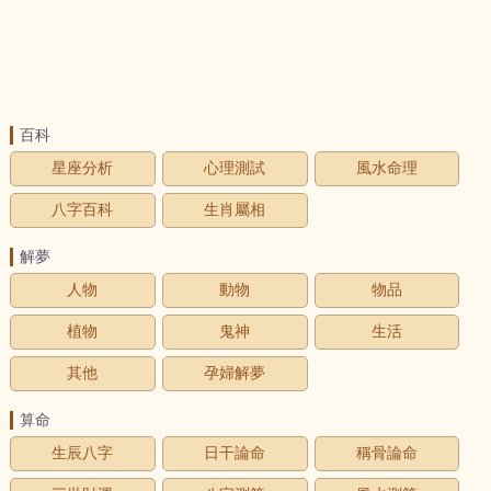
百科
星座分析
心理測試
風水命理
八字百科
生肖屬相
解夢
人物
動物
物品
植物
鬼神
生活
其他
孕婦解夢
算命
生辰八字
日干論命
稱骨論命