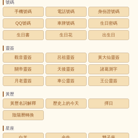
號碼
手機號碼
電話號碼
身份證號碼
QQ號碼
車牌號碼
生日密碼
生日書
生日花
出生日
靈簽
觀音靈簽
呂祖靈簽
黃大仙靈簽
關帝靈簽
天後靈簽
諸葛測字
月老靈簽
車公靈簽
王公靈簽
黃歷
黃歷名詞解釋
歷史上的今天
擇日
陰陽曆轉換
星座
白羊
金牛
雙子座