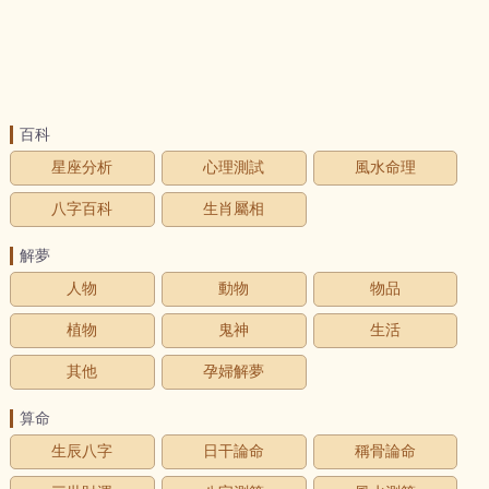
百科
星座分析
心理測試
風水命理
八字百科
生肖屬相
解夢
人物
動物
物品
植物
鬼神
生活
其他
孕婦解夢
算命
生辰八字
日干論命
稱骨論命