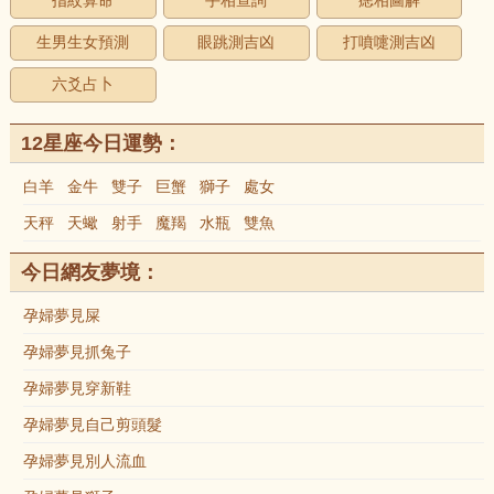
指紋算命
手相查詢
痣相圖解
生男生女預測
眼跳測吉凶
打噴嚏測吉凶
六爻占卜
12星座今日運勢：
白羊
金牛
雙子
巨蟹
獅子
處女
天秤
天蠍
射手
魔羯
水瓶
雙魚
今日網友夢境：
孕婦夢見屎
孕婦夢見抓兔子
孕婦夢見穿新鞋
孕婦夢見自己剪頭髮
孕婦夢見別人流血