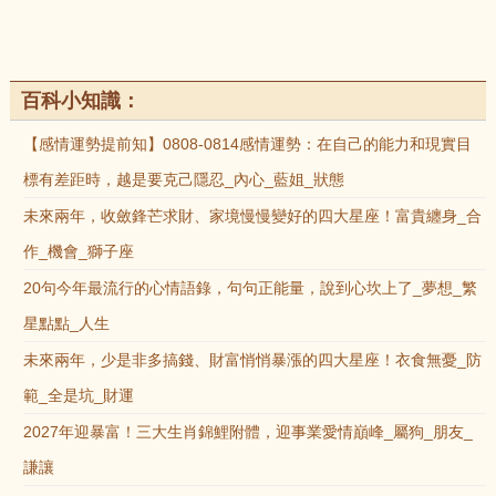
百科小知識：
【感情運勢提前知】0808-0814感情運勢：在自己的能力和現實目
標有差距時，越是要克己隱忍_內心_藍姐_狀態
未來兩年，收斂鋒芒求財、家境慢慢變好的四大星座！富貴纏身_合
作_機會_獅子座
20句今年最流行的心情語錄，句句正能量，說到心坎上了_夢想_繁
星點點_人生
未來兩年，少是非多搞錢、財富悄悄暴漲的四大星座！衣食無憂_防
範_全是坑_財運
2027年迎暴富！三大生肖錦鯉附體，迎事業愛情巔峰_屬狗_朋友_
謙讓