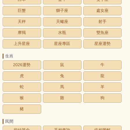
巨蟹
獅子座
處女座
天秤
天蠍座
射手
摩羯
水瓶
雙魚座
上升星座
星座專區
星座運勢
生肖
2026運勢
鼠
牛
虎
兔
龍
蛇
馬
羊
猴
雞
狗
豬
民間