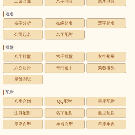
三世財運
八字測算
風水測算
姓名
名字分析
在線起名
定字起名
公司起名
名字配對
排盤
八字排盤
六壬排盤
玄空飛星
六爻起卦
奇門遁甲
紫薇排盤
星盤測試
配對
八字合婚
QQ配對
星座配對
生肖配對
名字配對
血型配對
星座血型
生肖血型
星座生肖