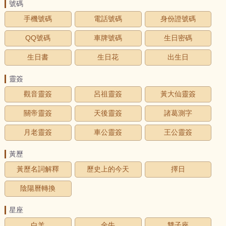
號碼
手機號碼
電話號碼
身份證號碼
QQ號碼
車牌號碼
生日密碼
生日書
生日花
出生日
靈簽
觀音靈簽
呂祖靈簽
黃大仙靈簽
關帝靈簽
天後靈簽
諸葛測字
月老靈簽
車公靈簽
王公靈簽
黃歷
黃歷名詞解釋
歷史上的今天
擇日
陰陽曆轉換
星座
白羊
金牛
雙子座