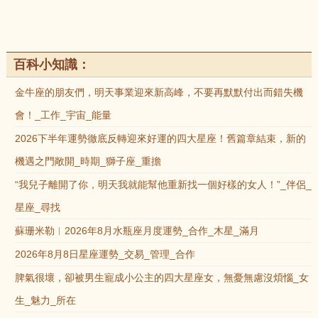
百科小知識：
金牛座的朋友們，明天事業迎來新高峰，不要再默默付出而錯失機
會！_工作_宇宙_能量
2026下半年運勢徹底反轉迎來好運的四大星座！舊篇章結束，新的
機遇之門敞開_時期_獅子座_重擔
“我兒子離開了你，明天我就能幫他重新找一個好樣的女人！”_伴侶_
星座_尋找
蘇珊米勒︱2026年8月水瓶座月度運勢_合作_木星_滿月
2026年8月8日星座運勢_交易_管理_合作
脾氣很壞，卻被男生寵成小公主的四大星座女，無憂無慮沒煩惱_女
生_魅力_所在