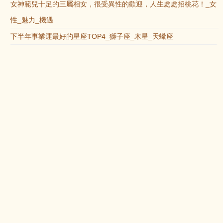
女神範兒十足的三屬相女，很受異性的歡迎，人生處處招桃花！_女
性_魅力_機遇
下半年事業運最好的星座TOP4_獅子座_木星_天蠍座