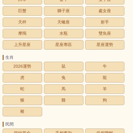
巨蟹
獅子座
處女座
天秤
天蠍座
射手
摩羯
水瓶
雙魚座
上升星座
星座專區
星座運勢
生肖
2026運勢
鼠
牛
虎
兔
龍
蛇
馬
羊
猴
雞
狗
豬
民間