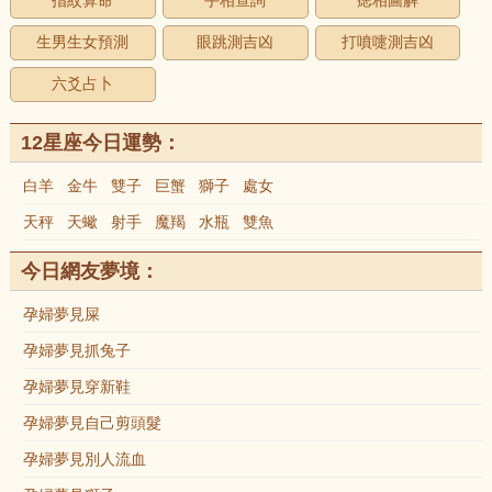
指紋算命
手相查詢
痣相圖解
生男生女預測
眼跳測吉凶
打噴嚏測吉凶
六爻占卜
12星座今日運勢：
白羊
金牛
雙子
巨蟹
獅子
處女
天秤
天蠍
射手
魔羯
水瓶
雙魚
今日網友夢境：
孕婦夢見屎
孕婦夢見抓兔子
孕婦夢見穿新鞋
孕婦夢見自己剪頭髮
孕婦夢見別人流血