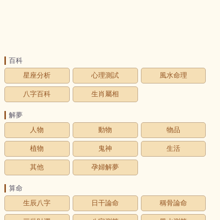
百科
星座分析
心理測試
風水命理
八字百科
生肖屬相
解夢
人物
動物
物品
植物
鬼神
生活
其他
孕婦解夢
算命
生辰八字
日干論命
稱骨論命