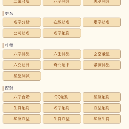
三世財運
八字測算
風水測算
姓名
名字分析
在線起名
定字起名
公司起名
名字配對
排盤
八字排盤
六壬排盤
玄空飛星
六爻起卦
奇門遁甲
紫薇排盤
星盤測試
配對
八字合婚
QQ配對
星座配對
生肖配對
名字配對
血型配對
星座血型
生肖血型
星座生肖