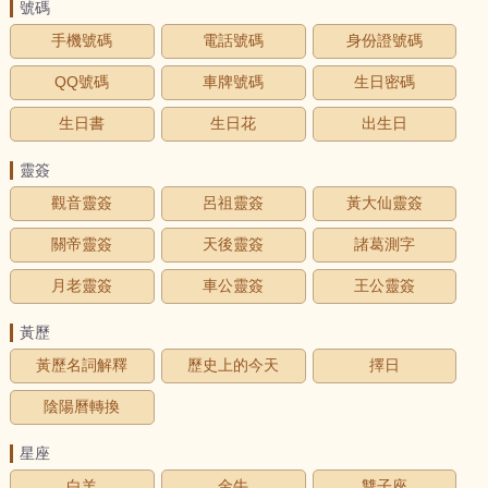
號碼
手機號碼
電話號碼
身份證號碼
QQ號碼
車牌號碼
生日密碼
生日書
生日花
出生日
靈簽
觀音靈簽
呂祖靈簽
黃大仙靈簽
關帝靈簽
天後靈簽
諸葛測字
月老靈簽
車公靈簽
王公靈簽
黃歷
黃歷名詞解釋
歷史上的今天
擇日
陰陽曆轉換
星座
白羊
金牛
雙子座