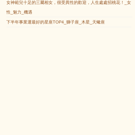
女神範兒十足的三屬相女，很受異性的歡迎，人生處處招桃花！_女
性_魅力_機遇
下半年事業運最好的星座TOP4_獅子座_木星_天蠍座