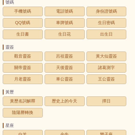
號碼
手機號碼
電話號碼
身份證號碼
QQ號碼
車牌號碼
生日密碼
生日書
生日花
出生日
靈簽
觀音靈簽
呂祖靈簽
黃大仙靈簽
關帝靈簽
天後靈簽
諸葛測字
月老靈簽
車公靈簽
王公靈簽
黃歷
黃歷名詞解釋
歷史上的今天
擇日
陰陽曆轉換
星座
白羊
金牛
雙子座