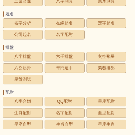
三世財運
八字測算
風水測算
姓名
名字分析
在線起名
定字起名
公司起名
名字配對
排盤
八字排盤
六壬排盤
玄空飛星
六爻起卦
奇門遁甲
紫薇排盤
星盤測試
配對
八字合婚
QQ配對
星座配對
生肖配對
名字配對
血型配對
星座血型
生肖血型
星座生肖