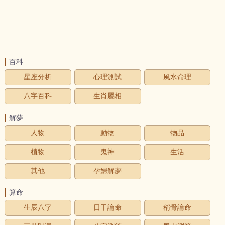
百科
星座分析
心理測試
風水命理
八字百科
生肖屬相
解夢
人物
動物
物品
植物
鬼神
生活
其他
孕婦解夢
算命
生辰八字
日干論命
稱骨論命