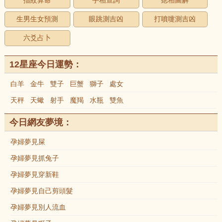
指紋算命
手相查詢
痣相圖解
生男生女預測
眼跳測吉凶
打噴嚏測吉凶
六爻占卜
12星座今日運勢：
白羊
金牛
雙子
巨蟹
獅子
處女
天秤
天蠍
射手
魔羯
水瓶
雙魚
今日網友夢境：
孕婦夢見屎
孕婦夢見抓兔子
孕婦夢見穿新鞋
孕婦夢見自己剪頭髮
孕婦夢見別人流血