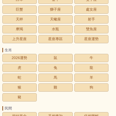
巨蟹
獅子座
處女座
天秤
天蠍座
射手
摩羯
水瓶
雙魚座
上升星座
星座專區
星座運勢
生肖
2026運勢
鼠
牛
虎
兔
龍
蛇
馬
羊
猴
雞
狗
豬
民間