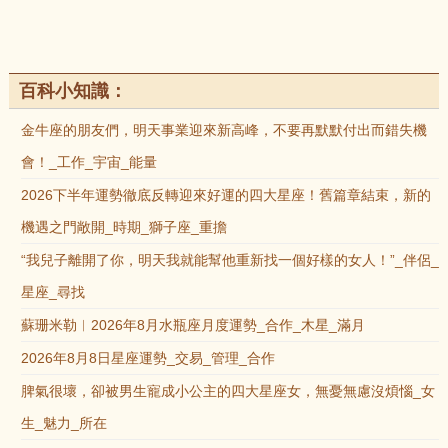
百科小知識：
金牛座的朋友們，明天事業迎來新高峰，不要再默默付出而錯失機
會！_工作_宇宙_能量
2026下半年運勢徹底反轉迎來好運的四大星座！舊篇章結束，新的
機遇之門敞開_時期_獅子座_重擔
“我兒子離開了你，明天我就能幫他重新找一個好樣的女人！”_伴侶_
星座_尋找
蘇珊米勒︱2026年8月水瓶座月度運勢_合作_木星_滿月
2026年8月8日星座運勢_交易_管理_合作
脾氣很壞，卻被男生寵成小公主的四大星座女，無憂無慮沒煩惱_女
生_魅力_所在