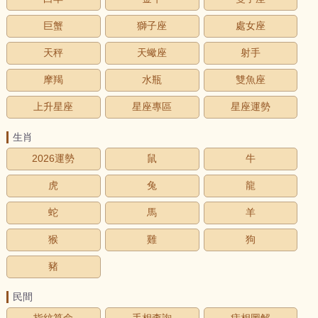
巨蟹
獅子座
處女座
天秤
天蠍座
射手
摩羯
水瓶
雙魚座
上升星座
星座專區
星座運勢
生肖
2026運勢
鼠
牛
虎
兔
龍
蛇
馬
羊
猴
雞
狗
豬
民間