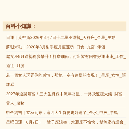
百科小知識：
日運｜克裡斯2026年8月7日十二星座運勢_天秤座_金星_主動
蘇珊米勒︱2026年8月射手座月度運勢_日食_九宮_伴侶
處女座8月運勢穩步攀升！打磨細節，付出皆有回響好運連連_工作_
過往_月度
若一個女人玩弄你的感情，那她一定有這樣的表現！_星座_女性_距
離感
2027年逆襲暴富！三大生肖踩中流年財星，一路飛速賺大錢_財富_
貴人_屬豬
申金納吉｜立秋到來，這四大生肖要走好運了_金水_申辰_午馬
星吧日運（8月7日），雙子座沮喪，水瓶座不愉快，雙魚座有誤會_