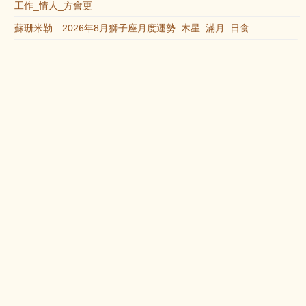
工作_情人_方會更
蘇珊米勒︱2026年8月獅子座月度運勢_木星_滿月_日食