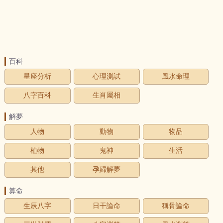
百科
星座分析
心理測試
風水命理
八字百科
生肖屬相
解夢
人物
動物
物品
植物
鬼神
生活
其他
孕婦解夢
算命
生辰八字
日干論命
稱骨論命