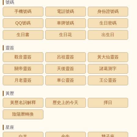
號碼
手機號碼
電話號碼
身份證號碼
QQ號碼
車牌號碼
生日密碼
生日書
生日花
出生日
靈簽
觀音靈簽
呂祖靈簽
黃大仙靈簽
關帝靈簽
天後靈簽
諸葛測字
月老靈簽
車公靈簽
王公靈簽
黃歷
黃歷名詞解釋
歷史上的今天
擇日
陰陽曆轉換
星座
白羊
金牛
雙子座