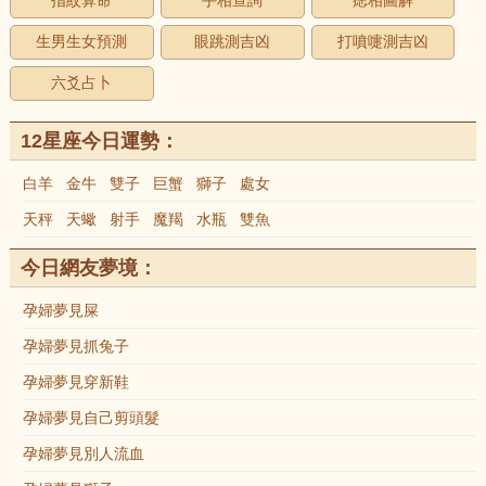
指紋算命
手相查詢
痣相圖解
生男生女預測
眼跳測吉凶
打噴嚏測吉凶
六爻占卜
12星座今日運勢：
白羊
金牛
雙子
巨蟹
獅子
處女
天秤
天蠍
射手
魔羯
水瓶
雙魚
今日網友夢境：
孕婦夢見屎
孕婦夢見抓兔子
孕婦夢見穿新鞋
孕婦夢見自己剪頭髮
孕婦夢見別人流血