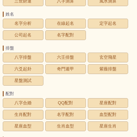
三世財運
八字測算
風水測算
姓名
名字分析
在線起名
定字起名
公司起名
名字配對
排盤
八字排盤
六壬排盤
玄空飛星
六爻起卦
奇門遁甲
紫薇排盤
星盤測試
配對
八字合婚
QQ配對
星座配對
生肖配對
名字配對
血型配對
星座血型
生肖血型
星座生肖