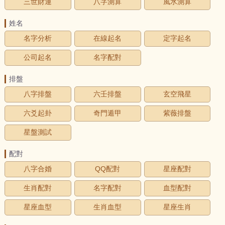
三世財運
八字測算
風水測算
姓名
名字分析
在線起名
定字起名
公司起名
名字配對
排盤
八字排盤
六壬排盤
玄空飛星
六爻起卦
奇門遁甲
紫薇排盤
星盤測試
配對
八字合婚
QQ配對
星座配對
生肖配對
名字配對
血型配對
星座血型
生肖血型
星座生肖