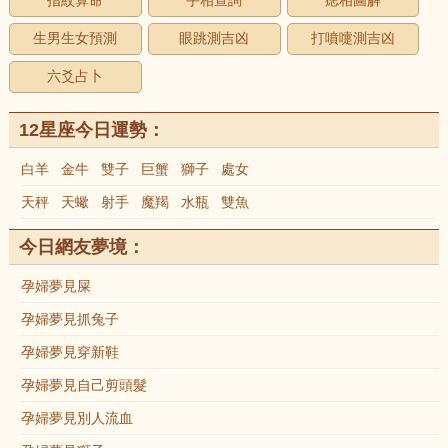
指紋算命
手相查詢
痣相圖解
生男生女預測
眼跳測吉凶
打噴嚏測吉凶
六爻占卜
12星座今日運勢：
白羊
金牛
雙子
巨蟹
獅子
處女
天秤
天蠍
射手
魔羯
水瓶
雙魚
今日網友夢境：
孕婦夢見屎
孕婦夢見抓兔子
孕婦夢見穿新鞋
孕婦夢見自己剪頭髮
孕婦夢見別人流血