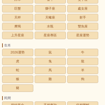
巨蟹
獅子座
處女座
天秤
天蠍座
射手
摩羯
水瓶
雙魚座
上升星座
星座專區
星座運勢
生肖
2026運勢
鼠
牛
虎
兔
龍
蛇
馬
羊
猴
雞
狗
豬
民間