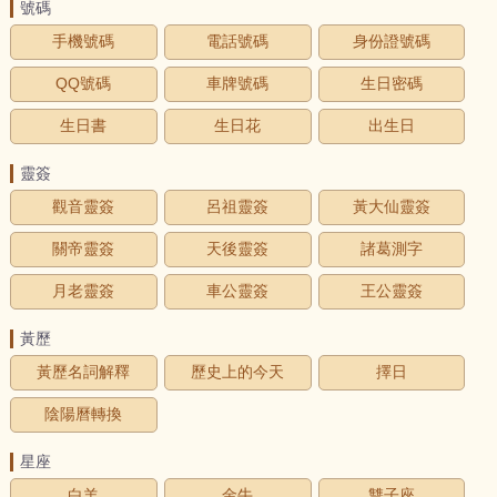
號碼
手機號碼
電話號碼
身份證號碼
QQ號碼
車牌號碼
生日密碼
生日書
生日花
出生日
靈簽
觀音靈簽
呂祖靈簽
黃大仙靈簽
關帝靈簽
天後靈簽
諸葛測字
月老靈簽
車公靈簽
王公靈簽
黃歷
黃歷名詞解釋
歷史上的今天
擇日
陰陽曆轉換
星座
白羊
金牛
雙子座