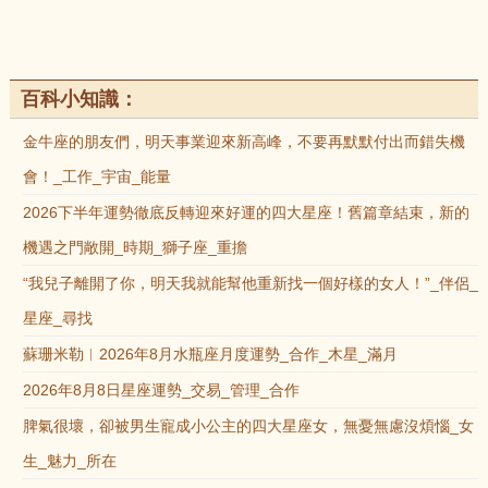
百科小知識：
金牛座的朋友們，明天事業迎來新高峰，不要再默默付出而錯失機
會！_工作_宇宙_能量
2026下半年運勢徹底反轉迎來好運的四大星座！舊篇章結束，新的
機遇之門敞開_時期_獅子座_重擔
“我兒子離開了你，明天我就能幫他重新找一個好樣的女人！”_伴侶_
星座_尋找
蘇珊米勒︱2026年8月水瓶座月度運勢_合作_木星_滿月
2026年8月8日星座運勢_交易_管理_合作
脾氣很壞，卻被男生寵成小公主的四大星座女，無憂無慮沒煩惱_女
生_魅力_所在