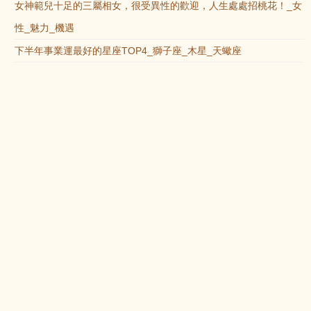
女神範兒十足的三屬相女，很受異性的歡迎，人生處處招桃花！_女
性_魅力_機遇
下半年事業運最好的星座TOP4_獅子座_木星_天蠍座