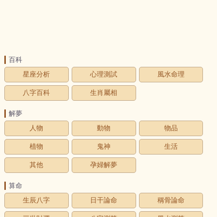
百科
星座分析
心理測試
風水命理
八字百科
生肖屬相
解夢
人物
動物
物品
植物
鬼神
生活
其他
孕婦解夢
算命
生辰八字
日干論命
稱骨論命