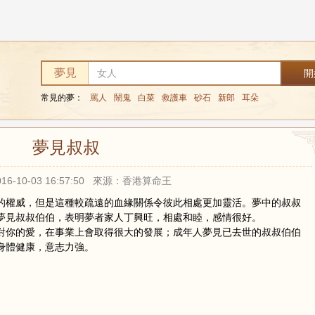
夢見
常見的夢：
罵人
鬧鬼
白菜
救護車
砂石
新郎
耳朵
夢見叔叔
16-10-03 16:57:50 來源：香港算命王
的權威，但是這種較疏遠的血緣關係令彼此相處更加靈活。夢中的叔叔
夢見叔叔伯伯，表明夢者家人丁興旺，相處和睦，感情很好。
對你的愛，在事業上會取得很大的發展；成年人夢見已去世的叔叔伯伯
身體健康，意志力強。