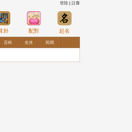
登陸
|
註冊
算卦
配對
起名
百科
生肖
民間