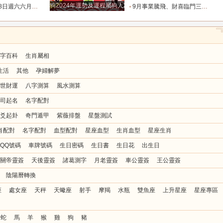
狗2024年運勢及運程屬狗人2024運勢好嗎
忌與行動指南_易有_時間_波折
9月事業騰飛、財喜臨門三大星座_九月_財運_機會
字百科
生肖屬相
生活
其他
孕婦解夢
世財運
八字測算
風水測算
司起名
名字配對
爻起卦
奇門遁甲
紫薇排盤
星盤測試
肖配對
名字配對
血型配對
星座血型
生肖血型
星座生肖
QQ號碼
車牌號碼
生日密碼
生日書
生日花
出生日
關帝靈簽
天後靈簽
諸葛測字
月老靈簽
車公靈簽
王公靈簽
陰陽曆轉換
座
處女座
天秤
天蠍座
射手
摩羯
水瓶
雙魚座
上升星座
星座專區
蛇
馬
羊
猴
雞
狗
豬