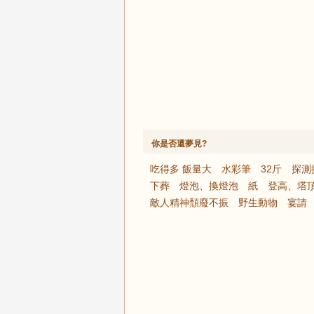
你是否還夢見?
吃得多 飯量大
水彩筆
32斤
探測
下葬
燈泡、換燈泡
紙
登高、塔
敵人精神頹廢不振
野生動物
宴請