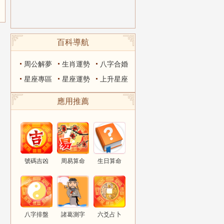
百科導航
周公解夢
生肖運勢
八字合婚
星座專區
星座運勢
上升星座
應用推薦
號碼吉凶
周易算命
生日算命
八字排盤
諸葛測字
六爻占卜