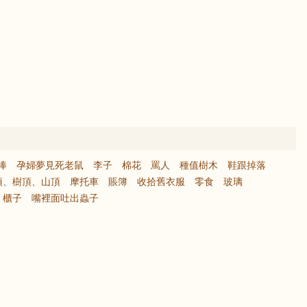
捧
孕婦夢見死老鼠
李子
棉花
罵人
種值樹木
鞋跟掉落
頂、樹頂、山頂
摩托車
賬簿
收拾舊衣服
零食
玻璃
櫃子
嘴裡面吐出蟲子