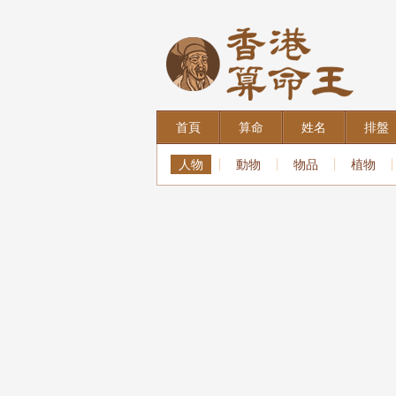
首頁
算命
姓名
排盤
人物
動物
物品
植物