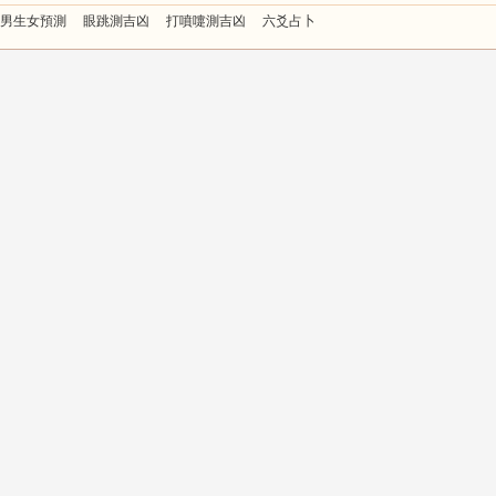
男生女預測
眼跳測吉凶
打噴嚏測吉凶
六爻占卜