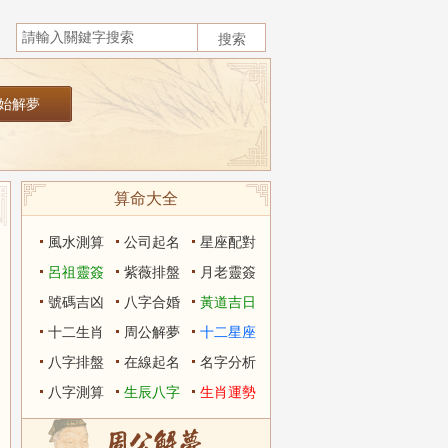
算命大全
風水測算
公司起名
星座配對
呂祖靈簽
紫薇排盤
月老靈簽
號碼吉凶
八字合婚
黃道吉日
十二生肖
周公解夢
十二星座
八字排盤
在線起名
名字分析
八字測算
生辰八字
生肖運勢