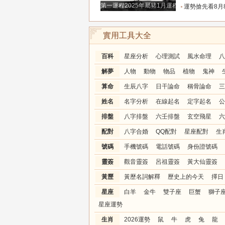
第一運程2025年屬豬1月運程解析
運勢搶先看8月8日週六六月廿六大勢宜
實用工具大全
百科
星座分析
心理測試
風水命理
八
解夢
人物
動物
物品
植物
鬼神
算命
生辰八字
日干論命
稱骨論命
三
姓名
名字分析
在線起名
定字起名
公
排盤
八字排盤
六壬排盤
玄空飛星
六
配對
八字合婚
QQ配對
星座配對
生
號碼
手機號碼
電話號碼
身份證號碼
靈簽
觀音靈簽
呂祖靈簽
黃大仙靈簽
黃歷
黃歷名詞解釋
歷史上的今天
擇日
星座
白羊
金牛
雙子座
巨蟹
獅子
星座運勢
生肖
2026運勢
鼠
牛
虎
兔
龍