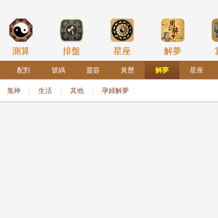
測算
排盤
星座
解夢
配對
號碼
靈簽
黃歷
解夢
星座
鬼神
生活
其他
孕婦解夢