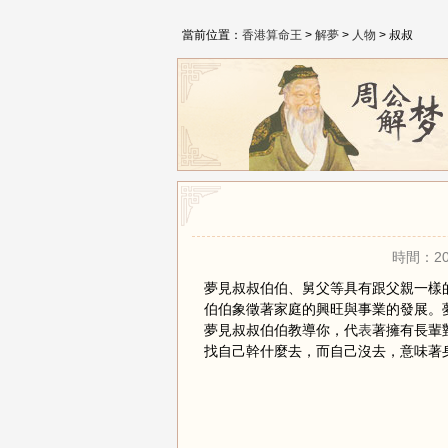
當前位置：
香港算命王
>
解夢
>
人物
> 叔叔
時間：20
夢見叔叔伯伯、舅父等具有跟父親一樣
伯伯象徵著家庭的興旺與事業的發展。
夢見叔叔伯伯教導你，代
表
著擁有長輩
找自己幹什麼去，而自己沒去，意味著