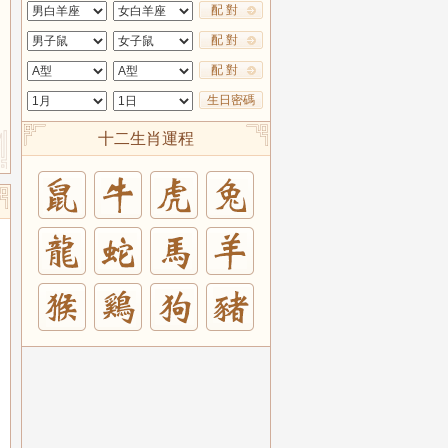
配 對
配 對
配 對
生日密碼
十二生肖運程
兔
羊
豬