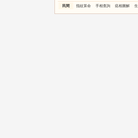
民間
指紋算命
手相查詢
痣相圖解
生