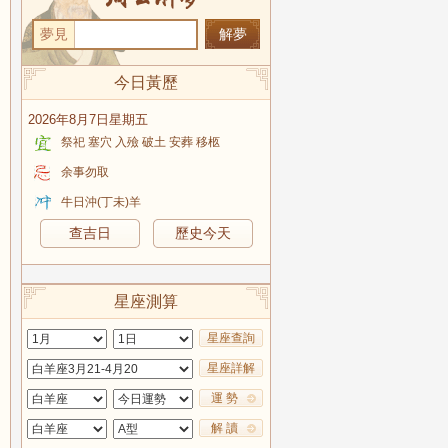
夢見
今日黃歷
2026年8月7日星期五
祭祀 塞穴 入殮 破土 安葬 移柩
余事勿取
牛日沖(丁未)羊
查吉日
歷史今天
星座測算
星座查詢
星座詳解
運 勢
解 讀