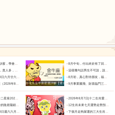
鼠
牛
虎
龍
蛇
馬
脫單！_過程_星座_異性
8月中旬，付出終於有了回報的三個星座，日子一天天好起來_那件_時間_結果
四個星座_人生道路_方面_星象
這樣幾句話男生不可說，說了女朋友要分手！_女生_星座_話語
猴
雞
狗
相有哪些？_合作_金氣漸_投資
8月初，真心對待朋友，福氣不缺，事業和生意蒸蒸日上的四個星座_合作中_金牛座_雙子座
靜電魚金牛座星運詳解【週運2024年12月9日-12月15日】
日）一週運勢解析_工作時_伴侶_生活
9月事業騰飛、財喜臨門三大星座_九月_財運_機會
星移位，狀態提升_事業_綜合_幸運
2026年8月7日|十二生肖愛情好運榜_感情_情緒_對方
錯_小雅_林曉_生活
12生肖未來七天運勢走勢預報（2026年8月4日-8月10日）_池池_感情_事業
忌與行動指南_易有_時間_波折
下個月走狗屎運的三大生肖，出門遇財神，步步高升，紫氣盈門，喜事連連！_龍的_運氣_時候