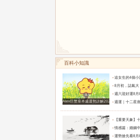
百科小知識
追女生的4個小訣竅，學會以後輕鬆
8月初，誌氣大，貴人多，家庭和事業雙豐收的
週六迎好運8月8日六月廿六，吉利的屬
Alex巨蟹座本週運勢詳解2024.12.23-12.29
週運｜十二星座（2026年8月10日～8月16
【重要天象】十二星座2026年8月7號運勢：金
情感篇：婚姻中的陰差陽
運勢搶先看8月8日週六六月廿六大勢宜