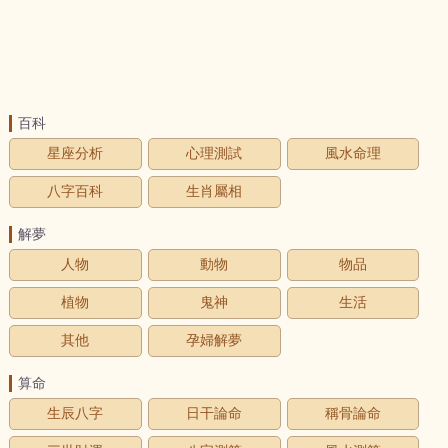
百科
星座分析
心理測試
風水命理
八字百科
生肖屬相
解夢
人物
動物
物品
植物
鬼神
生活
其他
孕婦解夢
算命
生辰八字
日干論命
稱骨論命