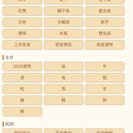
巨蟹
獅子座
處女座
天秤
天蠍座
射手
摩羯
水瓶
雙魚座
上升星座
星座專區
星座運勢
生肖
2026運勢
鼠
牛
虎
兔
龍
蛇
馬
羊
猴
雞
狗
豬
民間