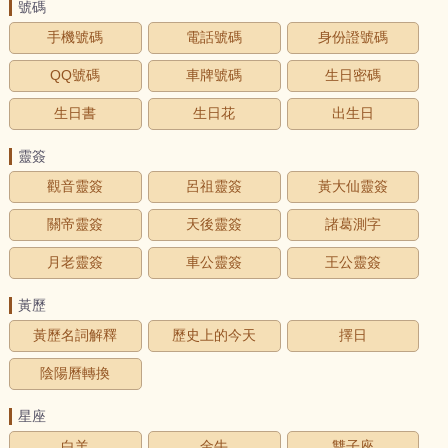
號碼
手機號碼
電話號碼
身份證號碼
QQ號碼
車牌號碼
生日密碼
生日書
生日花
出生日
靈簽
觀音靈簽
呂祖靈簽
黃大仙靈簽
關帝靈簽
天後靈簽
諸葛測字
月老靈簽
車公靈簽
王公靈簽
黃歷
黃歷名詞解釋
歷史上的今天
擇日
陰陽曆轉換
星座
白羊
金牛
雙子座