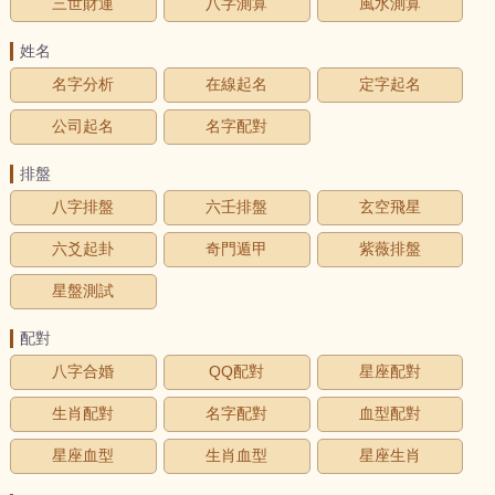
三世財運
八字測算
風水測算
姓名
名字分析
在線起名
定字起名
公司起名
名字配對
排盤
八字排盤
六壬排盤
玄空飛星
六爻起卦
奇門遁甲
紫薇排盤
星盤測試
配對
八字合婚
QQ配對
星座配對
生肖配對
名字配對
血型配對
星座血型
生肖血型
星座生肖