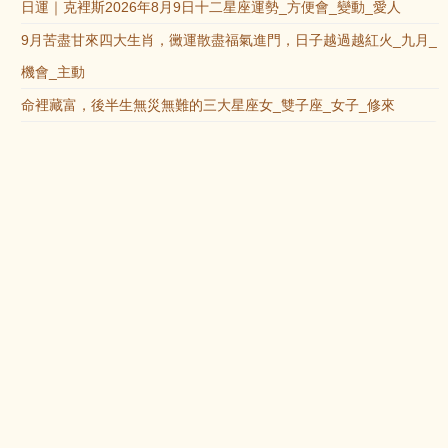
日運｜克裡斯2026年8月9日十二星座運勢_方便會_變動_愛人
9月苦盡甘來四大生肖，黴運散盡福氣進門，日子越過越紅火_九月_
機會_主動
命裡藏富，後半生無災無難的三大星座女_雙子座_女子_修來