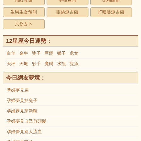
指紋算命
手相查詢
痣相圖解
生男生女預測
眼跳測吉凶
打噴嚏測吉凶
六爻占卜
12星座今日運勢：
白羊
金牛
雙子
巨蟹
獅子
處女
天秤
天蠍
射手
魔羯
水瓶
雙魚
今日網友夢境：
孕婦夢見屎
孕婦夢見抓兔子
孕婦夢見穿新鞋
孕婦夢見自己剪頭髮
孕婦夢見別人流血