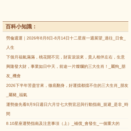
百科小知識：
勞倫週運｜2026年8月8日-8月14日十二星座一週展望_過往_日食_
人生
下個月福氣滿滿，桃花開不完，財富滾滾來，貴人相伴左右，生意
興隆發大財，事業如日中天，前途一片燦爛的三大生肖！_屬狗_朋
友_機會
2026下半年苦盡甘來，徹底翻身，好運擋都擋不住的三大生肖_朋友
_屬豬_福氣
運勢搶先看8月9日週日六月廿七大勢宜忌與行動指南_規避_是非_時
間
8.10星座運勢指南及注意事項（上）_補償_會發生_一個重大的