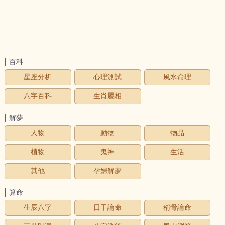
百科
星座分析
心理測試
風水命理
八字百科
生肖屬相
解夢
人物
動物
物品
植物
鬼神
生活
其他
孕婦解夢
算命
生辰八字
日干論命
稱骨論命