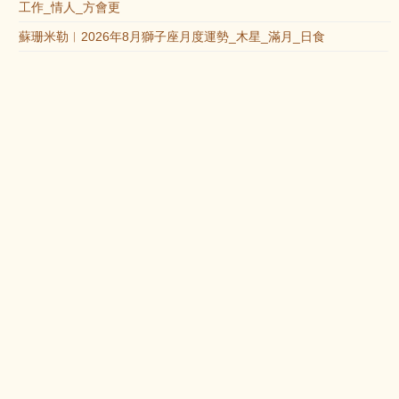
工作_情人_方會更
蘇珊米勒︱2026年8月獅子座月度運勢_木星_滿月_日食