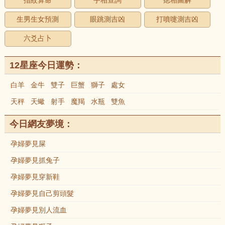
指紋算命
手相查詢
痣相圖解
生男生女預測
眼跳測吉凶
打噴嚏測吉凶
六爻占卜
12星座今日運勢：
白羊
金牛
雙子
巨蟹
獅子
處女
天秤
天蠍
射手
魔羯
水瓶
雙魚
今日網友夢境：
孕婦夢見屎
孕婦夢見抓兔子
孕婦夢見穿新鞋
孕婦夢見自己剪頭髮
孕婦夢見別人流血