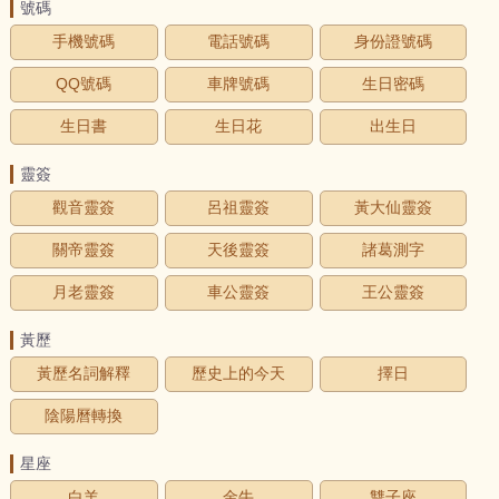
號碼
手機號碼
電話號碼
身份證號碼
QQ號碼
車牌號碼
生日密碼
生日書
生日花
出生日
靈簽
觀音靈簽
呂祖靈簽
黃大仙靈簽
關帝靈簽
天後靈簽
諸葛測字
月老靈簽
車公靈簽
王公靈簽
黃歷
黃歷名詞解釋
歷史上的今天
擇日
陰陽曆轉換
星座
白羊
金牛
雙子座