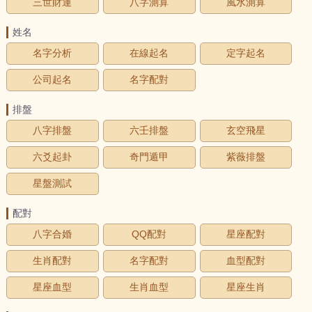
三世財運
八字測算
風水測算
姓名
名字分析
在線起名
定字起名
公司起名
名字配對
排盤
八字排盤
六壬排盤
玄空飛星
六爻起卦
奇門遁甲
紫薇排盤
星盤測試
配對
八字合婚
QQ配對
星座配對
生肖配對
名字配對
血型配對
星座血型
生肖血型
星座生肖