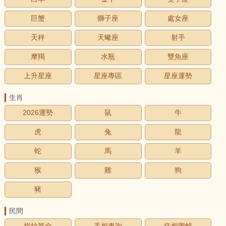
巨蟹
獅子座
處女座
天秤
天蠍座
射手
摩羯
水瓶
雙魚座
上升星座
星座專區
星座運勢
生肖
2026運勢
鼠
牛
虎
兔
龍
蛇
馬
羊
猴
雞
狗
豬
民間