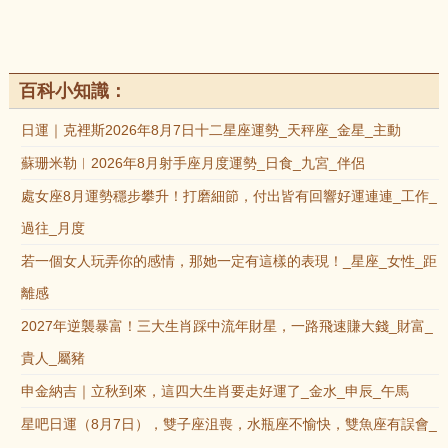
百科小知識：
日運｜克裡斯2026年8月7日十二星座運勢_天秤座_金星_主動
蘇珊米勒︱2026年8月射手座月度運勢_日食_九宮_伴侶
處女座8月運勢穩步攀升！打磨細節，付出皆有回響好運連連_工作_
過往_月度
若一個女人玩弄你的感情，那她一定有這樣的表現！_星座_女性_距
離感
2027年逆襲暴富！三大生肖踩中流年財星，一路飛速賺大錢_財富_
貴人_屬豬
申金納吉｜立秋到來，這四大生肖要走好運了_金水_申辰_午馬
星吧日運（8月7日），雙子座沮喪，水瓶座不愉快，雙魚座有誤會_