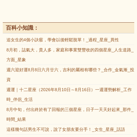
百科小知識：
追女生的4個小訣竅，學會以後輕鬆脫單！_過程_星座_異性
8月初，誌氣大，貴人多，家庭和事業雙豐收的四個星座_人生道路_
方面_星象
週六迎好運8月8日六月廿六，吉利的屬相有哪些？_合作_金氣漸_投
資
週運｜十二星座（2026年8月10日～8月16日）一週運勢解析_工作
時_伴侶_生活
8月中旬，付出終於有了回報的三個星座，日子一天天好起來_那件_
時間_結果
這樣幾句話男生不可說，說了女朋友要分手！_女生_星座_話語