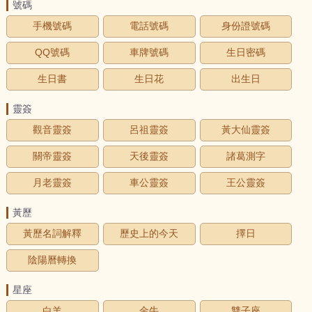
號碼
手機號碼
電話號碼
身份證號碼
QQ號碼
車牌號碼
生日密碼
生日書
生日花
出生日
靈簽
觀音靈簽
呂祖靈簽
黃大仙靈簽
關帝靈簽
天後靈簽
諸葛測字
月老靈簽
車公靈簽
王公靈簽
黃歷
黃歷名詞解釋
歷史上的今天
擇日
陰陽曆轉換
星座
白羊
金牛
雙子座