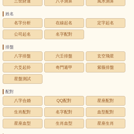
三世財運
八字測算
風水測算
姓名
名字分析
在線起名
定字起名
公司起名
名字配對
排盤
八字排盤
六壬排盤
玄空飛星
六爻起卦
奇門遁甲
紫薇排盤
星盤測試
配對
八字合婚
QQ配對
星座配對
生肖配對
名字配對
血型配對
星座血型
生肖血型
星座生肖