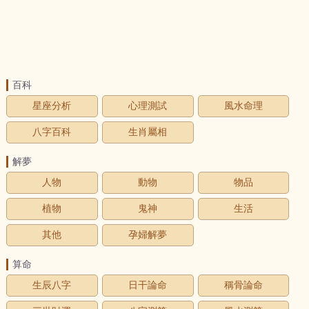
百科
星座分析
心理測試
風水命理
八字百科
生肖屬相
解夢
人物
動物
物品
植物
鬼神
生活
其他
孕婦解夢
算命
生辰八字
日干論命
稱骨論命