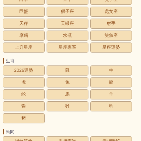
巨蟹
獅子座
處女座
天秤
天蠍座
射手
摩羯
水瓶
雙魚座
上升星座
星座專區
星座運勢
生肖
2026運勢
鼠
牛
虎
兔
龍
蛇
馬
羊
猴
雞
狗
豬
民間