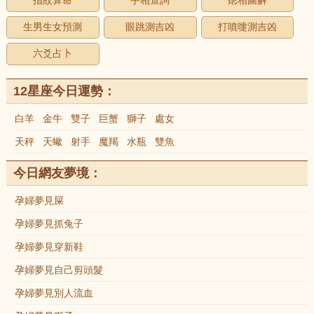
指紋算命
手相查詢
痣相圖解
生男生女預測
眼跳測吉凶
打噴嚏測吉凶
六爻占卜
12星座今日運勢：
白羊
金牛
雙子
巨蟹
獅子
處女
天秤
天蠍
射手
魔羯
水瓶
雙魚
今日網友夢境：
孕婦夢見屎
孕婦夢見抓兔子
孕婦夢見穿新鞋
孕婦夢見自己剪頭髮
孕婦夢見別人流血