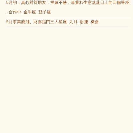
8月初，真心對待朋友，福氣不缺，事業和生意蒸蒸日上的四個星座
_合作中_金牛座_雙子座
9月事業騰飛、財喜臨門三大星座_九月_財運_機會