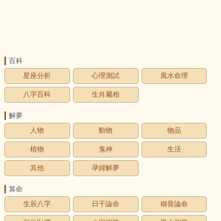
百科
星座分析
心理測試
風水命理
八字百科
生肖屬相
解夢
人物
動物
物品
植物
鬼神
生活
其他
孕婦解夢
算命
生辰八字
日干論命
稱骨論命