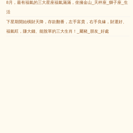
8月，最有福氣的三大星座福氣滿滿，坐擁金山_天秤座_獅子座_生
活
下星期開始橫財天降，存款翻番，左手富貴，右手良緣，財運好、
福氣旺，賺大錢、能脫單的三大生肖！_屬豬_朋友_好處