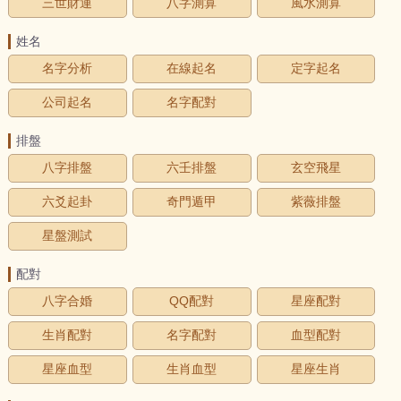
三世財運
八字測算
風水測算
姓名
名字分析
在線起名
定字起名
公司起名
名字配對
排盤
八字排盤
六壬排盤
玄空飛星
六爻起卦
奇門遁甲
紫薇排盤
星盤測試
配對
八字合婚
QQ配對
星座配對
生肖配對
名字配對
血型配對
星座血型
生肖血型
星座生肖