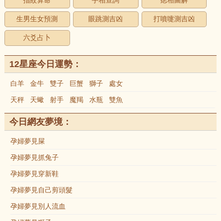
指紋算命
手相查詢
痣相圖解
生男生女預測
眼跳測吉凶
打噴嚏測吉凶
六爻占卜
12星座今日運勢：
白羊
金牛
雙子
巨蟹
獅子
處女
天秤
天蠍
射手
魔羯
水瓶
雙魚
今日網友夢境：
孕婦夢見屎
孕婦夢見抓兔子
孕婦夢見穿新鞋
孕婦夢見自己剪頭髮
孕婦夢見別人流血