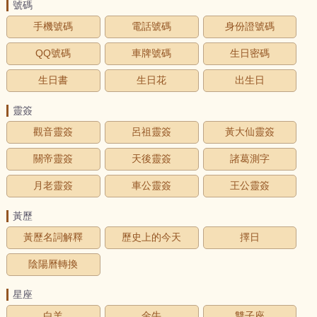
號碼
手機號碼
電話號碼
身份證號碼
QQ號碼
車牌號碼
生日密碼
生日書
生日花
出生日
靈簽
觀音靈簽
呂祖靈簽
黃大仙靈簽
關帝靈簽
天後靈簽
諸葛測字
月老靈簽
車公靈簽
王公靈簽
黃歷
黃歷名詞解釋
歷史上的今天
擇日
陰陽曆轉換
星座
白羊
金牛
雙子座