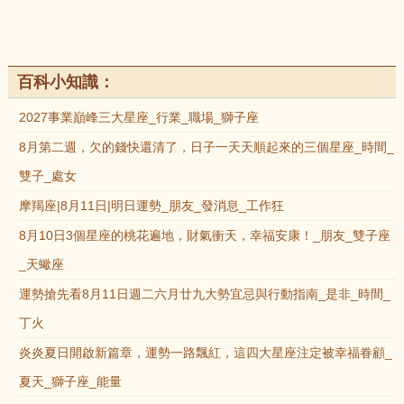
百科小知識：
2027事業巔峰三大星座_行業_職場_獅子座
8月第二週，欠的錢快還清了，日子一天天順起來的三個星座_時間_
雙子_處女
摩羯座|8月11日|明日運勢_朋友_發消息_工作狂
8月10日3個星座的桃花遍地，財氣衝天，幸福安康！_朋友_雙子座
_天蠍座
運勢搶先看8月11日週二六月廿九大勢宜忌與行動指南_是非_時間_
丁火
炎炎夏日開啟新篇章，運勢一路飄紅，這四大星座注定被幸福眷顧_
夏天_獅子座_能量