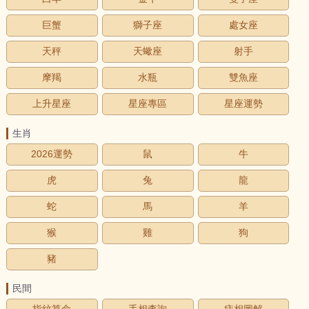
巨蟹
獅子座
處女座
天秤
天蠍座
射手
摩羯
水瓶
雙魚座
上升星座
星座專區
星座運勢
生肖
2026運勢
鼠
牛
虎
兔
龍
蛇
馬
羊
猴
雞
狗
豬
民間