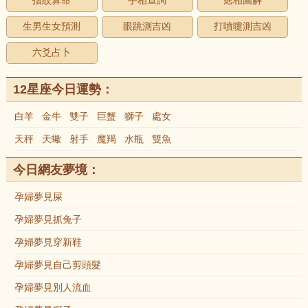
指紋算命
手相查詢
痣相圖解
生男生女預測
眼跳測吉凶
打噴嚏測吉凶
六爻占卜
12星座今日運勢：
白羊
金牛
雙子
巨蟹
獅子
處女
天秤
天蠍
射手
魔羯
水瓶
雙魚
今日網友夢境：
孕婦夢見屎
孕婦夢見抓兔子
孕婦夢見穿新鞋
孕婦夢見自己剪頭髮
孕婦夢見別人流血