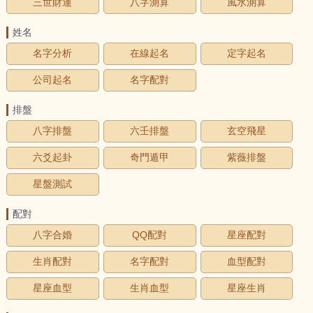
三世財運
八字測算
風水測算
姓名
名字分析
在線起名
定字起名
公司起名
名字配對
排盤
八字排盤
六壬排盤
玄空飛星
六爻起卦
奇門遁甲
紫薇排盤
星盤測試
配對
八字合婚
QQ配對
星座配對
生肖配對
名字配對
血型配對
星座血型
生肖血型
星座生肖