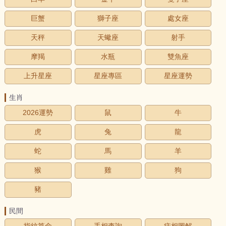
巨蟹
獅子座
處女座
天秤
天蠍座
射手
摩羯
水瓶
雙魚座
上升星座
星座專區
星座運勢
生肖
2026運勢
鼠
牛
虎
兔
龍
蛇
馬
羊
猴
雞
狗
豬
民間