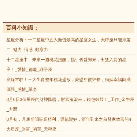
百科小知識：
星座分析：十二星座中五大顏值最高的星座女生，天秤座只能排第
二_魅力_情感_觀察力
十二星座中，未來一週桃花扭腰，指引舊愛歸來，出雙入對的星
座！_愛情_都能_獅子座
良緣常駐！三大生肖整年桃花盛放，愛戀甜蜜綿長，婚姻幸福圓滿_
屬豬_感情_單身
8月6日3個星座的財神降臨，財富滾滾來，錢包鼓鼓！_工作_金牛座
_方面
8月初，月底期間事業順利，運氣變好，新年到來之前發家致富的4
大星座_財富_初至_天秤座