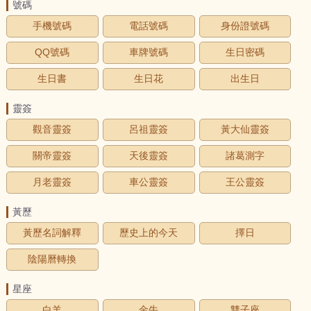
號碼
手機號碼
電話號碼
身份證號碼
QQ號碼
車牌號碼
生日密碼
生日書
生日花
出生日
靈簽
觀音靈簽
呂祖靈簽
黃大仙靈簽
關帝靈簽
天後靈簽
諸葛測字
月老靈簽
車公靈簽
王公靈簽
黃歷
黃歷名詞解釋
歷史上的今天
擇日
陰陽曆轉換
星座
白羊
金牛
雙子座