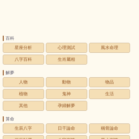
百科
星座分析
心理測試
風水命理
八字百科
生肖屬相
解夢
人物
動物
物品
植物
鬼神
生活
其他
孕婦解夢
算命
生辰八字
日干論命
稱骨論命