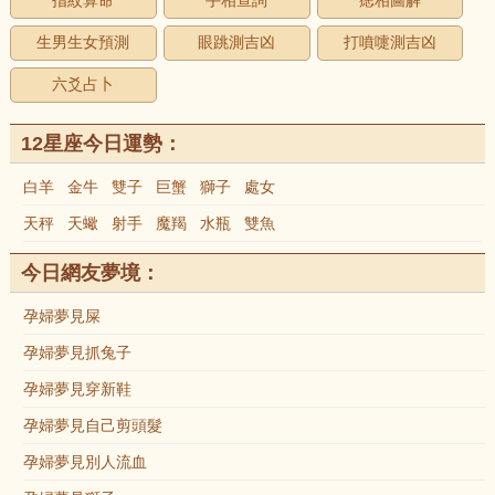
指紋算命
手相查詢
痣相圖解
生男生女預測
眼跳測吉凶
打噴嚏測吉凶
六爻占卜
12星座今日運勢：
白羊
金牛
雙子
巨蟹
獅子
處女
天秤
天蠍
射手
魔羯
水瓶
雙魚
今日網友夢境：
孕婦夢見屎
孕婦夢見抓兔子
孕婦夢見穿新鞋
孕婦夢見自己剪頭髮
孕婦夢見別人流血