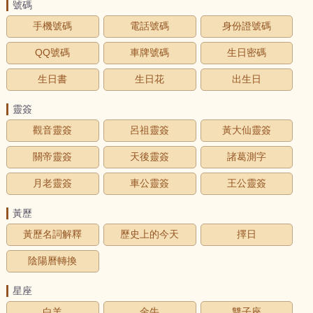
號碼
手機號碼
電話號碼
身份證號碼
QQ號碼
車牌號碼
生日密碼
生日書
生日花
出生日
靈簽
觀音靈簽
呂祖靈簽
黃大仙靈簽
關帝靈簽
天後靈簽
諸葛測字
月老靈簽
車公靈簽
王公靈簽
黃歷
黃歷名詞解釋
歷史上的今天
擇日
陰陽曆轉換
星座
白羊
金牛
雙子座