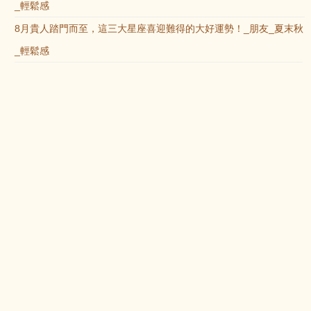
_輕鬆感
8月貴人踏門而至，這三大星座喜迎難得的大好運勢！_朋友_夏末秋
_輕鬆感