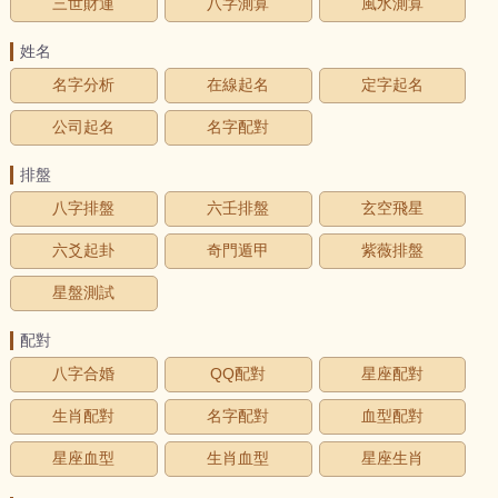
三世財運
八字測算
風水測算
姓名
名字分析
在線起名
定字起名
公司起名
名字配對
排盤
八字排盤
六壬排盤
玄空飛星
六爻起卦
奇門遁甲
紫薇排盤
星盤測試
配對
八字合婚
QQ配對
星座配對
生肖配對
名字配對
血型配對
星座血型
生肖血型
星座生肖