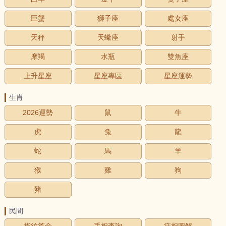
巨蟹
獅子座
處女座
天秤
天蠍座
射手
摩羯
水瓶
雙魚座
上升星座
星座專區
星座運勢
生肖
2026運勢
鼠
牛
虎
兔
龍
蛇
馬
羊
猴
雞
狗
豬
民間