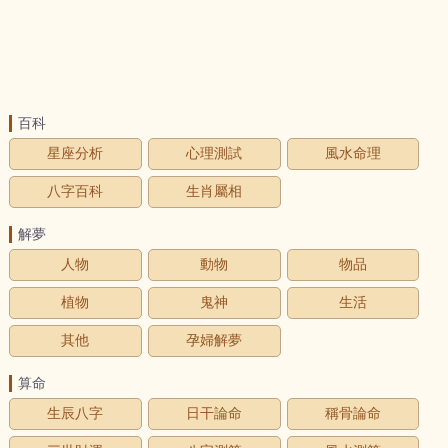
百科
星座分析
心理測試
風水命理
八字百科
生肖屬相
解夢
人物
動物
物品
植物
鬼神
生活
其他
孕婦解夢
算命
生辰八字
日干論命
稱骨論命