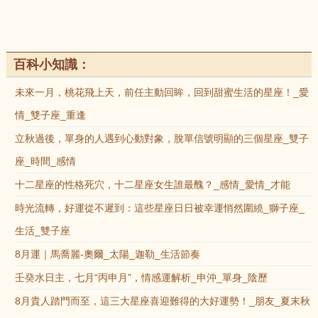
百科小知識：
未來一月，桃花飛上天，前任主動回眸，回到甜蜜生活的星座！_愛
情_雙子座_重逢
立秋過後，單身的人遇到心動對象，脫單信號明顯的三個星座_雙子
座_時間_感情
十二星座的性格死穴，十二星座女生誰最醜？_感情_愛情_才能
時光流轉，好運從不遲到：這些星座日日被幸運悄然圍繞_獅子座_
生活_雙子座
8月運｜馬喬麗-奧爾_太陽_迦勒_生活節奏
壬癸水日主，七月“丙申月”，情感運解析_申沖_單身_陰歷
8月貴人踏門而至，這三大星座喜迎難得的大好運勢！_朋友_夏末秋