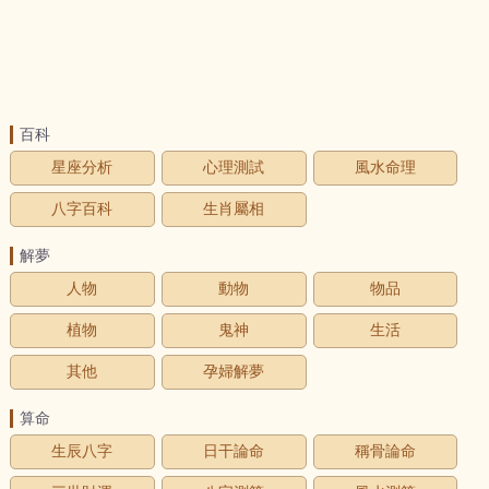
百科
星座分析
心理測試
風水命理
八字百科
生肖屬相
解夢
人物
動物
物品
植物
鬼神
生活
其他
孕婦解夢
算命
生辰八字
日干論命
稱骨論命