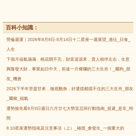
百科小知識：
勞倫週運｜2026年8月8日-8月14日十二星座一週展望_過往_日食_
人生
下個月福氣滿滿，桃花開不完，財富滾滾來，貴人相伴左右，生意
興隆發大財，事業如日中天，前途一片燦爛的三大生肖！_屬狗_朋
友_機會
2026下半年苦盡甘來，徹底翻身，好運擋都擋不住的三大生肖_朋友
_屬豬_福氣
運勢搶先看8月9日週日六月廿七大勢宜忌與行動指南_規避_是非_時
間
8.10星座運勢指南及注意事項（上）_補償_會發生_一個重大的