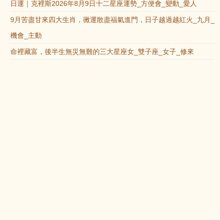
日運｜克裡斯2026年8月9日十二星座運勢_方便會_變動_愛人
9月苦盡甘來四大生肖，黴運散盡福氣進門，日子越過越紅火_九月_
機會_主動
命裡藏富，後半生無災無難的三大星座女_雙子座_女子_修來