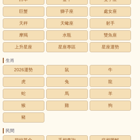
巨蟹
獅子座
處女座
天秤
天蠍座
射手
摩羯
水瓶
雙魚座
上升星座
星座專區
星座運勢
生肖
2026運勢
鼠
牛
虎
兔
龍
蛇
馬
羊
猴
雞
狗
豬
民間