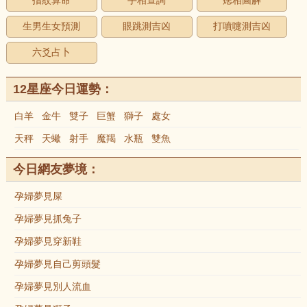
指紋算命
手相查詢
痣相圖解
生男生女預測
眼跳測吉凶
打噴嚏測吉凶
六爻占卜
12星座今日運勢：
白羊
金牛
雙子
巨蟹
獅子
處女
天秤
天蠍
射手
魔羯
水瓶
雙魚
今日網友夢境：
孕婦夢見屎
孕婦夢見抓兔子
孕婦夢見穿新鞋
孕婦夢見自己剪頭髮
孕婦夢見別人流血