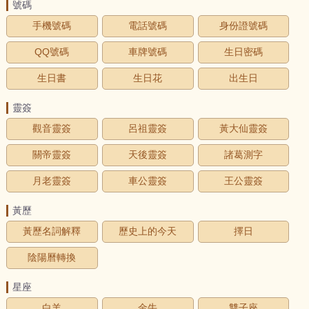
號碼
手機號碼
電話號碼
身份證號碼
QQ號碼
車牌號碼
生日密碼
生日書
生日花
出生日
靈簽
觀音靈簽
呂祖靈簽
黃大仙靈簽
關帝靈簽
天後靈簽
諸葛測字
月老靈簽
車公靈簽
王公靈簽
黃歷
黃歷名詞解釋
歷史上的今天
擇日
陰陽曆轉換
星座
白羊
金牛
雙子座