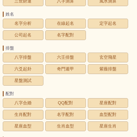
三世財運
八字測算
風水測算
姓名
名字分析
在線起名
定字起名
公司起名
名字配對
排盤
八字排盤
六壬排盤
玄空飛星
六爻起卦
奇門遁甲
紫薇排盤
星盤測試
配對
八字合婚
QQ配對
星座配對
生肖配對
名字配對
血型配對
星座血型
生肖血型
星座生肖