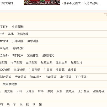
狗2024年運勢及運程屬狗人2024運勢好嗎
全年順風順水少坎坷_合作_人脈_事業
脾氣不是很大，但是生起氣來很難哄的五大星座女_女性_情緒_給予
字百科
生肖屬相
生活
其他
孕婦解夢
世財運
八字測算
風水測算
司起名
名字配對
爻起卦
奇門遁甲
紫薇排盤
星盤測試
肖配對
名字配對
血型配對
星座血型
生肖血型
星座生肖
QQ號碼
車牌號碼
生日密碼
生日書
生日花
出生日
關帝靈簽
天後靈簽
諸葛測字
月老靈簽
車公靈簽
王公靈簽
陰陽曆轉換
座
處女座
天秤
天蠍座
射手
摩羯
水瓶
雙魚座
上升星座
星座專區
蛇
馬
羊
猴
雞
狗
豬