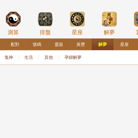
測算
排盤
星座
解夢
配對
號碼
靈簽
黃歷
解夢
星座
鬼神
生活
其他
孕婦解夢