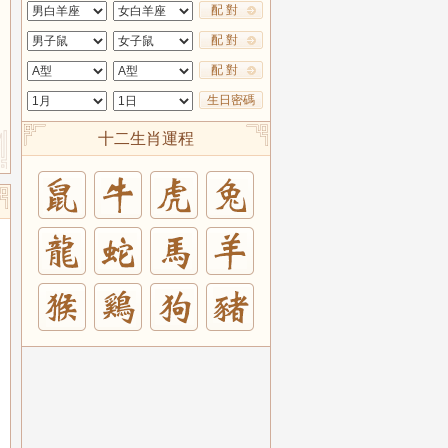
配 對
配 對
配 對
生日密碼
十二生肖運程
兔
羊
豬