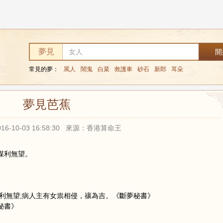
夢見
常見的夢：
罵人
鬧鬼
白菜
救護車
砂石
新郎
耳朵
夢見芭蕉
16-10-03 16:58:30 來源：香港算命王
謀利無望。
利無望;病人主有女祟相侵，禳為吉。《斷夢秘書》
秘書》