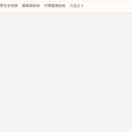
男生女預測
眼跳測吉凶
打噴嚏測吉凶
六爻占卜