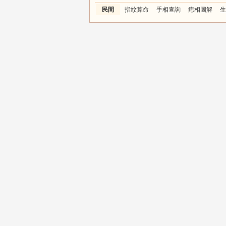
民間
指紋算命
手相查詢
痣相圖解
生