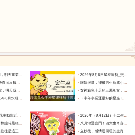
鼠
牛
虎
龍
蛇
馬
默付出而錯失機會！_工作_宇宙_能量
2026年8月8日星座運勢_交易_管理_合作
，新的機遇之門敞開_時期_獅子座_重擔
脾氣很壞，卻被男生寵成小公主的四大星座女，無憂無慮沒煩惱_女生_魅力_所在
猴
雞
狗
樣的女人！”_伴侶_星座_尋找
女神範兒十足的三屬相女，很受異性的歡迎，人生處處招桃花！_女性_魅力_機遇
靜電魚金牛座星運詳解【週運2024年12月9日-12月15日】
度運勢_合作_木星_滿月
下半年事業運最好的星座TOP4_獅子座_木星_天蠍座
的三個星座_雙子座_東西_地方
2026年（8月12日）十二生肖最棒運勢播報_龍的_財富_方面
，誰碰底線誰倒黴_金牛座_星象_天秤座
八月鴻運臨門！四大生肖喜事紮堆來襲，下半年一路順風順水到底_避雷_要點_合作
也懂得借助團隊_水瓶_協作_一個人
立秋後，感情運回暖的生肖TOP3_單身_放平_申金