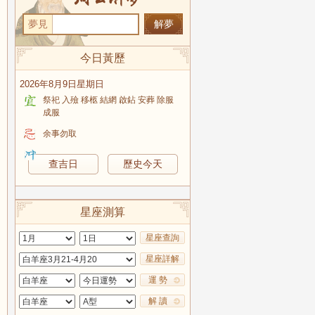
夢見
今日黃歷
2026年8月9日星期日
祭祀 入殮 移柩 結網 啟鉆 安葬 除服
成服
余事勿取
查吉日
歷史今天
星座測算
星座查詢
星座詳解
運 勢
解 讀