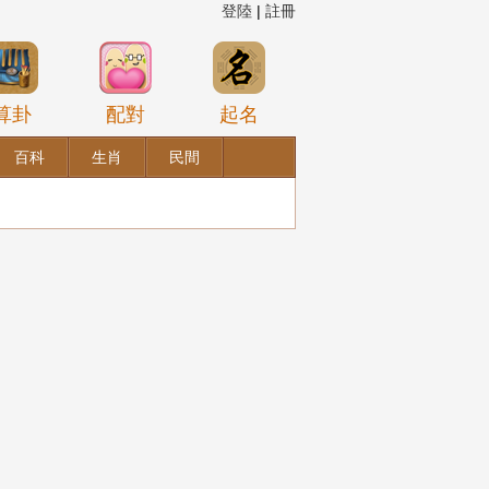
登陸
|
註冊
算卦
配對
起名
百科
生肖
民間