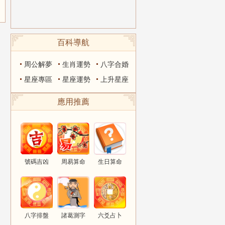
百科導航
周公解夢
生肖運勢
八字合婚
星座專區
星座運勢
上升星座
應用推薦
號碼吉凶
周易算命
生日算命
八字排盤
諸葛測字
六爻占卜