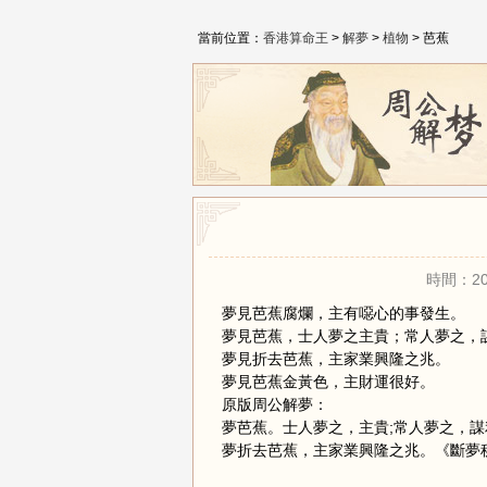
當前位置：
香港算命王
>
解夢
>
植物
> 芭蕉
時間：20
夢見芭蕉腐爛，主有噁心的事發生。
夢見芭蕉，士人夢之主貴；常人夢之，
夢見折去芭蕉，主家業興隆之兆。
夢見芭蕉金黃色，主財運很好。
原版周公解夢：
夢芭蕉。士人夢之，主貴;常人夢之，謀
夢折去芭蕉，主家業興隆之兆。《斷夢