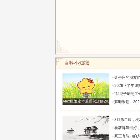
百科小知識
金牛座的朋友們，明天事業迎來新高峰，不要再默
2026下半年運勢徹底反轉迎來好運的四大星座！舊篇章結束
“我兒子離開了你，明天我就能幫他重新找一個好
Alex巨蟹座本週運勢詳解2024.12.23-12.29
蘇珊米勒︱2026年8月水瓶座月
8月第二週，桃花主動靠近，遇到值得認識的人
看著脾氣最好，翻臉時最狠！立秋後這三大星座撕掉偽裝
真正有能力的人往往是這三個星座，既能獨立完成