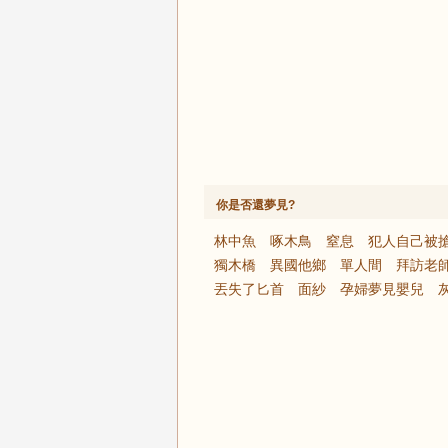
你是否還夢見?
林中魚
啄木鳥
窒息
犯人自己被
獨木橋
異國他鄉
單人間
拜訪老
丟失了匕首
面紗
孕婦夢見嬰兒