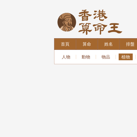
首頁
算命
姓名
排盤
人物
動物
物品
植物