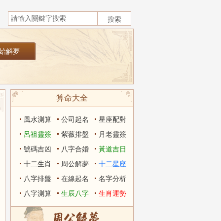
算命大全
風水測算
公司起名
星座配對
呂祖靈簽
紫薇排盤
月老靈簽
號碼吉凶
八字合婚
黃道吉日
十二生肖
周公解夢
十二星座
八字排盤
在線起名
名字分析
八字測算
生辰八字
生肖運勢