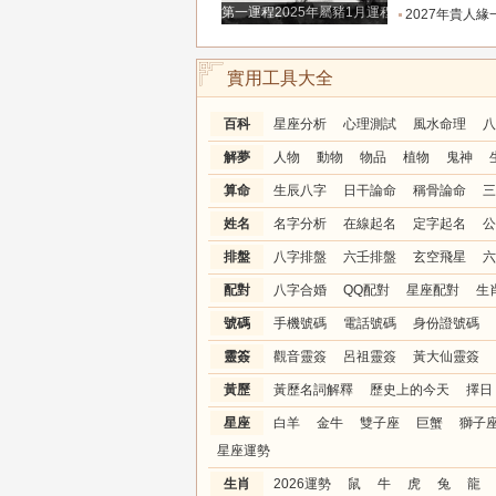
第一運程2025年屬豬1月運程解析
2027年貴人緣一路拉滿的三大生肖！處處有人幫扶，
實用工具大全
百科
星座分析
心理測試
風水命理
八
解夢
人物
動物
物品
植物
鬼神
算命
生辰八字
日干論命
稱骨論命
三
姓名
名字分析
在線起名
定字起名
公
排盤
八字排盤
六壬排盤
玄空飛星
六
配對
八字合婚
QQ配對
星座配對
生
號碼
手機號碼
電話號碼
身份證號碼
靈簽
觀音靈簽
呂祖靈簽
黃大仙靈簽
黃歷
黃歷名詞解釋
歷史上的今天
擇日
星座
白羊
金牛
雙子座
巨蟹
獅子
星座運勢
生肖
2026運勢
鼠
牛
虎
兔
龍