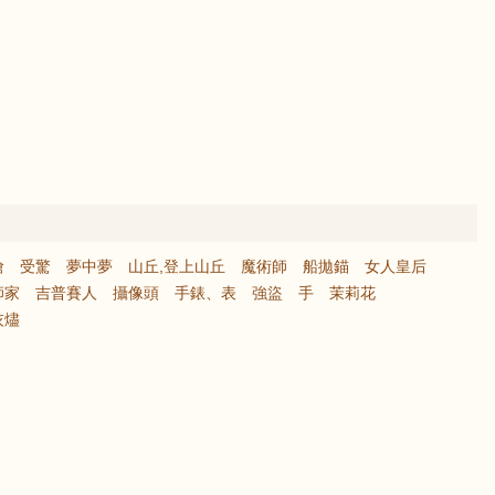
搶
受驚
夢中夢
山丘,登上山丘
魔術師
船拋錨
女人皇后
師家
吉普賽人
攝像頭
手錶、表
強盜
手
茉莉花
灰燼