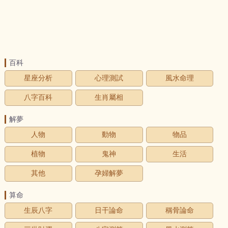
百科
星座分析
心理測試
風水命理
八字百科
生肖屬相
解夢
人物
動物
物品
植物
鬼神
生活
其他
孕婦解夢
算命
生辰八字
日干論命
稱骨論命