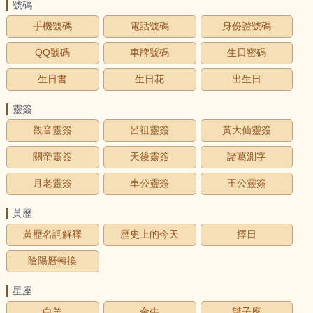
號碼
手機號碼
電話號碼
身份證號碼
QQ號碼
車牌號碼
生日密碼
生日書
生日花
出生日
靈簽
觀音靈簽
呂祖靈簽
黃大仙靈簽
關帝靈簽
天後靈簽
諸葛測字
月老靈簽
車公靈簽
王公靈簽
黃歷
黃歷名詞解釋
歷史上的今天
擇日
陰陽曆轉換
星座
白羊
金牛
雙子座