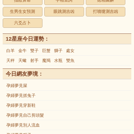
指紋算命
手相查詢
痣相圖解
生男生女預測
眼跳測吉凶
打噴嚏測吉凶
六爻占卜
12星座今日運勢：
白羊
金牛
雙子
巨蟹
獅子
處女
天秤
天蠍
射手
魔羯
水瓶
雙魚
今日網友夢境：
孕婦夢見屎
孕婦夢見抓兔子
孕婦夢見穿新鞋
孕婦夢見自己剪頭髮
孕婦夢見別人流血