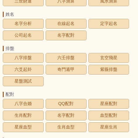
三世財運
八字測算
風水測算
姓名
名字分析
在線起名
定字起名
公司起名
名字配對
排盤
八字排盤
六壬排盤
玄空飛星
六爻起卦
奇門遁甲
紫薇排盤
星盤測試
配對
八字合婚
QQ配對
星座配對
生肖配對
名字配對
血型配對
星座血型
生肖血型
星座生肖