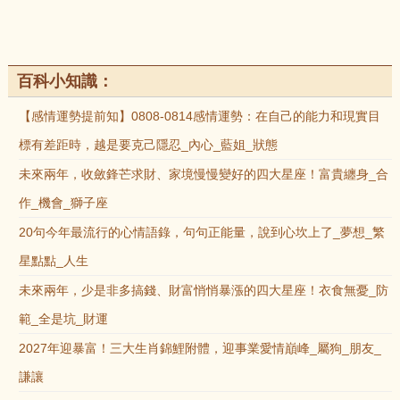
百科小知識：
【感情運勢提前知】0808-0814感情運勢：在自己的能力和現實目
標有差距時，越是要克己隱忍_內心_藍姐_狀態
未來兩年，收斂鋒芒求財、家境慢慢變好的四大星座！富貴纏身_合
作_機會_獅子座
20句今年最流行的心情語錄，句句正能量，說到心坎上了_夢想_繁
星點點_人生
未來兩年，少是非多搞錢、財富悄悄暴漲的四大星座！衣食無憂_防
範_全是坑_財運
2027年迎暴富！三大生肖錦鯉附體，迎事業愛情巔峰_屬狗_朋友_
謙讓