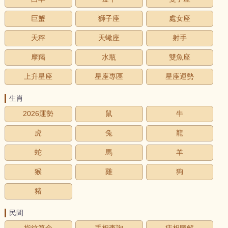
巨蟹
獅子座
處女座
天秤
天蠍座
射手
摩羯
水瓶
雙魚座
上升星座
星座專區
星座運勢
生肖
2026運勢
鼠
牛
虎
兔
龍
蛇
馬
羊
猴
雞
狗
豬
民間