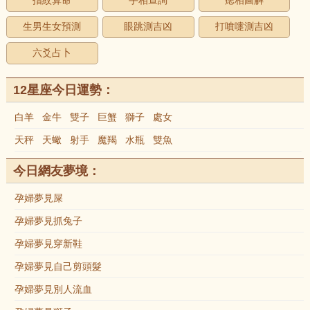
指紋算命
手相查詢
痣相圖解
生男生女預測
眼跳測吉凶
打噴嚏測吉凶
六爻占卜
12星座今日運勢：
白羊
金牛
雙子
巨蟹
獅子
處女
天秤
天蠍
射手
魔羯
水瓶
雙魚
今日網友夢境：
孕婦夢見屎
孕婦夢見抓兔子
孕婦夢見穿新鞋
孕婦夢見自己剪頭髮
孕婦夢見別人流血