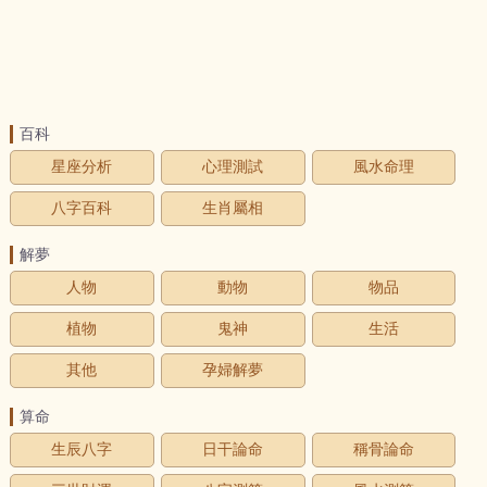
百科
星座分析
心理測試
風水命理
八字百科
生肖屬相
解夢
人物
動物
物品
植物
鬼神
生活
其他
孕婦解夢
算命
生辰八字
日干論命
稱骨論命