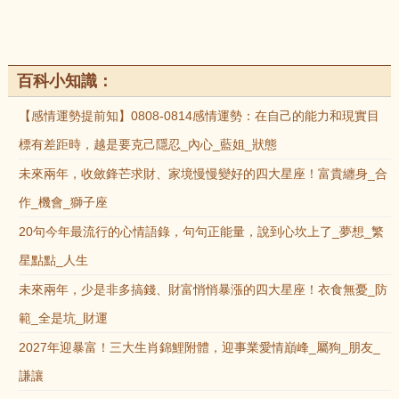
百科小知識：
【感情運勢提前知】0808-0814感情運勢：在自己的能力和現實目
標有差距時，越是要克己隱忍_內心_藍姐_狀態
未來兩年，收斂鋒芒求財、家境慢慢變好的四大星座！富貴纏身_合
作_機會_獅子座
20句今年最流行的心情語錄，句句正能量，說到心坎上了_夢想_繁
星點點_人生
未來兩年，少是非多搞錢、財富悄悄暴漲的四大星座！衣食無憂_防
範_全是坑_財運
2027年迎暴富！三大生肖錦鯉附體，迎事業愛情巔峰_屬狗_朋友_
謙讓