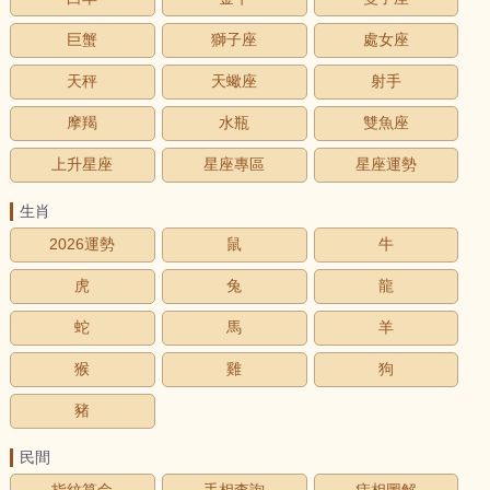
巨蟹
獅子座
處女座
天秤
天蠍座
射手
摩羯
水瓶
雙魚座
上升星座
星座專區
星座運勢
生肖
2026運勢
鼠
牛
虎
兔
龍
蛇
馬
羊
猴
雞
狗
豬
民間