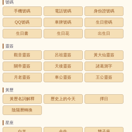
號碼
手機號碼
電話號碼
身份證號碼
QQ號碼
車牌號碼
生日密碼
生日書
生日花
出生日
靈簽
觀音靈簽
呂祖靈簽
黃大仙靈簽
關帝靈簽
天後靈簽
諸葛測字
月老靈簽
車公靈簽
王公靈簽
黃歷
黃歷名詞解釋
歷史上的今天
擇日
陰陽曆轉換
星座
白羊
金牛
雙子座