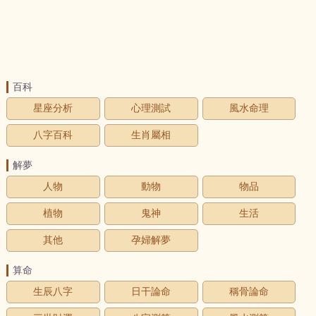
百科
星座分析
心理測試
風水命理
八字百科
生肖屬相
解夢
人物
動物
物品
植物
鬼神
生活
其他
孕婦解夢
算命
生辰八字
日干論命
稱骨論命