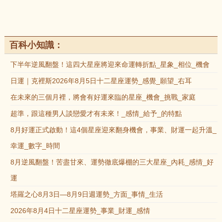
百科小知識：
下半年逆風翻盤！這四大星座將迎來命運轉折點_星象_相位_機會
日運｜克裡斯2026年8月5日十二星座運勢_感覺_願望_右耳
在未來的三個月裡，將會有好運來臨的星座_機會_挑戰_家庭
超準，跟這種男人談戀愛才有未來！_感情_給予_的特點
8月好運正式啟動！這4個星座迎來翻身機會，事業、財運一起升溫_
幸運_數字_時間
8月逆風翻盤！苦盡甘來、運勢徹底爆棚的三大星座_內耗_感情_好
運
塔羅之心8月3日—8月9日週運勢_方面_事情_生活
2026年8月4日十二星座運勢_事業_財運_感情