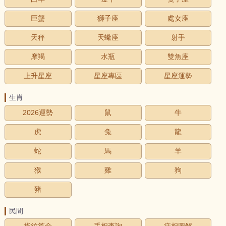
巨蟹
獅子座
處女座
天秤
天蠍座
射手
摩羯
水瓶
雙魚座
上升星座
星座專區
星座運勢
生肖
2026運勢
鼠
牛
虎
兔
龍
蛇
馬
羊
猴
雞
狗
豬
民間