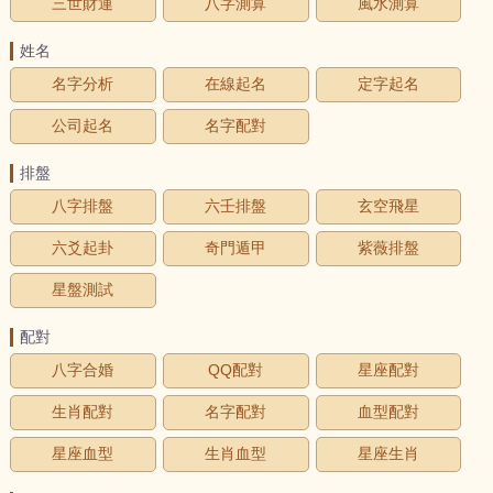
三世財運
八字測算
風水測算
姓名
名字分析
在線起名
定字起名
公司起名
名字配對
排盤
八字排盤
六壬排盤
玄空飛星
六爻起卦
奇門遁甲
紫薇排盤
星盤測試
配對
八字合婚
QQ配對
星座配對
生肖配對
名字配對
血型配對
星座血型
生肖血型
星座生肖