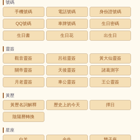
號碼
手機號碼
電話號碼
身份證號碼
QQ號碼
車牌號碼
生日密碼
生日書
生日花
出生日
靈簽
觀音靈簽
呂祖靈簽
黃大仙靈簽
關帝靈簽
天後靈簽
諸葛測字
月老靈簽
車公靈簽
王公靈簽
黃歷
黃歷名詞解釋
歷史上的今天
擇日
陰陽曆轉換
星座
白羊
金牛
雙子座