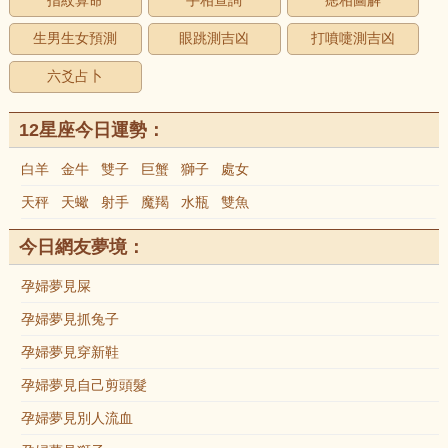
指紋算命
手相查詢
痣相圖解
生男生女預測
眼跳測吉凶
打噴嚏測吉凶
六爻占卜
12星座今日運勢：
白羊
金牛
雙子
巨蟹
獅子
處女
天秤
天蠍
射手
魔羯
水瓶
雙魚
今日網友夢境：
孕婦夢見屎
孕婦夢見抓兔子
孕婦夢見穿新鞋
孕婦夢見自己剪頭髮
孕婦夢見別人流血