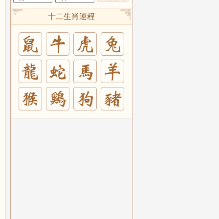
十二生肖運程
兔
羊
豬