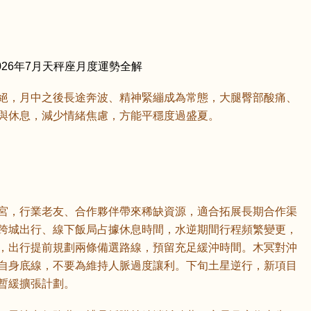
026年7月天秤座月度運勢全解
絕，月中之後長途奔波、精神緊繃成為常態，大腿臀部酸痛、
與休息，減少情緒焦慮，方能平穩度過盛夏。
宮，行業老友、合作夥伴帶來稀缺資源，適合拓展長期合作渠
跨城出行、線下飯局占據休息時間，水逆期間行程頻繁變更，
，出行提前規劃兩條備選路線，預留充足緩沖時間。木冥對沖
自身底線，不要為維持人脈過度讓利。下旬土星逆行，新項目
暫緩擴張計劃。