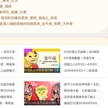
面_事情_生活
財運_感情
束明亮_能量_什麽
桃花旺到爆的星座_愛情_都為之_財富
是貴人鋪路搭橋的四個星座_金牛座_初將_天秤座
運轉折點_星象_相位_機會
8月好運正式啟動！這4個星座迎來翻身機會，事業、財運一起升溫_幸運_數字_時間
星座運勢_感覺_願望_右耳
8月逆風翻盤！苦盡甘來、運勢徹底爆棚的三大星座_內耗_感情_好運
臨的星座_機會_挑戰_家庭
塔羅之心8月3日—8月9日週運勢_方面_事情_生活
靜電魚金牛座星運詳解【週運2024年12月9日-12月15日】
來！_感情_給予_的特點
2026年8月4日十二星座運勢_事業_財運_感情
析！_束明亮_能量_什麽
新手小白想自學塔羅？先別急著買牌，這份書單和真心話請收好_職業_客人_門店
月4日_幸運_綜合_物品
既有煙火氣，又有儀式感！這三個生肖，最擅長把日子過成詩！_生活_習慣_屬雞
旺到爆的星座_愛情_都為之_財富
這些星座最擅長借刀殺人，背後使絆子從不手軟_雙子座_能在_心思
狗2024年運勢及運程屬狗人2024運勢好嗎
橋的四個星座_金牛座_初將_天秤座
娜迪亞日運2026年8月6日週四每日星座運勢_數字_相關_情緒