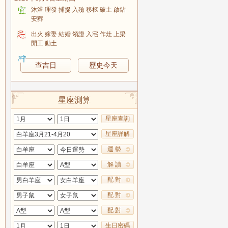
沐浴 理發 捕捉 入殮 移柩 破土 啟鉆
安葬
出火 嫁娶 結婚 領證 入宅 作灶 上梁
開工 動土
查吉日
歷史今天
星座測算
星座查詢
星座詳解
運 勢
解 讀
配 對
配 對
配 對
生日密碼