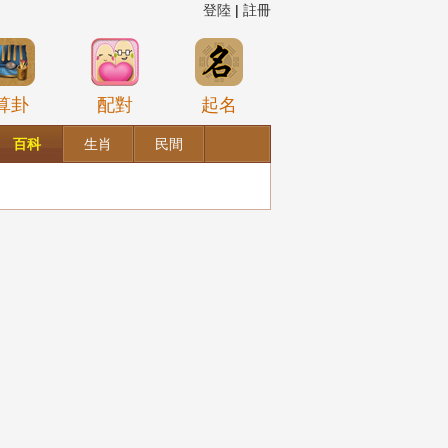
登陸
|
註冊
算卦
配對
起名
百科
生肖
民間