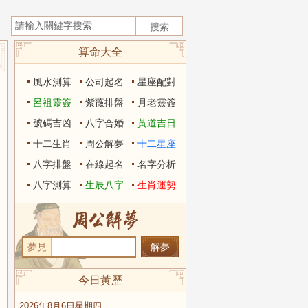
算命大全
風水測算
公司起名
星座配對
呂祖靈簽
紫薇排盤
月老靈簽
號碼吉凶
八字合婚
黃道吉日
十二生肖
周公解夢
十二星座
八字排盤
在線起名
名字分析
八字測算
生辰八字
生肖運勢
夢見
今日黃歷
2026年8月6日星期四