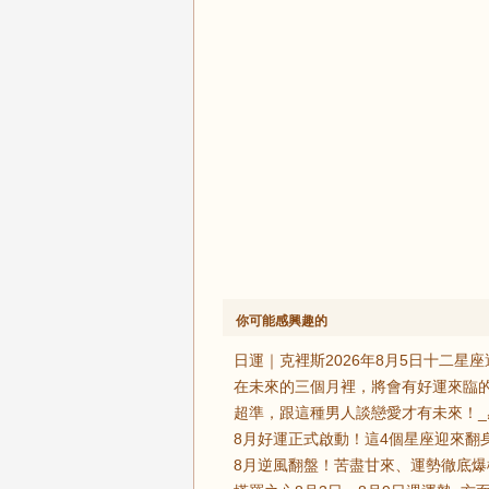
你可能感興趣的
日運｜克裡斯2026年8月5日十二星座
在未來的三個月裡，將會有好運來臨的
超準，跟這種男人談戀愛才有未來！_
8月好運正式啟動！這4個星座迎來翻
8月逆風翻盤！苦盡甘來、運勢徹底爆