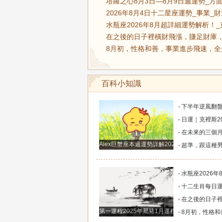
塔羅之心8月3日—8月9日週運勢_方
2026年8月4日十二星座運勢_事業_
水瓶座2026年8月超詳細運勢解析！_
在之後的日子裡橫財飛漲，賺足財庫，
8月初，性格和善，事業進步飛速，全
百科小知識
下半年逆風翻盤！這四大星座將迎來命
日運｜克裡斯2026年8月5日十二
在未來的三個月裡，將會有好運來
Alex巨蟹座本週運勢詳解2024.12.23-12.29
超準，跟這種男人談戀愛才有未
水瓶座2026年8月超詳細運勢解
十二生肖每日運勢2026年8
在之後的日子裡橫財飛漲，賺足財庫，桃花
第一運程2025年屬豬1月運程解析
8月初，性格和善，事業進步飛速，全是貴人鋪路搭