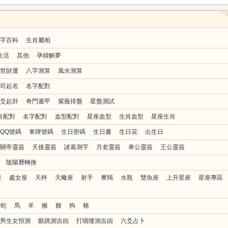
字百科
生肖屬相
生活
其他
孕婦解夢
世財運
八字測算
風水測算
司起名
名字配對
爻起卦
奇門遁甲
紫薇排盤
星盤測試
肖配對
名字配對
血型配對
星座血型
生肖血型
星座生肖
QQ號碼
車牌號碼
生日密碼
生日書
生日花
出生日
關帝靈簽
天後靈簽
諸葛測字
月老靈簽
車公靈簽
王公靈簽
陰陽曆轉換
座
處女座
天秤
天蠍座
射手
摩羯
水瓶
雙魚座
上升星座
星座專區
蛇
馬
羊
猴
雞
狗
豬
男生女預測
眼跳測吉凶
打噴嚏測吉凶
六爻占卜