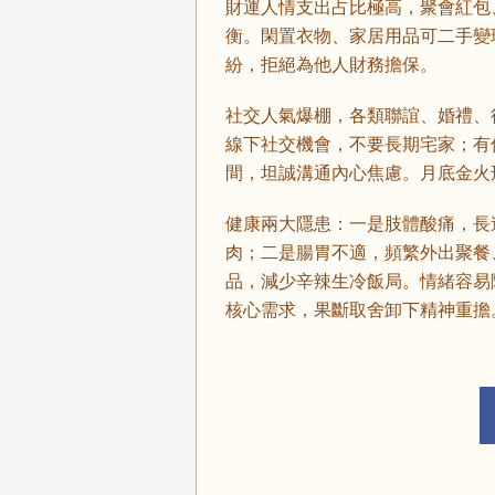
財運人情支出占比極高，聚會紅包
衡。閑置衣物、家居用品可二手變
紛，拒絕為他人財務擔保。
社交人氣爆棚，各類聯誼、婚禮、
線下社交機會，不要長期宅家；有
間，坦誠溝通內心焦慮。月底金火
健康兩大隱患：一是肢體酸痛，長
肉；二是腸胃不適，頻繁外出聚餐
品，減少辛辣生冷飯局。情緒容易
核心需求，果斷取舍卸下精神重擔