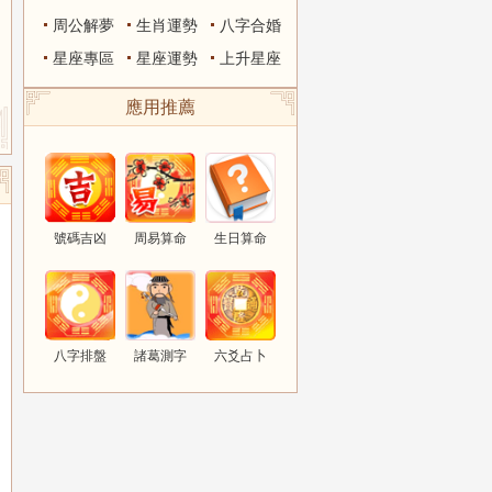
周公解夢
生肖運勢
八字合婚
星座專區
星座運勢
上升星座
應用推薦
號碼吉凶
周易算命
生日算命
八字排盤
諸葛測字
六爻占卜