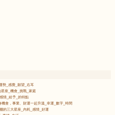
運勢_感覺_願望_右耳
星座_機會_挑戰_家庭
感情_給予_的特點
身機會，事業、財運一起升溫_幸運_數字_時間
棚的三大星座_內耗_感情_好運