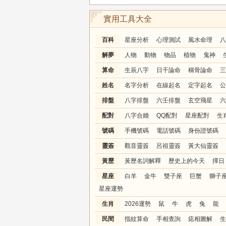
實用工具大全
百科
星座分析
心理測試
風水命理
八
解夢
人物
動物
物品
植物
鬼神
算命
生辰八字
日干論命
稱骨論命
三
姓名
名字分析
在線起名
定字起名
公
排盤
八字排盤
六壬排盤
玄空飛星
六
配對
八字合婚
QQ配對
星座配對
生
號碼
手機號碼
電話號碼
身份證號碼
靈簽
觀音靈簽
呂祖靈簽
黃大仙靈簽
黃歷
黃歷名詞解釋
歷史上的今天
擇日
星座
白羊
金牛
雙子座
巨蟹
獅子
星座運勢
生肖
2026運勢
鼠
牛
虎
兔
龍
民間
指紋算命
手相查詢
痣相圖解
生