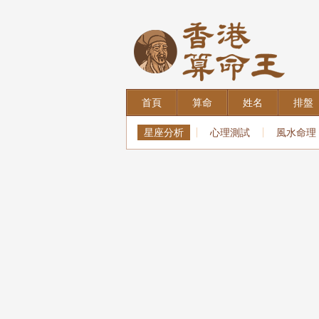
首頁
算命
姓名
排盤
星座分析
心理測試
風水命理