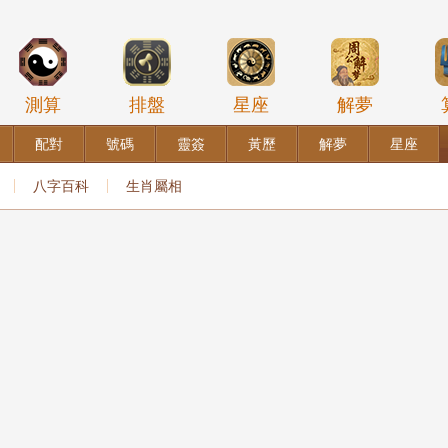
測算
排盤
星座
解夢
配對
號碼
靈簽
黃歷
解夢
星座
八字百科
生肖屬相