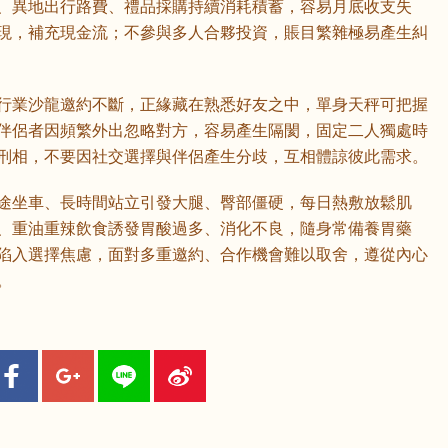
、異地出行路費、禮品採購持續消耗積蓄，容易月底收支失
現，補充現金流；不參與多人合夥投資，賬目繁雜極易產生糾
鼠
牛
虎
行業沙龍邀約不斷，正緣藏在熟悉好友之中，單身天秤可把握
伴侶者因頻繁外出忽略對方，容易產生隔閡，固定二人獨處時
龍
蛇
馬
刑相，不要因社交選擇與伴侶產生分歧，互相體諒彼此需求。
猴
雞
狗
途坐車、長時間站立引發大腿、臀部僵硬，每日熱敷放鬆肌
、重油重辣飲食誘發胃酸過多、消化不良，隨身常備養胃藥
陷入選擇焦慮，面對多重邀約、合作機會難以取舍，遵從內心
。