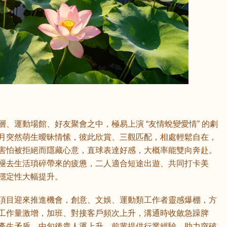
鼠
牛
虎
龍
蛇
馬
猴
雞
狗
、運動場館、好友聚會之中，極易上演 “友情蛻變愛情” 的劇
月突然萌生曖昧情愫，彼此欣賞、三觀匹配，相處輕鬆自在，
害怕被拒絕而隱藏心意，直球表達好感，大概率能雙向奔赴。
褪去生活瑣碎帶來的疲憊，二人適合短途出遊、共同打卡美
穩定性大幅提升。
項目迎來推進機會，創意、文娛、運動類工作者靈感爆棚，方
工作量激增，加班、對接客戶頻次上升，溝通時收斂急躁脾
產生矛盾。中旬後貴人運上升，前輩提供行業經驗，助力突破