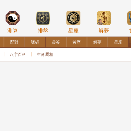
測算
排盤
星座
解夢
配對
號碼
靈簽
黃歷
解夢
星座
八字百科
生肖屬相