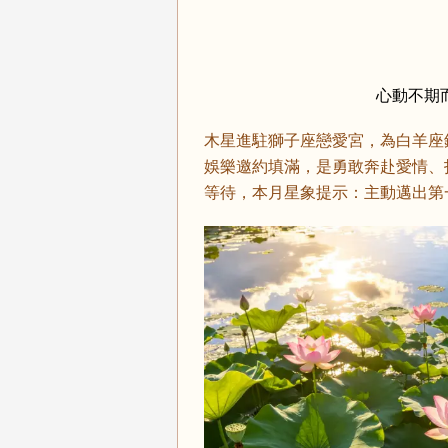
心動不期而
木星進駐獅子座戀愛宮，為白羊座
娛樂邀約填滿，是勇敢奔赴愛情、
等待，本月星象提示：主動邁出第