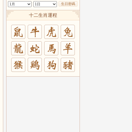
生日密碼
十二生肖運程
兔
羊
豬