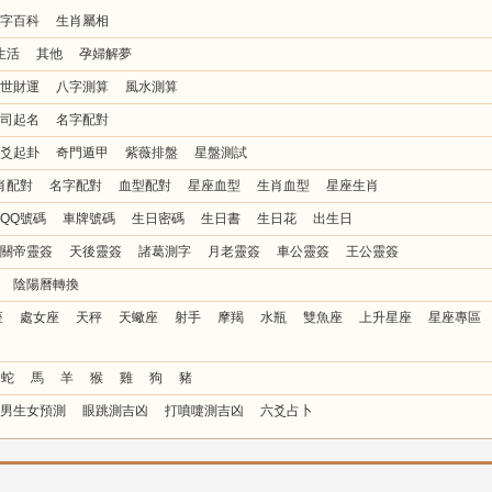
字百科
生肖屬相
生活
其他
孕婦解夢
世財運
八字測算
風水測算
司起名
名字配對
爻起卦
奇門遁甲
紫薇排盤
星盤測試
肖配對
名字配對
血型配對
星座血型
生肖血型
星座生肖
QQ號碼
車牌號碼
生日密碼
生日書
生日花
出生日
關帝靈簽
天後靈簽
諸葛測字
月老靈簽
車公靈簽
王公靈簽
陰陽曆轉換
座
處女座
天秤
天蠍座
射手
摩羯
水瓶
雙魚座
上升星座
星座專區
蛇
馬
羊
猴
雞
狗
豬
男生女預測
眼跳測吉凶
打噴嚏測吉凶
六爻占卜