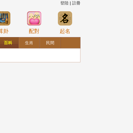
登陸
|
註冊
算卦
配對
起名
百科
生肖
民間