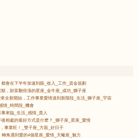
都會在下半年加速到賬_收入_工作_資金規劃
順，財富翻倍漲的星座_金牛座_成功_獅子座
帶來全新開始，工作事業愛情達到新階段_生活_獅子座_宇宙
感情_時間段_機會
事來臨_生活_感情_貴人
後相處的最好方式是什麽？_獅子座_星座_愛情
，事業旺！_雙子座_方面_好日子
，轉角遇到愛的4個星座_愛情_天蠍座_魅力