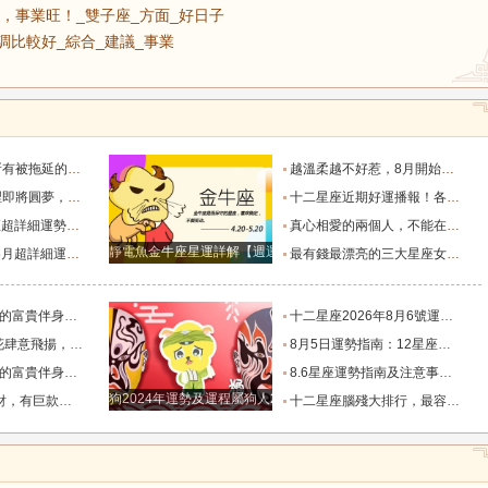
，事業旺！_雙子座_方面_好日子
調比較好_綜合_建議_事業
半年加速到賬_收入_工作_資金規劃
越溫柔越不好惹，8月開始鴻運當頭的四大星座女！_女生_金牛女_好運
翻倍漲的星座_金牛座_成功_獅子座
十二星座近期好運播報！各星座專屬喜事來臨_生活_感情_貴人
作事業愛情達到新階段_生活_獅子座_宇宙
真心相愛的兩個人，不能在一起，分手後相處的最好方式是什麽？_獅子座_星座_愛情
靜電魚金牛座星運詳解【週運2024年12月9日-12月15日】
析！_感情_時間段_機會
最有錢最漂亮的三大星座女，一個公主命，一個鳳凰命，一個富婆命_女生_帶著_獅子座
事業旺！_雙子座_方面_好日子
十二星座2026年8月6號運勢：保持低調比較好_綜合_建議_事業
到愛的4個星座_愛情_天蠍座_魅力
8月5日運勢指南：12星座今天該咋個整？_朋友_水瓶_處女
事業旺！_雙子座_方面_好日子
8.6星座運勢指南及注意事項（上）_有利的_未來的_方向
狗2024年運勢及運程屬狗人2024運勢好嗎
大生肖_屬豬_財運_資產
十二星座腦殘大排行，最容易爽約的星座排名_天蠍座_獅子座_因為