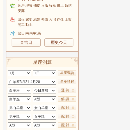
沐浴 理發 捕捉 入殮 移柩 破土 啟鉆
安葬
出火 嫁娶 結婚 領證 入宅 作灶 上梁
開工 動土
鼠日沖(丙午)馬
查吉日
歷史今天
星座測算
星座查詢
星座詳解
運 勢
解 讀
配 對
配 對
配 對