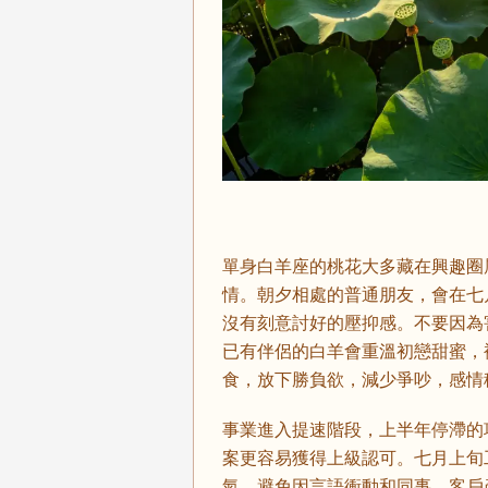
單身白羊座的桃花大多藏在興趣圈層
情。朝夕相處的普通朋友，會在七
沒有刻意討好的壓抑感。不要因為
已有伴侶的白羊會重溫初戀甜蜜，
食，放下勝負欲，減少爭吵，感情
事業進入提速階段，上半年停滯的
案更容易獲得上級認可。七月上旬
氣，避免因言語衝動和同事、客戶