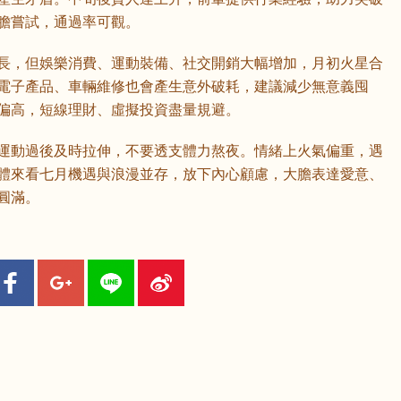
膽嘗試，通過率可觀。
長，但娛樂消費、運動裝備、社交開銷大幅增加，月初火星合
電子產品、車輛維修也會產生意外破耗，建議減少無意義囤
偏高，短線理財、虛擬投資盡量規避。
運動過後及時拉伸，不要透支體力熬夜。情緒上火氣偏重，遇
體來看七月機遇與浪漫並存，放下內心顧慮，大膽表達愛意、
圓滿。