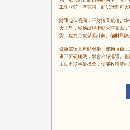
工作瓶頸，有競聘、面試計劃可大
財運起伏明顯，正財隨業績穩步增
天王星，極易出現衝動大額支出，
貨，建立月度儲蓄計劃。偏財風險
健康需留意肩頸勞損、運動拉傷，
事不要硬碰硬，學會冷靜溝通。整
主動爭取事業機會，便能收獲雙向