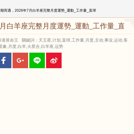
不期而遇，2026年7月白羊座完整月度運勢_運動_工作量_直球
7月白羊座完整月度運勢_運動_工作量_直球
 來源：香港算命王 關鍵詞：天王星,计划,直球,工作量,月度,主动,事业,运动,客
星象,月度,白羊,火星合,白羊座,运势