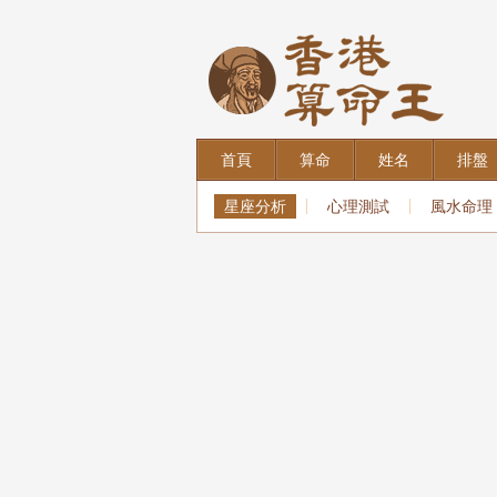
首頁
算命
姓名
排盤
星座分析
心理測試
風水命理