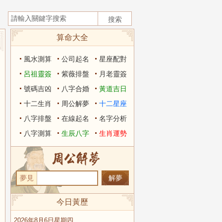
算命大全
風水測算
公司起名
星座配對
呂祖靈簽
紫薇排盤
月老靈簽
號碼吉凶
八字合婚
黃道吉日
十二生肖
周公解夢
十二星座
八字排盤
在線起名
名字分析
八字測算
生辰八字
生肖運勢
夢見
今日黃歷
2026年8月6日星期四