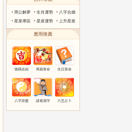
周公解夢
生肖運勢
八字合婚
星座專區
星座運勢
上升星座
應用推薦
號碼吉凶
周易算命
生日算命
八字排盤
諸葛測字
六爻占卜