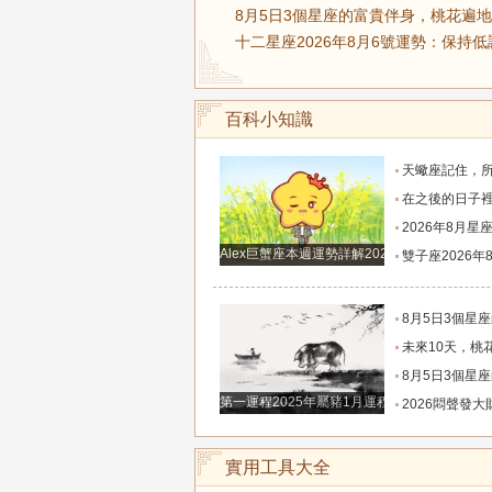
8月5日3個星座的富貴伴身，桃花遍地
十二星座2026年8月6號運勢：保持低
百科小知識
天蠍座記住，所有被拖延的財富機遇，都會在下
在之後的日子裡即將圓夢，財運順事業順，財富
2026年8月星座超詳細運勢！日食季帶來全新開始，工
Alex巨蟹座本週運勢詳解2024.12.23-12.29
雙子座2026年8月超詳細運勢解
8月5日3個星座的富貴伴身，桃花遍地，
未來10天，桃花肆意飛揚，邂逅良人，轉角遇
8月5日3個星座的富貴伴身，桃花遍地，
第一運程2025年屬豬1月運程解析
2026悶聲發大財，有巨款到賬的三
實用工具大全