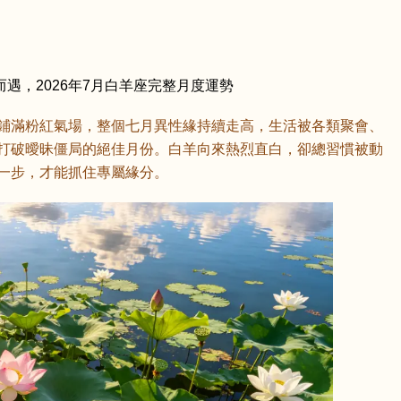
遇，2026年7月白羊座完整月度運勢
鋪滿粉紅氣場，整個七月異性緣持續走高，生活被各類聚會、
打破曖昧僵局的絕佳月份。白羊向來熱烈直白，卻總習慣被動
一步，才能抓住專屬緣分。