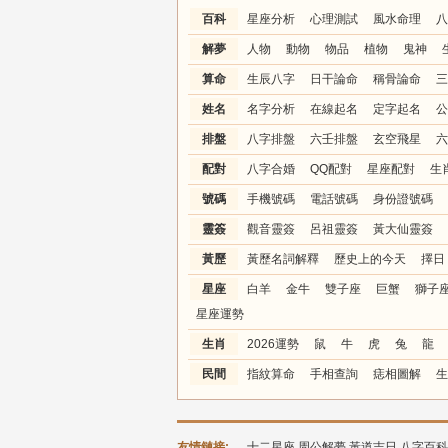
百科
星座分析
心理測試
風水命理
八
解夢
人物
動物
物品
植物
鬼神
算命
生辰八字
日干論命
稱骨論命
三
姓名
名字分析
在線起名
定字起名
公
排盤
八字排盤
六壬排盤
玄空飛星
六
配對
八字合婚
QQ配對
星座配對
生
號碼
手機號碼
電話號碼
身份證號碼
靈簽
觀音靈簽
呂祖靈簽
黃大仙靈簽
黃歷
黃歷名詞解釋
歷史上的今天
擇日
星座
白羊
金牛
雙子座
巨蟹
獅子
星座運勢
生肖
2026運勢
鼠
牛
虎
兔
龍
民間
指紋算命
手相查詢
痣相圖解
生
友情鏈接:
十二星座
周公解夢
黃道吉日
八字百科