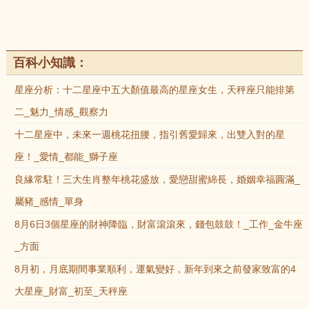
百科小知識：
星座分析：十二星座中五大顏值最高的星座女生，天秤座只能排第
二_魅力_情感_觀察力
十二星座中，未來一週桃花扭腰，指引舊愛歸來，出雙入對的星
座！_愛情_都能_獅子座
良緣常駐！三大生肖整年桃花盛放，愛戀甜蜜綿長，婚姻幸福圓滿_
屬豬_感情_單身
8月6日3個星座的財神降臨，財富滾滾來，錢包鼓鼓！_工作_金牛座
_方面
8月初，月底期間事業順利，運氣變好，新年到來之前發家致富的4
大星座_財富_初至_天秤座