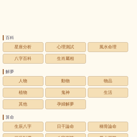
百科
星座分析
心理測試
風水命理
八字百科
生肖屬相
解夢
人物
動物
物品
植物
鬼神
生活
其他
孕婦解夢
算命
生辰八字
日干論命
稱骨論命