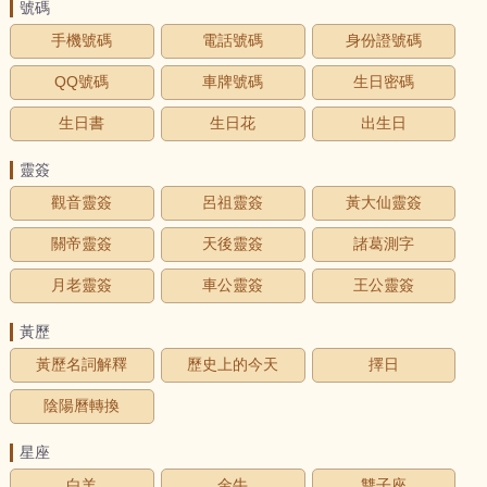
號碼
手機號碼
電話號碼
身份證號碼
QQ號碼
車牌號碼
生日密碼
生日書
生日花
出生日
靈簽
觀音靈簽
呂祖靈簽
黃大仙靈簽
關帝靈簽
天後靈簽
諸葛測字
月老靈簽
車公靈簽
王公靈簽
黃歷
黃歷名詞解釋
歷史上的今天
擇日
陰陽曆轉換
星座
白羊
金牛
雙子座