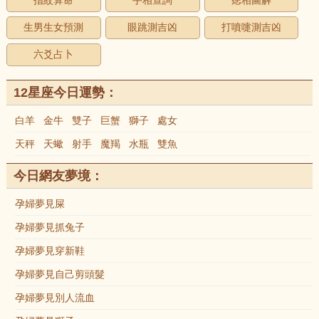
指紋算命
手相查詢
痣相圖解
生男生女預測
眼跳測吉凶
打噴嚏測吉凶
六爻占卜
12星座今日運勢：
白羊
金牛
雙子
巨蟹
獅子
處女
天秤
天蠍
射手
魔羯
水瓶
雙魚
今日網友夢境：
孕婦夢見屎
孕婦夢見抓兔子
孕婦夢見穿新鞋
孕婦夢見自己剪頭髮
孕婦夢見別人流血