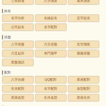
三世財運
八字測算
風水測算
姓名
名字分析
在線起名
定字起名
公司起名
名字配對
排盤
八字排盤
六壬排盤
玄空飛星
六爻起卦
奇門遁甲
紫薇排盤
星盤測試
配對
八字合婚
QQ配對
星座配對
生肖配對
名字配對
血型配對
星座血型
生肖血型
星座生肖