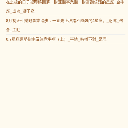
在之後的日子裡即將圓夢，財運順事業順，財富翻倍漲的星座_金牛
座_成功_獅子座
8月初天性樂觀事業進步，一直走上坡路不缺錢的4星座。_財運_機
會_主動
8.7星座運勢指南及注意事項（上）_事情_時機不對_歪理