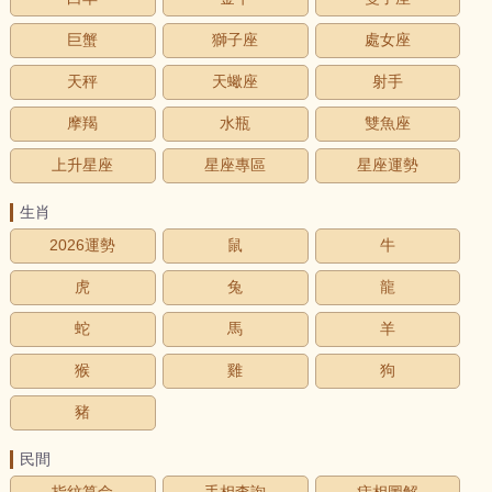
巨蟹
獅子座
處女座
天秤
天蠍座
射手
摩羯
水瓶
雙魚座
上升星座
星座專區
星座運勢
生肖
2026運勢
鼠
牛
虎
兔
龍
蛇
馬
羊
猴
雞
狗
豬
民間