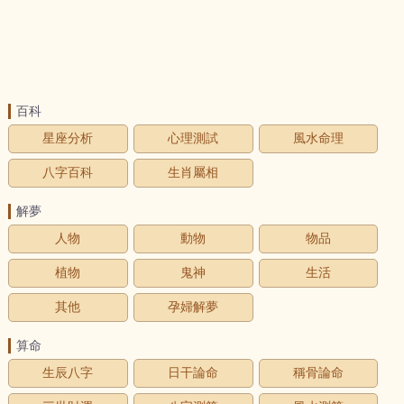
百科
星座分析
心理測試
風水命理
八字百科
生肖屬相
解夢
人物
動物
物品
植物
鬼神
生活
其他
孕婦解夢
算命
生辰八字
日干論命
稱骨論命