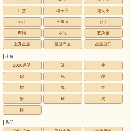
巨蟹
獅子座
處女座
天秤
天蠍座
射手
摩羯
水瓶
雙魚座
上升星座
星座專區
星座運勢
生肖
2026運勢
鼠
牛
虎
兔
龍
蛇
馬
羊
猴
雞
狗
豬
民間