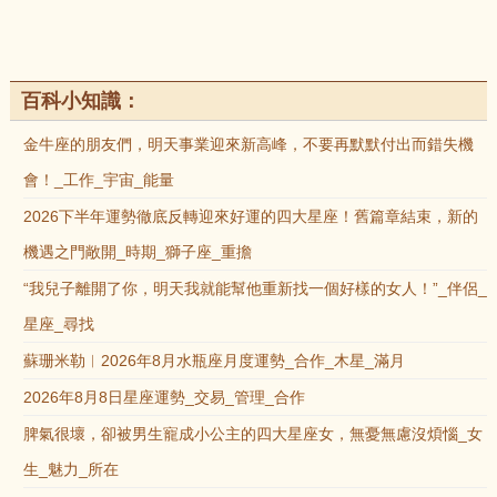
百科小知識：
金牛座的朋友們，明天事業迎來新高峰，不要再默默付出而錯失機
會！_工作_宇宙_能量
2026下半年運勢徹底反轉迎來好運的四大星座！舊篇章結束，新的
機遇之門敞開_時期_獅子座_重擔
“我兒子離開了你，明天我就能幫他重新找一個好樣的女人！”_伴侶_
星座_尋找
蘇珊米勒︱2026年8月水瓶座月度運勢_合作_木星_滿月
2026年8月8日星座運勢_交易_管理_合作
脾氣很壞，卻被男生寵成小公主的四大星座女，無憂無慮沒煩惱_女
生_魅力_所在