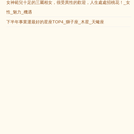
女神範兒十足的三屬相女，很受異性的歡迎，人生處處招桃花！_女
性_魅力_機遇
下半年事業運最好的星座TOP4_獅子座_木星_天蠍座