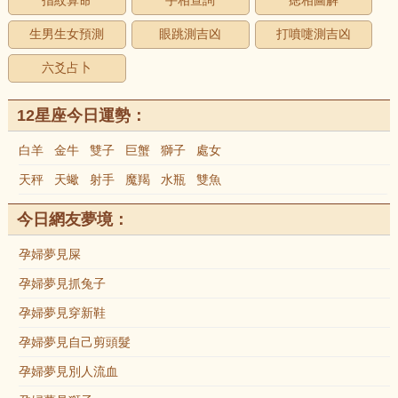
指紋算命
手相查詢
痣相圖解
生男生女預測
眼跳測吉凶
打噴嚏測吉凶
六爻占卜
12星座今日運勢：
白羊
金牛
雙子
巨蟹
獅子
處女
天秤
天蠍
射手
魔羯
水瓶
雙魚
今日網友夢境：
孕婦夢見屎
孕婦夢見抓兔子
孕婦夢見穿新鞋
孕婦夢見自己剪頭髮
孕婦夢見別人流血