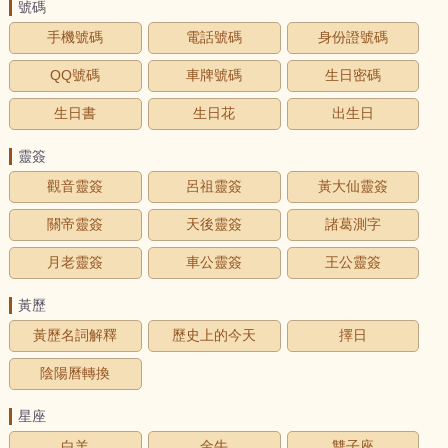
號碼
手機號碼
電話號碼
身份證號碼
QQ號碼
車牌號碼
生日密碼
生日書
生日花
出生日
靈簽
觀音靈簽
呂祖靈簽
黃大仙靈簽
關帝靈簽
天後靈簽
諸葛測字
月老靈簽
車公靈簽
王公靈簽
黃歷
黃歷名詞解釋
歷史上的今天
擇日
陰陽曆轉換
星座
白羊
金牛
雙子座