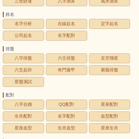
三世財運
八字測算
風水測算
姓名
名字分析
在線起名
定字起名
公司起名
名字配對
排盤
八字排盤
六壬排盤
玄空飛星
六爻起卦
奇門遁甲
紫薇排盤
星盤測試
配對
八字合婚
QQ配對
星座配對
生肖配對
名字配對
血型配對
星座血型
生肖血型
星座生肖