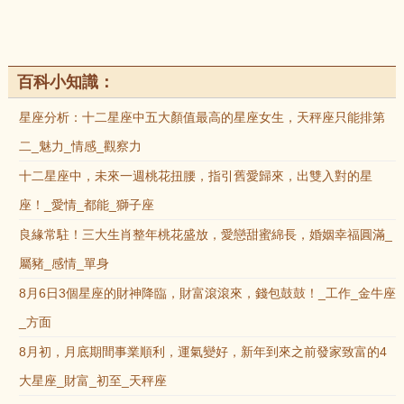
百科小知識：
星座分析：十二星座中五大顏值最高的星座女生，天秤座只能排第
二_魅力_情感_觀察力
十二星座中，未來一週桃花扭腰，指引舊愛歸來，出雙入對的星
座！_愛情_都能_獅子座
良緣常駐！三大生肖整年桃花盛放，愛戀甜蜜綿長，婚姻幸福圓滿_
屬豬_感情_單身
8月6日3個星座的財神降臨，財富滾滾來，錢包鼓鼓！_工作_金牛座
_方面
8月初，月底期間事業順利，運氣變好，新年到來之前發家致富的4
大星座_財富_初至_天秤座