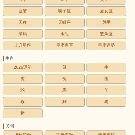
巨蟹
獅子座
處女座
天秤
天蠍座
射手
摩羯
水瓶
雙魚座
上升星座
星座專區
星座運勢
生肖
2026運勢
鼠
牛
虎
兔
龍
蛇
馬
羊
猴
雞
狗
豬
民間