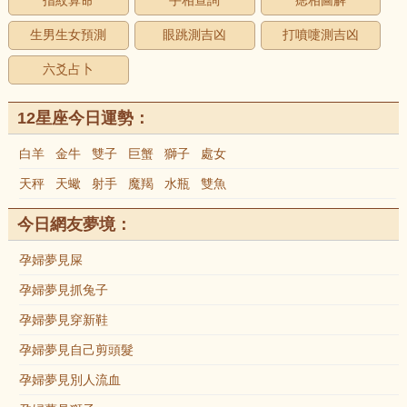
指紋算命
手相查詢
痣相圖解
生男生女預測
眼跳測吉凶
打噴嚏測吉凶
六爻占卜
12星座今日運勢：
白羊
金牛
雙子
巨蟹
獅子
處女
天秤
天蠍
射手
魔羯
水瓶
雙魚
今日網友夢境：
孕婦夢見屎
孕婦夢見抓兔子
孕婦夢見穿新鞋
孕婦夢見自己剪頭髮
孕婦夢見別人流血