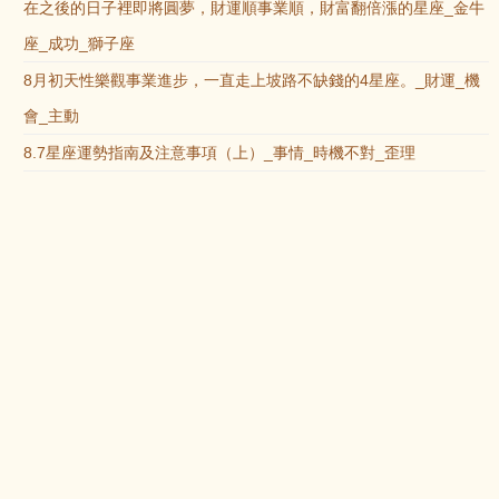
在之後的日子裡即將圓夢，財運順事業順，財富翻倍漲的星座_金牛
座_成功_獅子座
8月初天性樂觀事業進步，一直走上坡路不缺錢的4星座。_財運_機
會_主動
8.7星座運勢指南及注意事項（上）_事情_時機不對_歪理