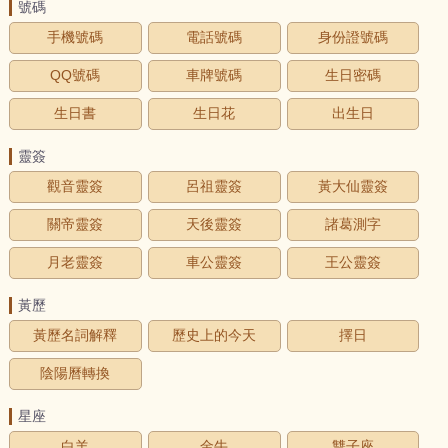
號碼
手機號碼
電話號碼
身份證號碼
QQ號碼
車牌號碼
生日密碼
生日書
生日花
出生日
靈簽
觀音靈簽
呂祖靈簽
黃大仙靈簽
關帝靈簽
天後靈簽
諸葛測字
月老靈簽
車公靈簽
王公靈簽
黃歷
黃歷名詞解釋
歷史上的今天
擇日
陰陽曆轉換
星座
白羊
金牛
雙子座