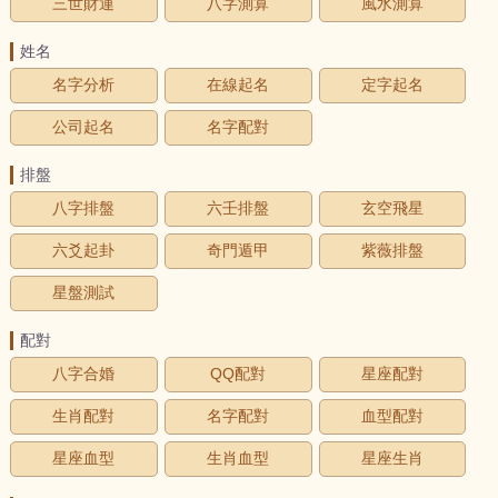
三世財運
八字測算
風水測算
姓名
名字分析
在線起名
定字起名
公司起名
名字配對
排盤
八字排盤
六壬排盤
玄空飛星
六爻起卦
奇門遁甲
紫薇排盤
星盤測試
配對
八字合婚
QQ配對
星座配對
生肖配對
名字配對
血型配對
星座血型
生肖血型
星座生肖