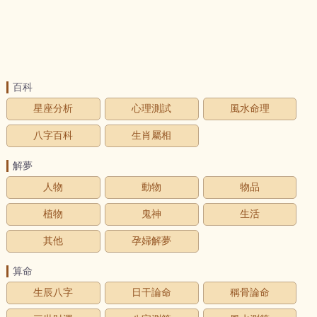
百科
星座分析
心理測試
風水命理
八字百科
生肖屬相
解夢
人物
動物
物品
植物
鬼神
生活
其他
孕婦解夢
算命
生辰八字
日干論命
稱骨論命