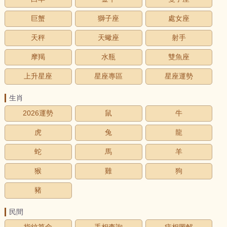
巨蟹
獅子座
處女座
天秤
天蠍座
射手
摩羯
水瓶
雙魚座
上升星座
星座專區
星座運勢
生肖
2026運勢
鼠
牛
虎
兔
龍
蛇
馬
羊
猴
雞
狗
豬
民間