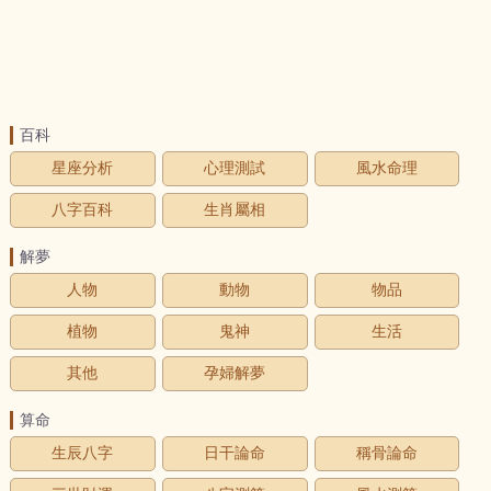
百科
星座分析
心理測試
風水命理
八字百科
生肖屬相
解夢
人物
動物
物品
植物
鬼神
生活
其他
孕婦解夢
算命
生辰八字
日干論命
稱骨論命