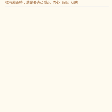
標有差距時，越是要克己隱忍_內心_藍姐_狀態