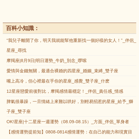
百科小知識：
“我兒子離開了你，明天我就能幫他重新找一個好樣的女人！”_伴侶_
星座_尋找
摩羯座|8月9日|明日運勢_牛奶_別念_啰嗦
愛情與金錢無關，最適合裸婚的四星座_婚姻_束縛_雙子座
嘴上高冷，但心裡最在乎你的星座_感覺_雙子座_什麽
12星座戀愛前後對比，摩羯感情最穩定！_伴侶_責任感_情感
脾氣很暴躁，一旦情緒上來難以哄好，別輕易招惹的星座_給予_獅
子座_雙子座
OK!星座|十二星座一週運勢（08.09-08.15）_方面_伴侶_單身者
【感情運勢提前知】0808-0814感情運勢：在自己的能力和現實目