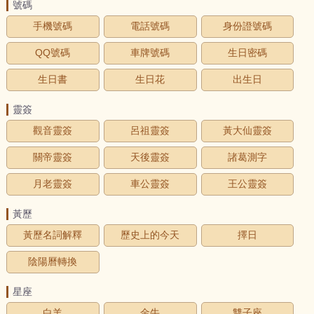
號碼
手機號碼
電話號碼
身份證號碼
QQ號碼
車牌號碼
生日密碼
生日書
生日花
出生日
靈簽
觀音靈簽
呂祖靈簽
黃大仙靈簽
關帝靈簽
天後靈簽
諸葛測字
月老靈簽
車公靈簽
王公靈簽
黃歷
黃歷名詞解釋
歷史上的今天
擇日
陰陽曆轉換
星座
白羊
金牛
雙子座