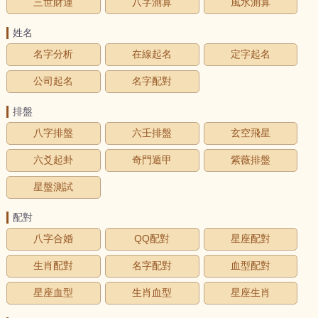
三世財運
八字測算
風水測算
姓名
名字分析
在線起名
定字起名
公司起名
名字配對
排盤
八字排盤
六壬排盤
玄空飛星
六爻起卦
奇門遁甲
紫薇排盤
星盤測試
配對
八字合婚
QQ配對
星座配對
生肖配對
名字配對
血型配對
星座血型
生肖血型
星座生肖