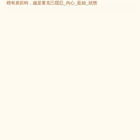
標有差距時，越是要克己隱忍_內心_藍姐_狀態