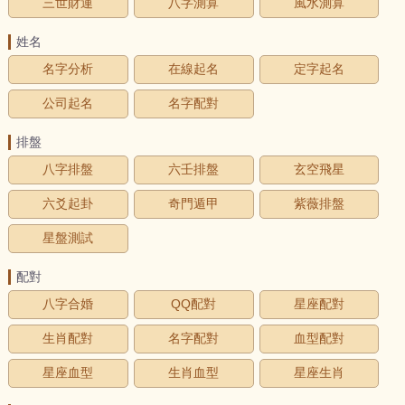
三世財運
八字測算
風水測算
姓名
名字分析
在線起名
定字起名
公司起名
名字配對
排盤
八字排盤
六壬排盤
玄空飛星
六爻起卦
奇門遁甲
紫薇排盤
星盤測試
配對
八字合婚
QQ配對
星座配對
生肖配對
名字配對
血型配對
星座血型
生肖血型
星座生肖