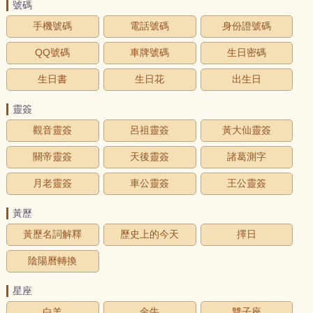
號碼
手機號碼
電話號碼
身份證號碼
QQ號碼
車牌號碼
生日密碼
生日書
生日花
出生日
靈簽
觀音靈簽
呂祖靈簽
黃大仙靈簽
關帝靈簽
天後靈簽
諸葛測字
月老靈簽
車公靈簽
王公靈簽
黃歷
黃歷名詞解釋
歷史上的今天
擇日
陰陽曆轉換
星座
白羊
金牛
雙子座