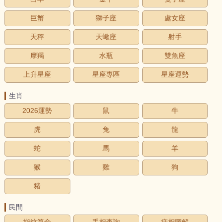
巨蟹
獅子座
處女座
天秤
天蠍座
射手
摩羯
水瓶
雙魚座
上升星座
星座專區
星座運勢
生肖
2026運勢
鼠
牛
虎
兔
龍
蛇
馬
羊
猴
雞
狗
豬
民間