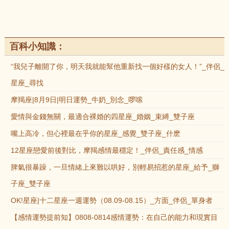
百科小知識：
“我兒子離開了你，明天我就能幫他重新找一個好樣的女人！”_伴侶_
星座_尋找
摩羯座|8月9日|明日運勢_牛奶_別念_啰嗦
愛情與金錢無關，最適合裸婚的四星座_婚姻_束縛_雙子座
嘴上高冷，但心裡最在乎你的星座_感覺_雙子座_什麽
12星座戀愛前後對比，摩羯感情最穩定！_伴侶_責任感_情感
脾氣很暴躁，一旦情緒上來難以哄好，別輕易招惹的星座_給予_獅
子座_雙子座
OK!星座|十二星座一週運勢（08.09-08.15）_方面_伴侶_單身者
【感情運勢提前知】0808-0814感情運勢：在自己的能力和現實目