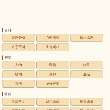
百科
星座分析
心理測試
風水命理
八字百科
生肖屬相
解夢
人物
動物
物品
植物
鬼神
生活
其他
孕婦解夢
算命
生辰八字
日干論命
稱骨論命