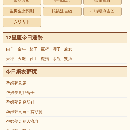
指紋算命
手相查詢
痣相圖解
生男生女預測
眼跳測吉凶
打噴嚏測吉凶
六爻占卜
12星座今日運勢：
白羊
金牛
雙子
巨蟹
獅子
處女
天秤
天蠍
射手
魔羯
水瓶
雙魚
今日網友夢境：
孕婦夢見屎
孕婦夢見抓兔子
孕婦夢見穿新鞋
孕婦夢見自己剪頭髮
孕婦夢見別人流血