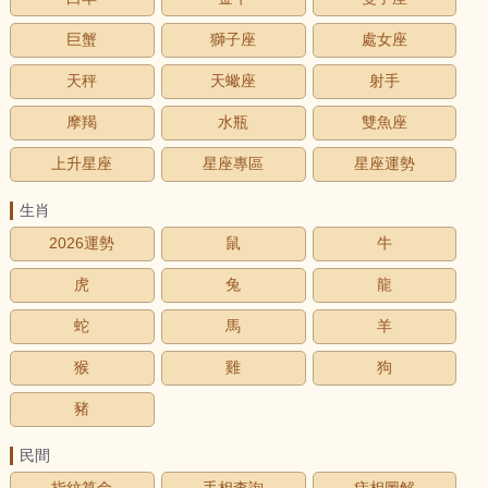
巨蟹
獅子座
處女座
天秤
天蠍座
射手
摩羯
水瓶
雙魚座
上升星座
星座專區
星座運勢
生肖
2026運勢
鼠
牛
虎
兔
龍
蛇
馬
羊
猴
雞
狗
豬
民間