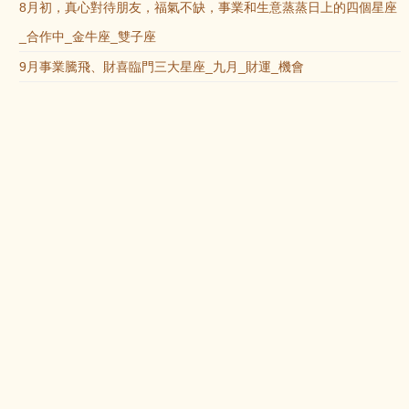
8月初，真心對待朋友，福氣不缺，事業和生意蒸蒸日上的四個星座
_合作中_金牛座_雙子座
9月事業騰飛、財喜臨門三大星座_九月_財運_機會