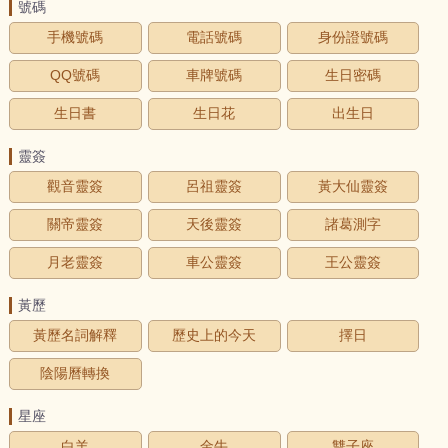
號碼
手機號碼
電話號碼
身份證號碼
QQ號碼
車牌號碼
生日密碼
生日書
生日花
出生日
靈簽
觀音靈簽
呂祖靈簽
黃大仙靈簽
關帝靈簽
天後靈簽
諸葛測字
月老靈簽
車公靈簽
王公靈簽
黃歷
黃歷名詞解釋
歷史上的今天
擇日
陰陽曆轉換
星座
白羊
金牛
雙子座