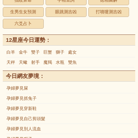
指紋算命
手相查詢
痣相圖解
生男生女預測
眼跳測吉凶
打噴嚏測吉凶
六爻占卜
12星座今日運勢：
白羊
金牛
雙子
巨蟹
獅子
處女
天秤
天蠍
射手
魔羯
水瓶
雙魚
今日網友夢境：
孕婦夢見屎
孕婦夢見抓兔子
孕婦夢見穿新鞋
孕婦夢見自己剪頭髮
孕婦夢見別人流血