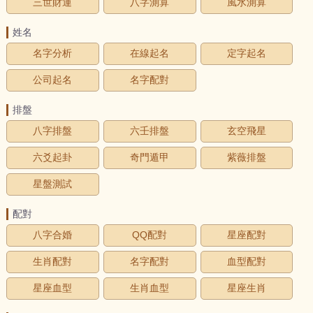
三世財運
八字測算
風水測算
姓名
名字分析
在線起名
定字起名
公司起名
名字配對
排盤
八字排盤
六壬排盤
玄空飛星
六爻起卦
奇門遁甲
紫薇排盤
星盤測試
配對
八字合婚
QQ配對
星座配對
生肖配對
名字配對
血型配對
星座血型
生肖血型
星座生肖