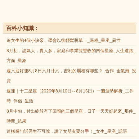
百科小知識：
追女生的4個小訣竅，學會以後輕鬆脫單！_過程_星座_異性
8月初，誌氣大，貴人多，家庭和事業雙豐收的四個星座_人生道路_
方面_星象
週六迎好運8月8日六月廿六，吉利的屬相有哪些？_合作_金氣漸_投
資
週運｜十二星座（2026年8月10日～8月16日）一週運勢解析_工作
時_伴侶_生活
8月中旬，付出終於有了回報的三個星座，日子一天天好起來_那件_
時間_結果
這樣幾句話男生不可說，說了女朋友要分手！_女生_星座_話語