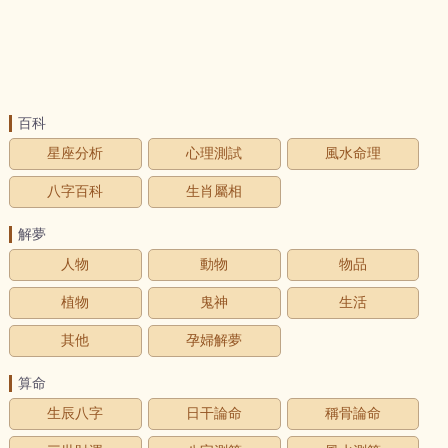
百科
星座分析
心理測試
風水命理
八字百科
生肖屬相
解夢
人物
動物
物品
植物
鬼神
生活
其他
孕婦解夢
算命
生辰八字
日干論命
稱骨論命