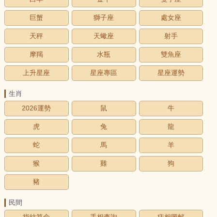
巨蟹
獅子座
處女座
天秤
天蠍座
射手
摩羯
水瓶
雙魚座
上升星座
星座專區
星座運勢
生肖
2026運勢
鼠
牛
虎
兔
龍
蛇
馬
羊
猴
雞
狗
豬
民間