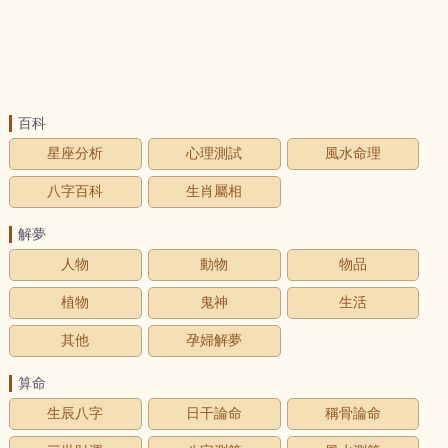
百科
星座分析
心理測試
風水命理
八字百科
生肖屬相
解夢
人物
動物
物品
植物
鬼神
生活
其他
孕婦解夢
算命
生辰八字
日干論命
稱骨論命