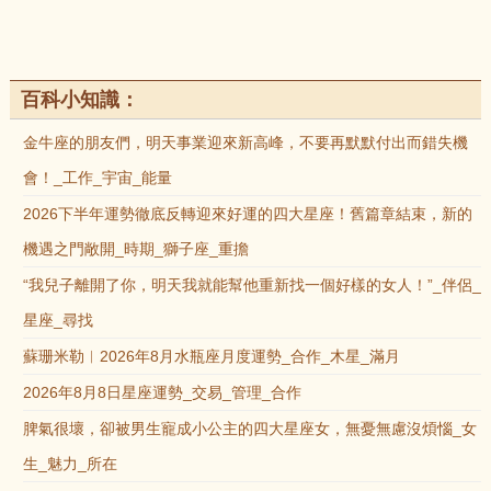
百科小知識：
金牛座的朋友們，明天事業迎來新高峰，不要再默默付出而錯失機
會！_工作_宇宙_能量
2026下半年運勢徹底反轉迎來好運的四大星座！舊篇章結束，新的
機遇之門敞開_時期_獅子座_重擔
“我兒子離開了你，明天我就能幫他重新找一個好樣的女人！”_伴侶_
星座_尋找
蘇珊米勒︱2026年8月水瓶座月度運勢_合作_木星_滿月
2026年8月8日星座運勢_交易_管理_合作
脾氣很壞，卻被男生寵成小公主的四大星座女，無憂無慮沒煩惱_女
生_魅力_所在