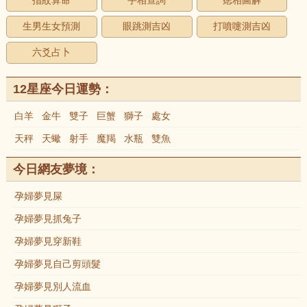
指紋算命
手相查詢
痣相圖解
生男生女預測
眼跳測吉凶
打噴嚏測吉凶
六爻占卜
12星座今日運勢：
白羊
金牛
雙子
巨蟹
獅子
處女
天秤
天蠍
射手
魔羯
水瓶
雙魚
今日網友夢境：
孕婦夢見屎
孕婦夢見抓兔子
孕婦夢見穿新鞋
孕婦夢見自己剪頭髮
孕婦夢見別人流血