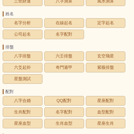
三世財運
八字測算
風水測算
姓名
名字分析
在線起名
定字起名
公司起名
名字配對
排盤
八字排盤
六壬排盤
玄空飛星
六爻起卦
奇門遁甲
紫薇排盤
星盤測試
配對
八字合婚
QQ配對
星座配對
生肖配對
名字配對
血型配對
星座血型
生肖血型
星座生肖