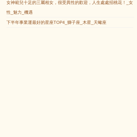
女神範兒十足的三屬相女，很受異性的歡迎，人生處處招桃花！_女
性_魅力_機遇
下半年事業運最好的星座TOP4_獅子座_木星_天蠍座