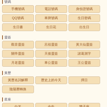
號碼
手機號碼
電話號碼
身份證號碼
QQ號碼
車牌號碼
生日密碼
生日書
生日花
出生日
靈簽
觀音靈簽
呂祖靈簽
黃大仙靈簽
關帝靈簽
天後靈簽
諸葛測字
月老靈簽
車公靈簽
王公靈簽
黃歷
黃歷名詞解釋
歷史上的今天
擇日
陰陽曆轉換
星座
白羊
金牛
雙子座