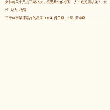
女神範兒十足的三屬相女，很受異性的歡迎，人生處處招桃花！_女
性_魅力_機遇
下半年事業運最好的星座TOP4_獅子座_木星_天蠍座