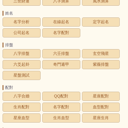
三世財運
八字測算
風水測算
姓名
名字分析
在線起名
定字起名
公司起名
名字配對
排盤
八字排盤
六壬排盤
玄空飛星
六爻起卦
奇門遁甲
紫薇排盤
星盤測試
配對
八字合婚
QQ配對
星座配對
生肖配對
名字配對
血型配對
星座血型
生肖血型
星座生肖