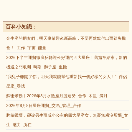
百科小知識：
金牛座的朋友們，明天事業迎來新高峰，不要再默默付出而錯失機
會！_工作_宇宙_能量
2026下半年運勢徹底反轉迎來好運的四大星座！舊篇章結束，新的
機遇之門敞開_時期_獅子座_重擔
“我兒子離開了你，明天我就能幫他重新找一個好樣的女人！”_伴侶_
星座_尋找
蘇珊米勒︱2026年8月水瓶座月度運勢_合作_木星_滿月
2026年8月8日星座運勢_交易_管理_合作
脾氣很壞，卻被男生寵成小公主的四大星座女，無憂無慮沒煩惱_女
生_魅力_所在