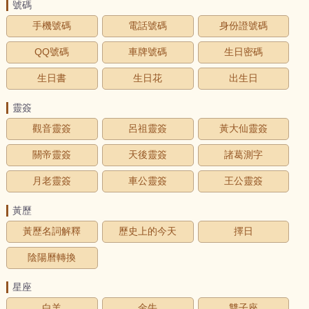
號碼
手機號碼
電話號碼
身份證號碼
QQ號碼
車牌號碼
生日密碼
生日書
生日花
出生日
靈簽
觀音靈簽
呂祖靈簽
黃大仙靈簽
關帝靈簽
天後靈簽
諸葛測字
月老靈簽
車公靈簽
王公靈簽
黃歷
黃歷名詞解釋
歷史上的今天
擇日
陰陽曆轉換
星座
白羊
金牛
雙子座