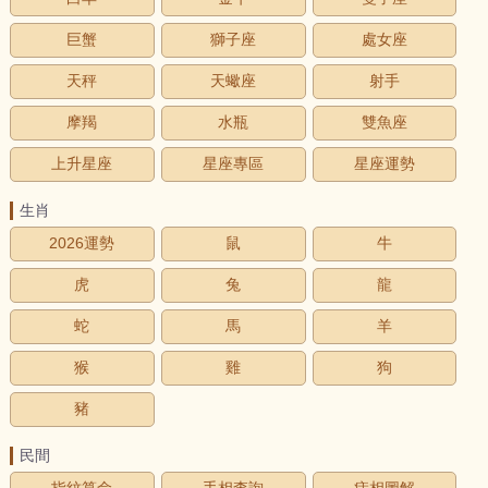
巨蟹
獅子座
處女座
天秤
天蠍座
射手
摩羯
水瓶
雙魚座
上升星座
星座專區
星座運勢
生肖
2026運勢
鼠
牛
虎
兔
龍
蛇
馬
羊
猴
雞
狗
豬
民間