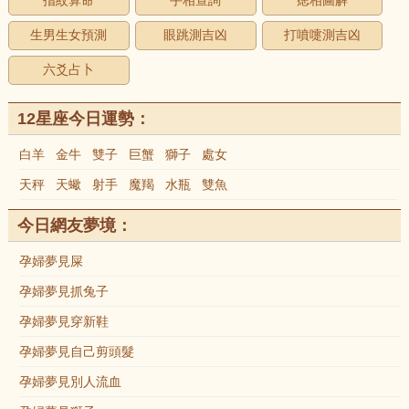
指紋算命
手相查詢
痣相圖解
生男生女預測
眼跳測吉凶
打噴嚏測吉凶
六爻占卜
12星座今日運勢：
白羊
金牛
雙子
巨蟹
獅子
處女
天秤
天蠍
射手
魔羯
水瓶
雙魚
今日網友夢境：
孕婦夢見屎
孕婦夢見抓兔子
孕婦夢見穿新鞋
孕婦夢見自己剪頭髮
孕婦夢見別人流血