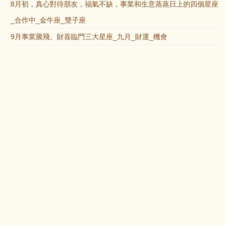
8月初，真心對待朋友，福氣不缺，事業和生意蒸蒸日上的四個星座
_合作中_金牛座_雙子座
9月事業騰飛、財喜臨門三大星座_九月_財運_機會