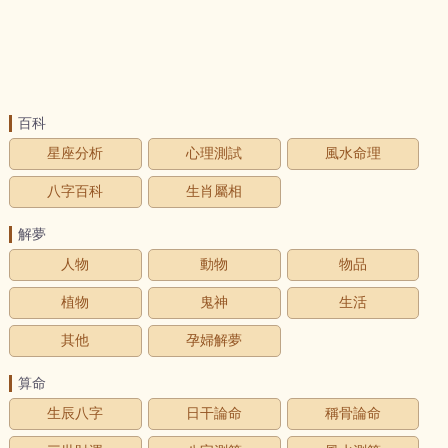
百科
星座分析
心理測試
風水命理
八字百科
生肖屬相
解夢
人物
動物
物品
植物
鬼神
生活
其他
孕婦解夢
算命
生辰八字
日干論命
稱骨論命