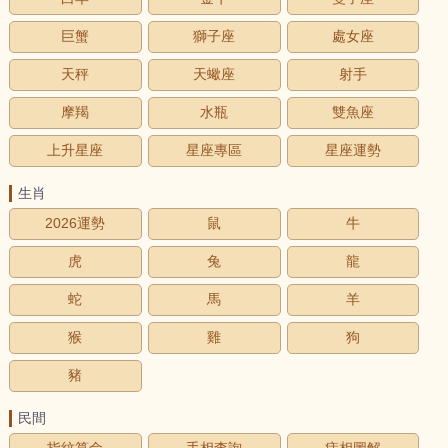
巨蟹
獅子座
處女座
天秤
天蠍座
射手
摩羯
水瓶
雙魚座
上升星座
星座專區
星座運勢
生肖
2026運勢
鼠
牛
虎
兔
龍
蛇
馬
羊
猴
雞
狗
豬
民間