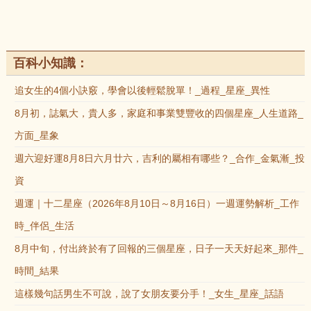
百科小知識：
追女生的4個小訣竅，學會以後輕鬆脫單！_過程_星座_異性
8月初，誌氣大，貴人多，家庭和事業雙豐收的四個星座_人生道路_
方面_星象
週六迎好運8月8日六月廿六，吉利的屬相有哪些？_合作_金氣漸_投
資
週運｜十二星座（2026年8月10日～8月16日）一週運勢解析_工作
時_伴侶_生活
8月中旬，付出終於有了回報的三個星座，日子一天天好起來_那件_
時間_結果
這樣幾句話男生不可說，說了女朋友要分手！_女生_星座_話語