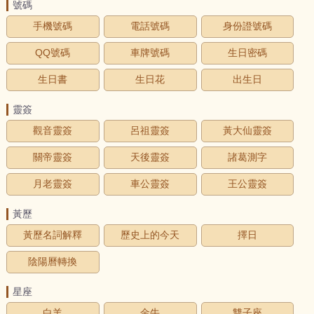
號碼
手機號碼
電話號碼
身份證號碼
QQ號碼
車牌號碼
生日密碼
生日書
生日花
出生日
靈簽
觀音靈簽
呂祖靈簽
黃大仙靈簽
關帝靈簽
天後靈簽
諸葛測字
月老靈簽
車公靈簽
王公靈簽
黃歷
黃歷名詞解釋
歷史上的今天
擇日
陰陽曆轉換
星座
白羊
金牛
雙子座