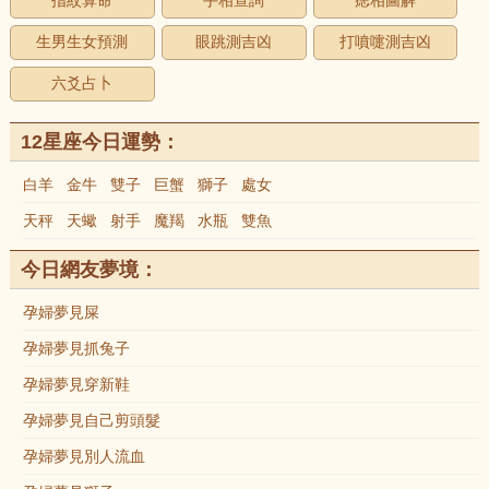
指紋算命
手相查詢
痣相圖解
生男生女預測
眼跳測吉凶
打噴嚏測吉凶
六爻占卜
12星座今日運勢：
白羊
金牛
雙子
巨蟹
獅子
處女
天秤
天蠍
射手
魔羯
水瓶
雙魚
今日網友夢境：
孕婦夢見屎
孕婦夢見抓兔子
孕婦夢見穿新鞋
孕婦夢見自己剪頭髮
孕婦夢見別人流血