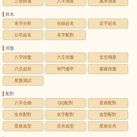
三世財運
八字測算
風水測算
姓名
名字分析
在線起名
定字起名
公司起名
名字配對
排盤
八字排盤
六壬排盤
玄空飛星
六爻起卦
奇門遁甲
紫薇排盤
星盤測試
配對
八字合婚
QQ配對
星座配對
生肖配對
名字配對
血型配對
星座血型
生肖血型
星座生肖