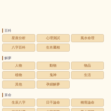
百科
星座分析
心理測試
風水命理
八字百科
生肖屬相
解夢
人物
動物
物品
植物
鬼神
生活
其他
孕婦解夢
算命
生辰八字
日干論命
稱骨論命