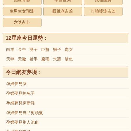
指紋算命
手相查詢
痣相圖解
生男生女預測
眼跳測吉凶
打噴嚏測吉凶
六爻占卜
12星座今日運勢：
白羊
金牛
雙子
巨蟹
獅子
處女
天秤
天蠍
射手
魔羯
水瓶
雙魚
今日網友夢境：
孕婦夢見屎
孕婦夢見抓兔子
孕婦夢見穿新鞋
孕婦夢見自己剪頭髮
孕婦夢見別人流血