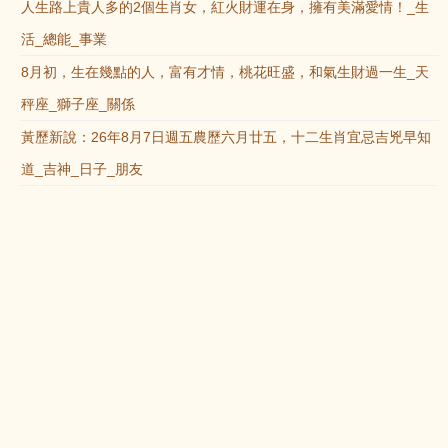
人生路上貴人多的2個生肖女，紅火財運在身，擁有美滿愛情！_生
活_總能_事業
8月初，生在幾點的人，富有才情，桃花旺盛，和氣生財過一生_天
秤座_獅子座_關係
黃歷新說：26年8月7日週五農歷六月廿五，十二生肖宜忌吉兇早知
道_吉神_日子_朋友