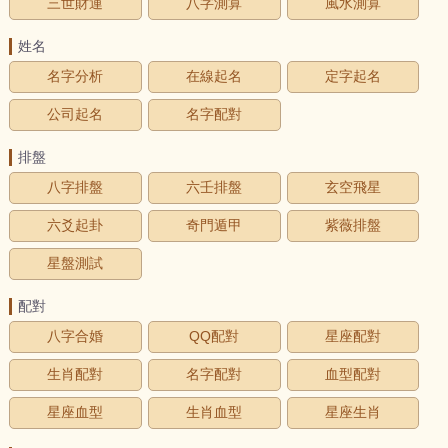
三世財運
八字測算
風水測算
姓名
名字分析
在線起名
定字起名
公司起名
名字配對
排盤
八字排盤
六壬排盤
玄空飛星
六爻起卦
奇門遁甲
紫薇排盤
星盤測試
配對
八字合婚
QQ配對
星座配對
生肖配對
名字配對
血型配對
星座血型
生肖血型
星座生肖