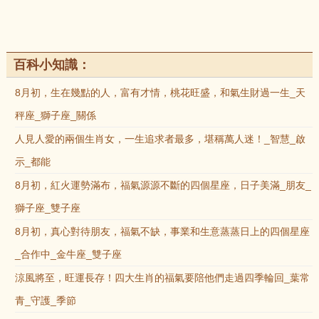
百科小知識：
8月初，生在幾點的人，富有才情，桃花旺盛，和氣生財過一生_天
秤座_獅子座_關係
人見人愛的兩個生肖女，一生追求者最多，堪稱萬人迷！_智慧_啟
示_都能
8月初，紅火運勢滿布，福氣源源不斷的四個星座，日子美滿_朋友_
獅子座_雙子座
8月初，真心對待朋友，福氣不缺，事業和生意蒸蒸日上的四個星座
_合作中_金牛座_雙子座
涼風將至，旺運長存！四大生肖的福氣要陪他們走過四季輪回_葉常
青_守護_季節