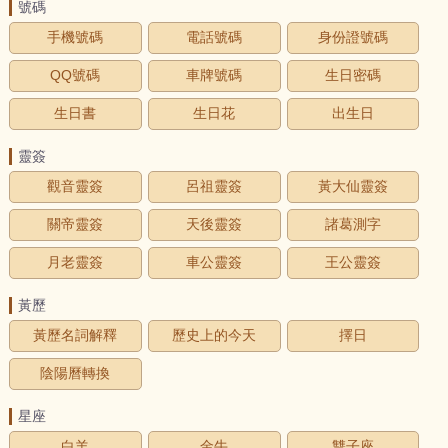
號碼
手機號碼
電話號碼
身份證號碼
QQ號碼
車牌號碼
生日密碼
生日書
生日花
出生日
靈簽
觀音靈簽
呂祖靈簽
黃大仙靈簽
關帝靈簽
天後靈簽
諸葛測字
月老靈簽
車公靈簽
王公靈簽
黃歷
黃歷名詞解釋
歷史上的今天
擇日
陰陽曆轉換
星座
白羊
金牛
雙子座