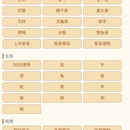
巨蟹
獅子座
處女座
天秤
天蠍座
射手
摩羯
水瓶
雙魚座
上升星座
星座專區
星座運勢
生肖
2026運勢
鼠
牛
虎
兔
龍
蛇
馬
羊
猴
雞
狗
豬
民間