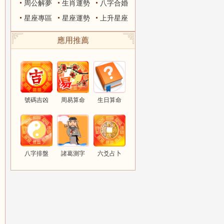
周公解夢
生肖運勢
八字合婚
星座專區
星座運勢
上升星座
應用推薦
號碼吉凶
周易算命
生日算命
八字排盤
諸葛測字
六爻占卜