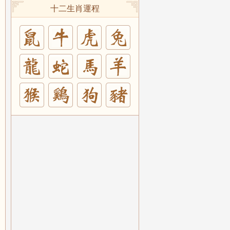
十二生肖運程
兔
羊
豬