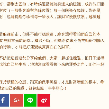
好，卻別太固執，有時候適當聽聽身邊人的建議，或許能打開
財位（一般指客廳對角線位置）放一個陶瓷存錢罐，陶瓷屬
財，也能提醒你珍惜每一筆收入，讓財富慢慢積累，越積越
著船往前走，但能不能行穩致遠，終究還得看咱們自己的本
中旬被財富光環籠罩，機遇不斷，但機遇從來不會主動砸到懶人
的行動，才能把好運變成實實在在的財富。
不妨把這份運勢分享給他們，大家一起抓住機遇，把日子過得
說說自己的生肖，池池幫你看看接下來的運勢走向，咱們一起
保持積極的心態、踏實的做事風格，才是財富增值的根本。希
屬於自己的機遇，錢包鼓鼓，事事順心！