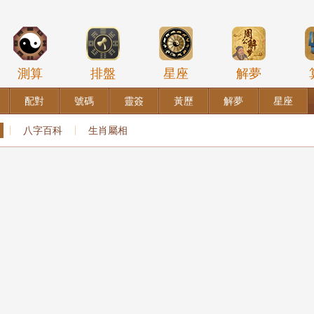
測算
排盤
星座
解夢
配對
號碼
靈簽
黃歷
解夢
星座
八字百科
生肖屬相