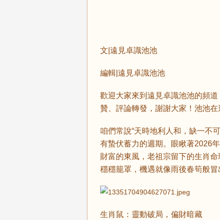
文|遠見卓識池池
編輯|遠見卓識池池
歡迎大家來到遠見卓識池池的頻道
贊、評論轉發，謝謝大家！池池在
咱們常說“天時地利人和，缺一不
有蟄伏蓄力的週期。眼瞅著2026
財富的東風，老祖宗留下的生肖命
穩穩籠罩，機遇就像雨後春筍般冒
生肖鼠：靈動破局，偏財暗藏