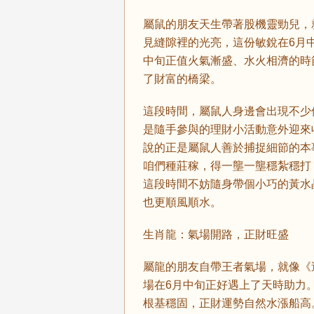
屬鼠的朋友天生帶著股機靈勁兒，
見縫隙裡的光亮，這份敏銳在6月
中旬正值火氣漸盛、水火相濟的時
了財富的橋梁。
這段時間，屬鼠人身邊會出現不少
是隨手參與的理財小活動意外迎來
說的正是屬鼠人善於捕捉細節的本
咱們種莊稼，得一壟一壟穩紮穩打
這段時間不妨隨身帶個小巧的黃水
也更順風順水。
生肖龍：氣場開路，正財旺盛
屬龍的朋友自帶王者氣場，就像《
場在6月中旬正好遇上了天時助力
根基穩固，正財運勢自然水漲船高