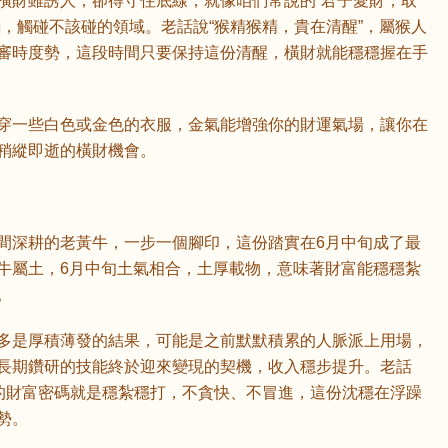
橫財雖誘人，卻得守住底線，就像咱們常說的“君子愛財，取
，觸碰不該碰的領域。老話說“猴精猴精，貴在清醒”，屬猴人
審時度勢，這段時間只要保持這份清醒，橫財就能穩穩握在手
穿一些白色或金色的衣服，金氣能增強你的財運氣場，讓你在
稍縱即逝的橫財機會。
間深耕的老黃牛，一步一個腳印，這份踏實在6月中旬成了最
牛屬土，6月中旬土氣相合，土厚載物，意味著財富能穩穩紮
。
多是厚積薄發的結果，可能是之前默默積累的人脈派上用場，
長期鑽研的技能終於迎來變現的契機，收入穩步提升。老話
大的財富密碼就是穩紮穩打，不貪快、不冒進，這份沈穩在浮躁
勢。