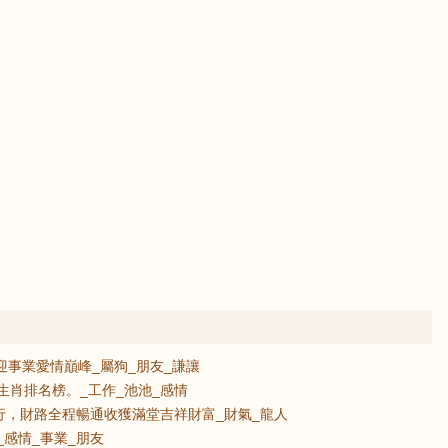
迎事業愛情巔峰_屬狗_朋友_謙讓
運生肖排名榜。_工作_池池_感情
行，財路全程暢通收獲滿堂吉祥財富_財氣_龍人
_感情_事業_朋友