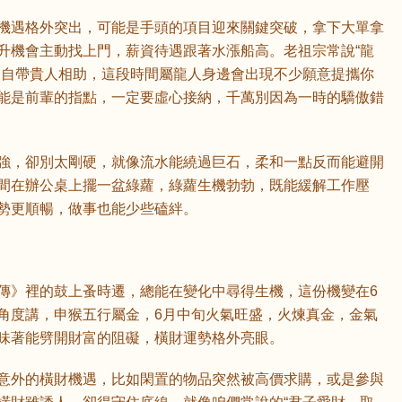
機遇格外突出，可能是手頭的項目迎來關鍵突破，拿下大單拿
升機會主動找上門，薪資待遇跟著水漲船高。老祖宗常說“龍
來自帶貴人相助，這段時間屬龍人身邊會出現不少願意提攜你
能是前輩的指點，一定要虛心接納，千萬別因為一時的驕傲錯
強，卻別太剛硬，就像流水能繞過巨石，柔和一點反而能避開
間在辦公桌上擺一盆綠蘿，綠蘿生機勃勃，既能緩解工作壓
勢更順暢，做事也能少些磕絆。
傳》裡的鼓上蚤時遷，總能在變化中尋得生機，這份機變在6
角度講，申猴五行屬金，6月中旬火氣旺盛，火煉真金，金氣
味著能劈開財富的阻礙，橫財運勢格外亮眼。
意外的橫財機遇，比如閑置的物品突然被高價求購，或是參與