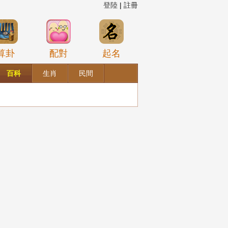
登陸
|
註冊
算卦
配對
起名
百科
生肖
民間