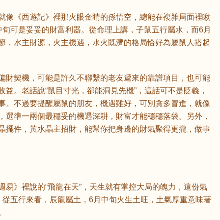
就像《西遊記》裡那火眼金睛的孫悟空，總能在複雜局面裡瞅
鼠
牛
虎
中旬可是妥妥的財富利器。從命理上講，子鼠五行屬水，而6月
節，水主財源，火主機遇，水火既濟的格局恰好為屬鼠人搭起
龍
蛇
馬
偏財契機，可能是許久不聯繫的老友遞來的靠譜項目，也可能
猴
雞
狗
收益。老話說“鼠目寸光，卻能洞見先機”，這話可不是貶義，
事。不過要提醒屬鼠的朋友，機遇雖好，可別貪多冒進，就像
，選準一兩個最穩妥的機遇深耕，財富才能穩穩落袋。另外，
晶擺件，黃水晶主招財，能幫你把身邊的財氣聚得更攏，做事
週易》裡說的“飛龍在天”，天生就有掌控大局的魄力，這份氣
。從五行來看，辰龍屬土，6月中旬火生土旺，土氣厚重意味著
。