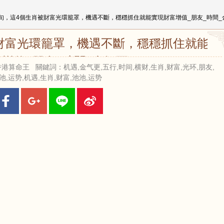
中旬，這4個生肖被財富光環籠罩，機遇不斷，穩穩抓住就能實現財富增值_朋友_時間_
被財富光環籠罩，機遇不斷，穩穩抓住就能實
增值_朋友_時間_金氣更
來源：香港算命王 關鍵詞：机遇,金气更,五行,时间,横财,生肖,财富,光环,朋友,
池,运势,机遇,生肖,财富,池池,运势