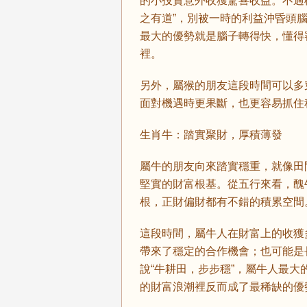
的小投資意外收獲驚喜收益。不過
之有道”，別被一時的利益沖昏頭腦
最大的優勢就是腦子轉得快，懂得
裡。
另外，屬猴的朋友這段時間可以多
面對機遇時更果斷，也更容易抓住
生肖牛：踏實聚財，厚積薄發
屬牛的朋友向來踏實穩重，就像田
堅實的財富根基。從五行來看，醜
根，正財偏財都有不錯的積累空間
這段時間，屬牛人在財富上的收獲
帶來了穩定的合作機會；也可能是
說“牛耕田，步步穩”，屬牛人最
的財富浪潮裡反而成了最稀缺的優