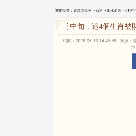
當前位置：
香港算命王
>
百科
>
風水命理
> 6月
6月中旬，這4個生肖
現財富
時間：2026-06-13 14:45:58 
池