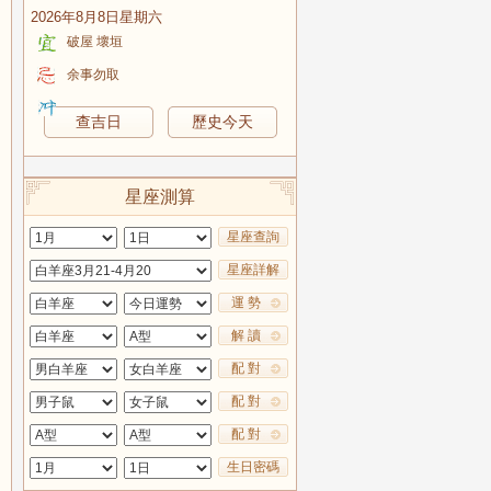
2026年8月8日星期六
破屋 壞垣
余事勿取
查吉日
歷史今天
星座測算
星座查詢
星座詳解
運 勢
解 讀
配 對
配 對
配 對
生日密碼