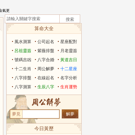
金氣更
算命大全
風水測算
公司起名
星座配對
呂祖靈簽
紫薇排盤
月老靈簽
號碼吉凶
八字合婚
黃道吉日
十二生肖
周公解夢
十二星座
八字排盤
在線起名
名字分析
八字測算
生辰八字
生肖運勢
夢見
今日黃歷