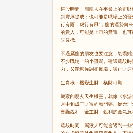
這段時間，屬龍人在事業上的正財
到豐厚提成；也可能是職場上的晉
行有雨，虎行有風”，龍的運勢向
的貴人，可能是上司的賞識，也可
失良機。
不過屬龍的朋友也要注意，氣場雖
不少職場上的小阻礙。建議這段時
力，又能幫你調和氣場，讓正財運
生肖猴：機變生財，橫財可期
屬猴的朋友天生機靈，就像《水滸
月中旬成了財富的敲門磚。從命理
更顯銳利，金主財，銳利的金氣意
這段時間，屬猴人可能會遇到一些