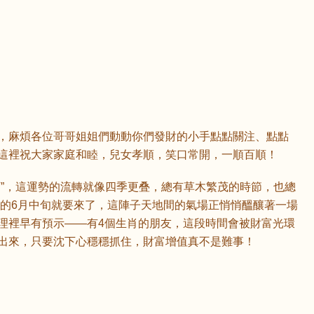
，麻煩各位哥哥姐姐們動動你們發財的小手點點關注、點點
這裡祝大家家庭和睦，兒女孝順，笑口常開，一順百順！
可”，這運勢的流轉就像四季更叠，總有草木繁茂的時節，也總
年的6月中旬就要來了，這陣子天地間的氣場正悄悄醞釀著一場
理裡早有預示——有4個生肖的朋友，這段時間會被財富光環
出來，只要沈下心穩穩抓住，財富增值真不是難事！