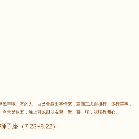
存僥幸哦。有的人，自己會惹出事情來，建議三思而後行。多行善事，
。今天是週五，晚上可以跟朋友聚一聚、聊一聊，祝聊得開心。
獅子座（7.23~8.22）