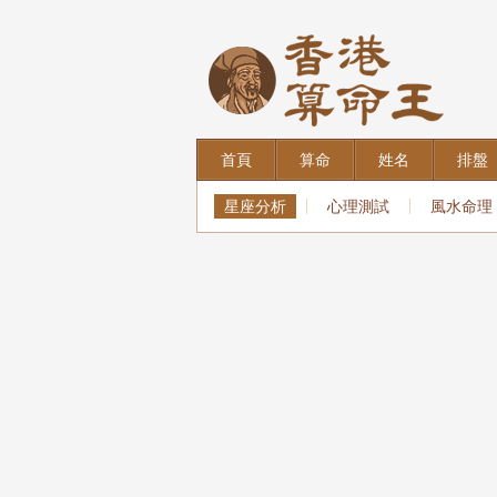
首頁
算命
姓名
排盤
星座分析
心理測試
風水命理