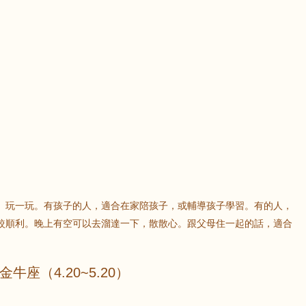
鼠
牛
虎
龍
蛇
馬
猴
雞
狗
、玩一玩。有孩子的人，適合在家陪孩子，或輔導孩子學習。有的人，
較順利。晚上有空可以去溜達一下，散散心。跟父母住一起的話，適合
金牛座（4.20~5.20）