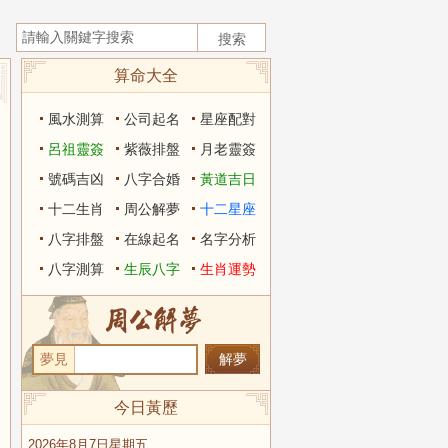
算命大全
風水測算
公司起名
星座配對
呂祖靈簽
紫薇排盤
月老靈簽
號碼吉凶
八字合婚
黃道吉日
十二生肖
周公解夢
十二星座
八字排盤
在線起名
名字分析
八字測算
生辰八字
生肖運勢
夢見
今日黃歷
2026年8月7日星期五