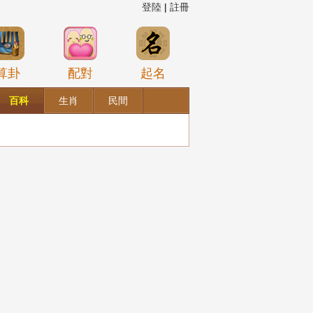
登陸
|
註冊
算卦
配對
起名
百科
生肖
民間