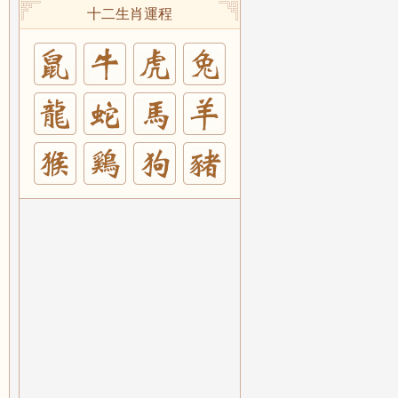
十二生肖運程
兔
羊
豬