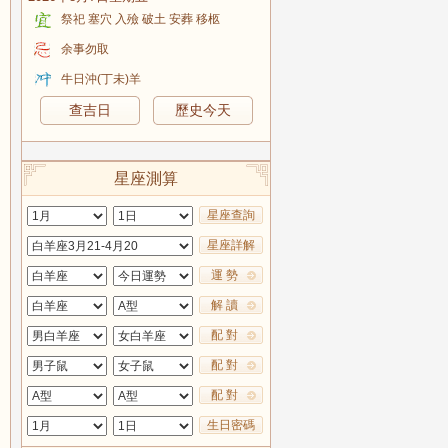
祭祀 塞穴 入殮 破土 安葬 移柩
余事勿取
牛日沖(丁未)羊
查吉日
歷史今天
星座測算
星座查詢
星座詳解
運 勢
解 讀
配 對
配 對
配 對
生日密碼