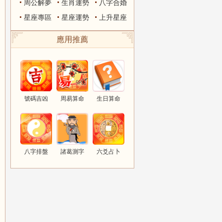
周公解夢
生肖運勢
八字合婚
星座專區
星座運勢
上升星座
應用推薦
號碼吉凶
周易算命
生日算命
八字排盤
諸葛測字
六爻占卜