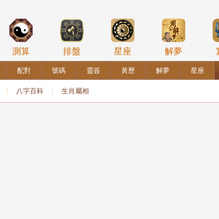
測算
排盤
星座
解夢
配對
號碼
靈簽
黃歷
解夢
星座
八字百科
生肖屬相