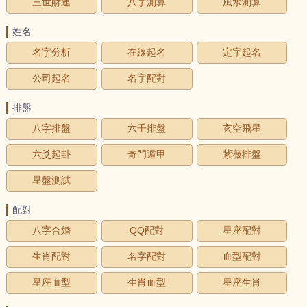
三世財運
八字測算
風水測算
姓名
名字分析
在線起名
定字起名
公司起名
名字配對
排盤
八字排盤
六壬排盤
玄空飛星
六爻起卦
奇門遁甲
紫薇排盤
星盤測試
配對
八字合婚
QQ配對
星座配對
生肖配對
名字配對
血型配對
星座血型
生肖血型
星座生肖