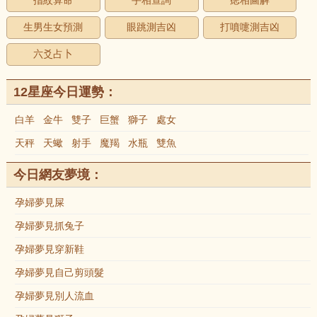
指紋算命
手相查詢
痣相圖解
生男生女預測
眼跳測吉凶
打噴嚏測吉凶
六爻占卜
12星座今日運勢：
白羊
金牛
雙子
巨蟹
獅子
處女
天秤
天蠍
射手
魔羯
水瓶
雙魚
今日網友夢境：
孕婦夢見屎
孕婦夢見抓兔子
孕婦夢見穿新鞋
孕婦夢見自己剪頭髮
孕婦夢見別人流血