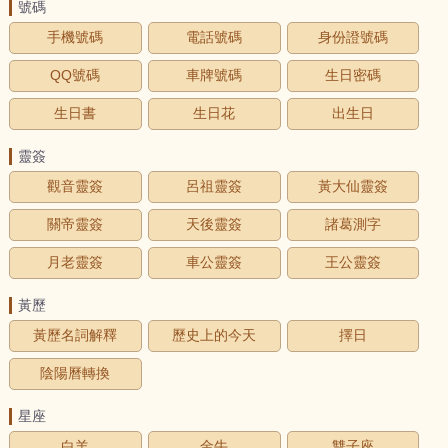
號碼
手機號碼
電話號碼
身份證號碼
QQ號碼
車牌號碼
生日密碼
生日書
生日花
出生日
靈簽
觀音靈簽
呂祖靈簽
黃大仙靈簽
關帝靈簽
天後靈簽
諸葛測字
月老靈簽
車公靈簽
王公靈簽
黃歷
黃歷名詞解釋
歷史上的今天
擇日
陰陽曆轉換
星座
白羊
金牛
雙子座