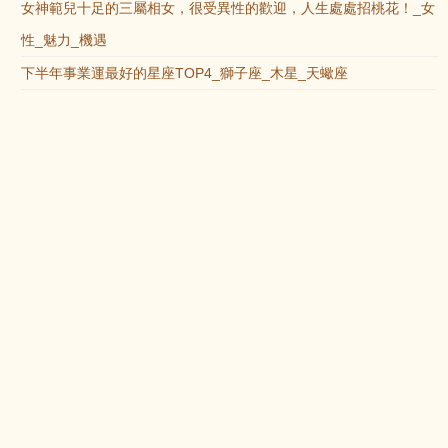
女神範兒十足的三屬相女，很受異性的歡迎，人生處處招桃花！_女
性_魅力_機遇
下半年事業運最好的星座TOP4_獅子座_木星_天蠍座