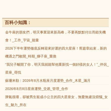
百科小知識：
金牛座的朋友們，明天事業迎來新高峰，不要再默默付出而錯失機
會！_工作_宇宙_能量
2026下半年運勢徹底反轉迎來好運的四大星座！舊篇章結束，新的
機遇之門敞開_時期_獅子座_重擔
“我兒子離開了你，明天我就能幫他重新找一個好樣的女人！”_伴侶_
星座_尋找
蘇珊米勒︱2026年8月水瓶座月度運勢_合作_木星_滿月
2026年8月8日星座運勢_交易_管理_合作
脾氣很壞，卻被男生寵成小公主的四大星座女，無憂無慮沒煩惱_女
生_魅力_所在