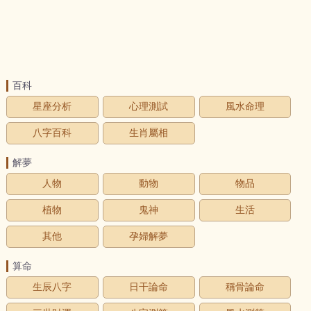
百科
星座分析
心理測試
風水命理
八字百科
生肖屬相
解夢
人物
動物
物品
植物
鬼神
生活
其他
孕婦解夢
算命
生辰八字
日干論命
稱骨論命