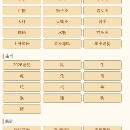
巨蟹
獅子座
處女座
天秤
天蠍座
射手
摩羯
水瓶
雙魚座
上升星座
星座專區
星座運勢
生肖
2026運勢
鼠
牛
虎
兔
龍
蛇
馬
羊
猴
雞
狗
豬
民間