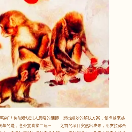
鼠
牛
虎
龍
蛇
馬
猴
雞
狗
金萬兩"！你能發現別人忽略的細節，想出絕妙的解決方案，領導越來越
羨慕的是，意外驚喜接二連三——之前的項目突然出成果，朋友拉你合