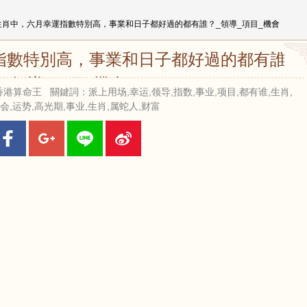
個生肖中，六月幸運指數特別高，事業和日子都好過的都有誰？_領導_項目_機會
運指數特別高，事業和日子都好過的都有誰？
_領導_項目_機會
 來源：香港算命王 關鍵詞：派上用场,幸运,领导,指数,事业,项目,都有谁,生肖,
会,运势,高光期,事业,生肖,属蛇人,财富