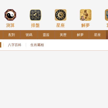
測算
排盤
星座
解夢
配對
號碼
靈簽
黃歷
解夢
星座
八字百科
生肖屬相