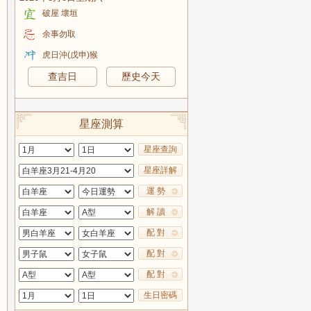
破屋 壞垣
余事勿取
虎日沖(戊申)猴
查吉日
歷史今天
星座測算
星座查詢
星座詳解
運 勢
解 讀
配 對
配 對
配 對
生日密碼