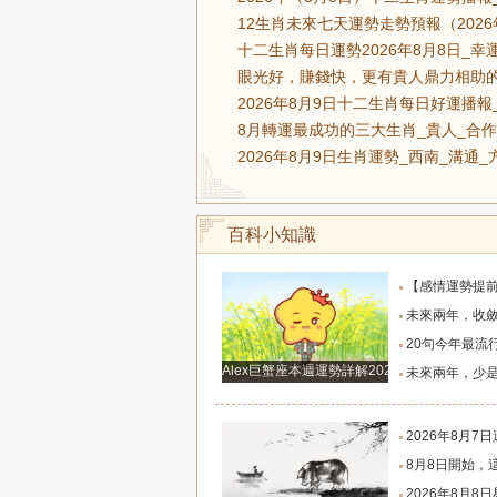
12生肖未來七天運勢走勢預報（2026年
十二生肖每日運勢2026年8月8日_幸
眼光好，賺錢快，更有貴人鼎力相助的
2026年8月9日十二生肖每日好運播報
8月轉運最成功的三大生肖_貴人_合作
2026年8月9日生肖運勢_西南_溝通_
百科小知識
【感情運勢提前知】0808-0814感情運勢：在自己的能力和現實
未來兩年，收斂鋒芒求財、家境慢慢變好的四大
20句今年最流行的心情語錄，句句正能量，
Alex巨蟹座本週運勢詳解2024.12.23-12.29
未來兩年，少是非多搞錢、財富悄悄暴漲的四大
2026年8月7日週五農歷六月廿五好運生
8月8日開始，這四個生肖財運穩步上行，財路
2026年8月8日星座運