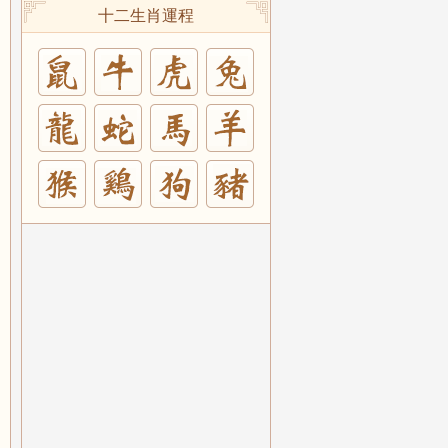
十二生肖運程
兔
羊
豬