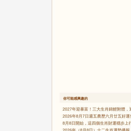
你可能感興趣的
2027年迎暴富！三大生肖錦鯉附體，
2026年8月7日週五農歷六月廿五好
8月8日開始，這四個生肖財運穩步上
2026年（8月8日）十二生肖運勢播報