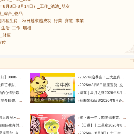
8月8日-8月14日）_工作_池池_朋友
運_綜合_物品
四種生肖，秋日越來越成功_行業_賽道_事業
_生活_工作_屬相
_財運
方位
目標有差距時，越是要克己隱忍_內心_藍姐_狀態
2027年迎暴富！三大生肖錦鯉附體，迎事業愛情巔峰_屬狗_朋友_謙讓
星座！富貴纏身_合作_機會_獅子座
2026年8月8日星座運勢_交易_管理_合作
說到心坎上了_夢想_繁星點點_人生
週運｜星月之謎2026年8月8日-8月14日十二星座一週展望_日全食_火星_人生
靜電魚金牛座星運詳解【週運2024年12月9日-12月15日】
星座！衣食無憂_防範_全是坑_財運
蘇珊米勒日運2026年8月8-9日十二星座週末運勢_土星_宮位_內心
肖排名榜。_工作_池池_感情
接下來一年，悶聲搞事業、家底越來越厚的四大星座！財源滾滾_機會_計劃_百萬財富
全程暢通收獲滿堂吉祥財富_財氣_龍人
【日運】十二星座2026年8月8日運勢播報_方面_感情_工作時
勢_交易_管理_合作
2026年（8月8日）十二生肖運勢播報_感情_事業_朋友