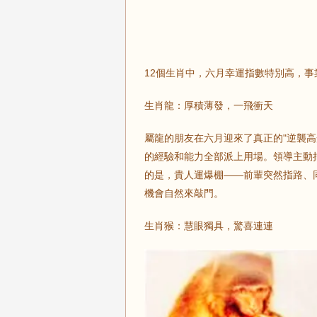
12個生肖中，六月幸運指數特別高，
生肖龍：厚積薄發，一飛衝天
屬龍的朋友在六月迎來了真正的"逆襲
的經驗和能力全部派上用場。領導主動
的是，貴人運爆棚——前輩突然指路、
機會自然來敲門。
生肖猴：慧眼獨具，驚喜連連