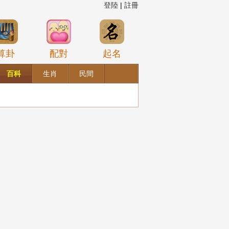
登陸
|
註冊
算卦
配對
起名
百科
生肖
民間