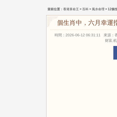
當前位置：
香港算命王
>
百科
>
風水命理
> 12
12個生肖中，六月幸
時間：2026-06-12 06:31:11
财富,机