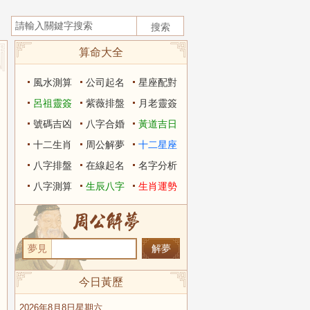
算命大全
風水測算
公司起名
星座配對
呂祖靈簽
紫薇排盤
月老靈簽
號碼吉凶
八字合婚
黃道吉日
十二生肖
周公解夢
十二星座
八字排盤
在線起名
名字分析
八字測算
生辰八字
生肖運勢
夢見
今日黃歷
2026年8月8日星期六