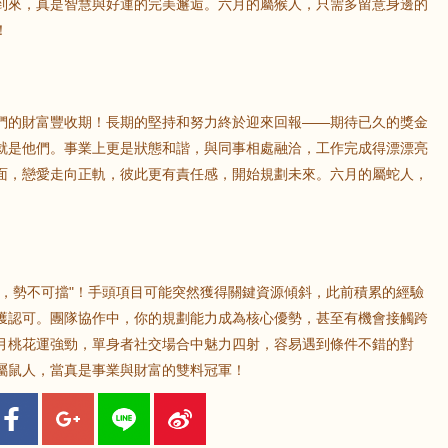
到來，真是智慧與好運的完美邂逅。六月的屬猴人，只需多留意身邊的
！
們的財富豐收期！長期的堅持和努力終於迎來回報——期待已久的獎金
就是他們。事業上更是狀態和諧，與同事相處融洽，工作完成得漂漂亮
面，戀愛走向正軌，彼此更有責任感，開始規劃未來。六月的屬蛇人，
。
勢，勢不可擋"！手頭項目可能突然獲得關鍵資源傾斜，此前積累的經驗
獲認可。團隊協作中，你的規劃能力成為核心優勢，甚至有機會接觸跨
月桃花運強勁，單身者社交場合中魅力四射，容易遇到條件不錯的對
屬鼠人，當真是事業與財富的雙料冠軍！