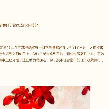
事業和日子都好過的都有誰？
高光期"！上半年或許總覺得一身本事無處施展，但到了六月，之前積累
把大項目交到你手上，做好了獎金拿到手軟，職位也跟著往上升。更妙
同事主動分擔，這些助力疊加在一起，想不旺都難！記住：穩紮穩打，