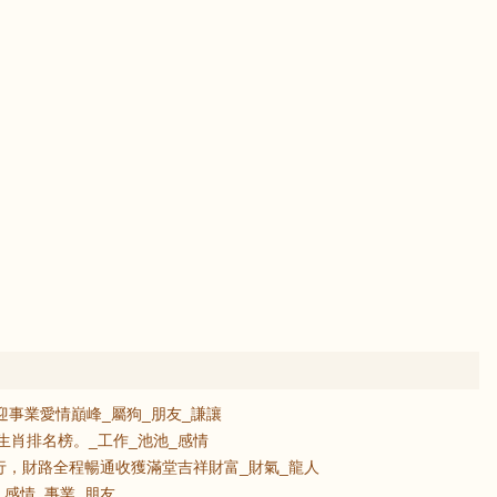
迎事業愛情巔峰_屬狗_朋友_謙讓
運生肖排名榜。_工作_池池_感情
行，財路全程暢通收獲滿堂吉祥財富_財氣_龍人
_感情_事業_朋友