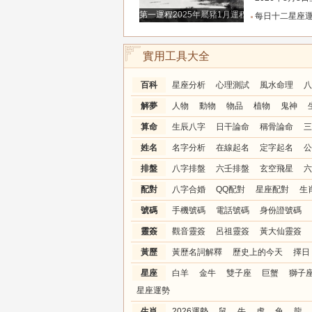
第一運程2025年屬豬1月運程解析
每日十二星座運程分析2026.
實用工具大全
百科
星座分析
心理測試
風水命理
八
解夢
人物
動物
物品
植物
鬼神
算命
生辰八字
日干論命
稱骨論命
三
姓名
名字分析
在線起名
定字起名
公
排盤
八字排盤
六壬排盤
玄空飛星
六
配對
八字合婚
QQ配對
星座配對
生
號碼
手機號碼
電話號碼
身份證號碼
靈簽
觀音靈簽
呂祖靈簽
黃大仙靈簽
黃歷
黃歷名詞解釋
歷史上的今天
擇日
星座
白羊
金牛
雙子座
巨蟹
獅子
星座運勢
生肖
2026運勢
鼠
牛
虎
兔
龍