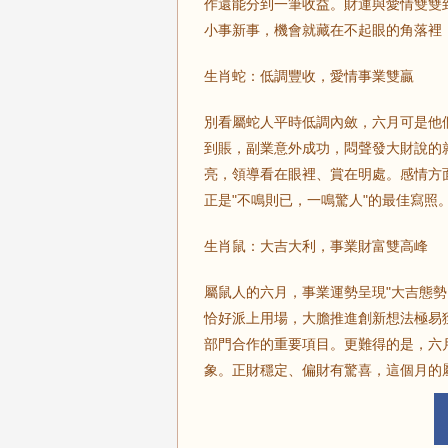
作還能分到一筆收益。財運與愛情雙雙
小事新事，機會就藏在不起眼的角落裡
生肖蛇：低調豐收，愛情事業雙贏
別看屬蛇人平時低調內斂，六月可是他
到賬，副業意外成功，悶聲發大財說的
亮，領導看在眼裡、賞在明處。感情方
正是"不鳴則已，一鳴驚人"的最佳寫照
生肖鼠：大吉大利，事業財富雙高峰
屬鼠人的六月，事業運勢呈現"大吉態
恰好派上用場，大膽推進創新想法極易
部門合作的重要項目。更難得的是，六
象。正財穩定、偏財有驚喜，這個月的