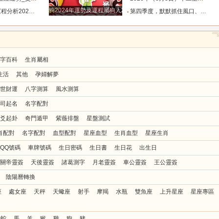
狗2024年運勢及運程屬狗人2024運勢好嗎
8.8_靈感_成長_事情
第四季度，默默抓住風口、收入節節走高的四大星座！越攢越富_機會_能量_直覺
字百科
生肖屬相
生活
其他
孕婦解夢
世財運
八字測算
風水測算
司起名
名字配對
爻起卦
奇門遁甲
紫薇排盤
星盤測試
肖配對
名字配對
血型配對
星座血型
生肖血型
星座生肖
QQ號碼
車牌號碼
生日密碼
生日書
生日花
出生日
關帝靈簽
天後靈簽
諸葛測字
月老靈簽
車公靈簽
王公靈簽
陰陽曆轉換
座
處女座
天秤
天蠍座
射手
摩羯
水瓶
雙魚座
上升星座
星座專區
蛇
馬
羊
猴
雞
狗
豬