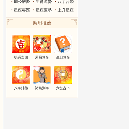
周公解夢
生肖運勢
八字合婚
星座專區
星座運勢
上升星座
應用推薦
號碼吉凶
周易算命
生日算命
八字排盤
諸葛測字
六爻占卜