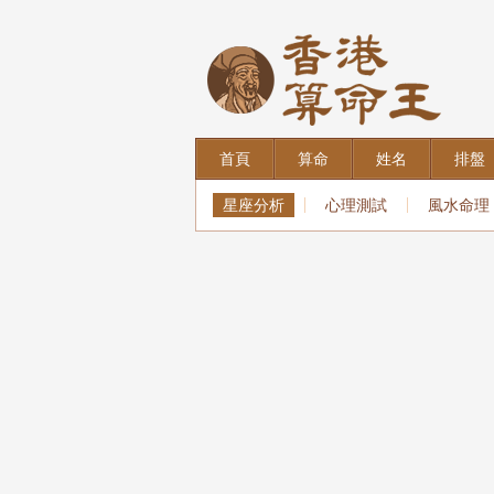
首頁
算命
姓名
排盤
星座分析
心理測試
風水命理