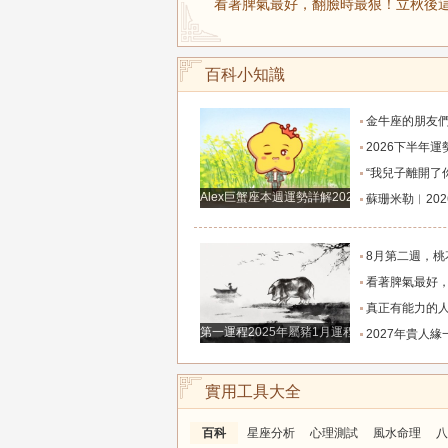
看著脾氣最好，翻臉時最狠！立秋後這
百科小知識
金牛座的朋友們，明天事業迎來新高峰，不要再默
2026下半年運勢徹底反轉迎來好運的四大星座！舊篇章結束
“我兒子離開了你，明天我就能幫他重新找一個好
Alex巨蟹座本週運勢詳解2024.12.23-12.29
蘇珊米勒︱2026年8月水瓶座月
8月第二週，桃花主動靠近，遇到值得認識的人
看著脾氣最好，翻臉時最狠！立秋後這三大星座撕掉偽裝
真正有能力的人往往是這三個星座，既能獨立完成
第一運程2025年屬豬1月運程解析
2027年貴人緣一路拉滿的三大生肖！處處有人幫扶，
實用工具大全
百科
星座分析
心理測試
風水命理
八