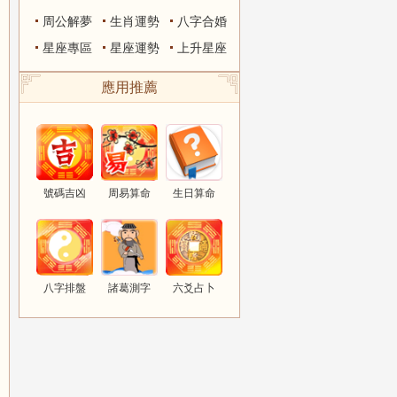
周公解夢
生肖運勢
八字合婚
星座專區
星座運勢
上升星座
應用推薦
號碼吉凶
周易算命
生日算命
八字排盤
諸葛測字
六爻占卜