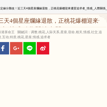
已定緣分難改！近三天4個星座爛緣退散，正桃花爆棚迎來優質追求者_情感_人際關係
三天4個星座爛緣退散，正桃花爆棚迎來優
者_情感_人際關係_相關
 來源：香港算命王 關鍵詞：调整,桃花,人际关系,星座,宿命,相关,情感,社交,追
,互动,特质,桃花,星座,情感,追求者