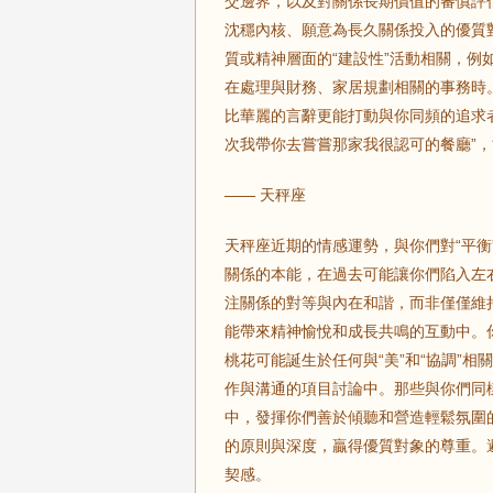
交邊界，以及對關係長期價值的審慎評
沈穩內核、願意為長久關係投入的優質
質或精神層面的“建設性”活動相關，
在處理與財務、家居規劃相關的事務時
比華麗的言辭更能打動與你同頻的追求
次我帶你去嘗嘗那家我很認可的餐廳”
—— 天秤座
天秤座近期的情感運勢，與你們對“平衡
關係的本能，在過去可能讓你們陷入左
注關係的對等與內在和諧，而非僅僅維
能帶來精神愉悅和成長共鳴的互動中。
桃花可能誕生於任何與“美”和“協調”
作與溝通的項目討論中。那些與你們同
中，發揮你們善於傾聽和營造輕鬆氛圍
的原則與深度，贏得優質對象的尊重。
契感。