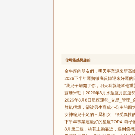
你可能感興趣的
金牛座的朋友們，明天事業迎來新高峰
2026下半年運勢徹底反轉迎來好運
“我兒子離開了你，明天我就能幫他重
蘇珊米勒︱2026年8月水瓶座月度運勢
2026年8月8日星座運勢_交易_管理_
脾氣很壞，卻被男生寵成小公主的四大
女神範兒十足的三屬相女，很受異性的
下半年事業運最好的星座TOP4_獅子
8月第二週，桃花主動靠近，遇到值得