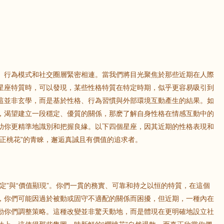
、行為模式和社交圈層緊密相連。當我們將目光聚焦於那些近期在人際
星座特質時，可以發現，某些性格特質在特定時期，似乎更容易吸引到
這並非玄學，而是基於性格、行為習慣與外部環境互動產生的結果。如
，渴望建立一段穩定、優質的關係，那麽了解自身性格在情感互動中的
助你更精準地識別和把握良緣。以下四個星座，因其近期的性格表現和
正桃花”的青睞，邂逅真誠且有價值的追求者。
定”與“價值顯現”。你們一貫的務實、可靠和持之以恒的特質，在這個
，你們可能因過於被動或固守不適配的關係而困擾，但近期，一種內在
動你們調整策略。這種改變並非驚天動地，而是體現在更明確地設立社