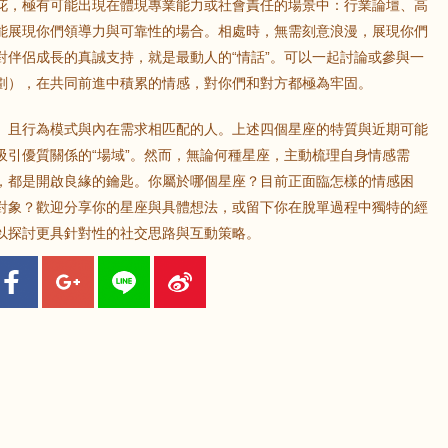
花，極有可能出現在體現專業能力或社會責任的場景中：行業論壇、高
能展現你們領導力與可靠性的場合。相處時，無需刻意浪漫，展現你們
對伴侶成長的真誠支持，就是最動人的“情話”。可以一起討論或參與一
劃），在共同前進中積累的情感，對你們和對方都極為牢固。
、且行為模式與內在需求相匹配的人。上述四個星座的特質與近期可能
吸引優質關係的“場域”。然而，無論何種星座，主動梳理自身情感需
，都是開啟良緣的鑰匙。你屬於哪個星座？目前正面臨怎樣的情感困
對象？歡迎分享你的星座與具體想法，或留下你在脫單過程中獨特的經
以探討更具針對性的社交思路與互動策略。