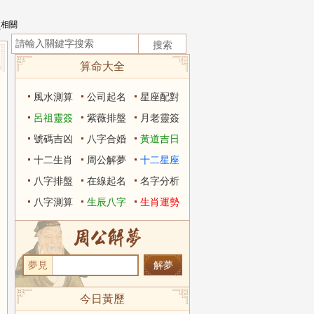
_相關
算命大全
風水測算
公司起名
星座配對
呂祖靈簽
紫薇排盤
月老靈簽
號碼吉凶
八字合婚
黃道吉日
十二生肖
周公解夢
十二星座
八字排盤
在線起名
名字分析
八字測算
生辰八字
生肖運勢
夢見
今日黃歷