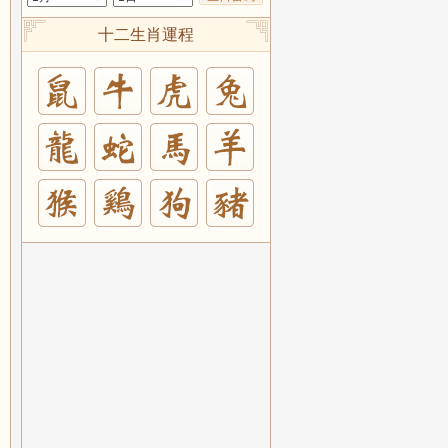
十二生肖運程
兔
羊
豬