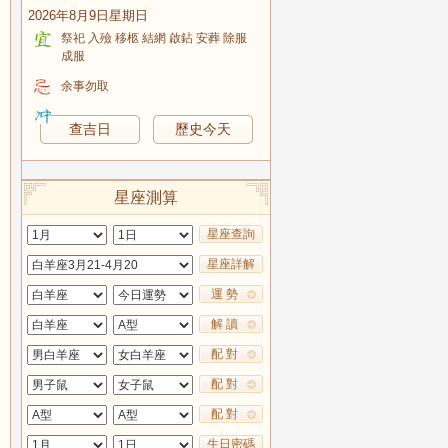
2026年8月9日星期日
祭祀 入殮 移柩 結網 啟鉆 安葬 除服
成服
余事勿取
查吉日
歷史今天
星座測算
星座查詢
星座詳解
運 勢
解 讀
配 對
配 對
配 對
生日密碼