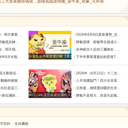
三大星座撕掉偽裝，誰碰底線誰倒黴_金牛座_星象_天秤座
默付出而錯失機會！_工作_宇宙_能量
2026年8月8日星座運勢_交易_管理_合作
，新的機遇之門敞開_時期_獅子座_重擔
脾氣很壞，卻被男生寵成小公主的四大星座女，無憂無慮沒煩惱_女生_魅力_所在
樣的女人！”_伴侶_星座_尋找
女神範兒十足的三屬相女，很受異性的歡迎，人生處處招桃花！_女性_魅力_機遇
靜電魚金牛座星運詳解【週運2024年12月9日-12月15日】
度運勢_合作_木星_滿月
下半年事業運最好的星座TOP4_獅子座_木星_天蠍座
的三個星座_雙子座_東西_地方
2026年（8月12日）十二生肖最棒運勢播報_龍的_財富_方面
，誰碰底線誰倒黴_金牛座_星象_天秤座
八月鴻運臨門！四大生肖喜事紮堆來襲，下半年一路順風順水到底_避雷_要點_合作
也懂得借助團隊_水瓶_協作_一個人
立秋後，感情運回暖的生肖TOP3_單身_放平_申金
狗2024年運勢及運程屬狗人2024運勢好嗎
全年順風順水少坎坷_合作_人脈_事業
脾氣不是很大，但是生起氣來很難哄的五大星座女_女性_情緒_給予
字百科
生肖屬相