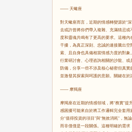
—— 天蠍座
對天蠍座而言，近期的情感轉變源於“深
去或許曾將你們帶入複雜、充滿猜忌或
度和靈魂共鳴有了更高的要求。這種內
干擾，為真正深刻、忠誠的連接騰出空
索、且自身也具備相當情感力度的對象
行業研討會、心理咨詢相關的沙龍、或
防備，分享一些不涉及核心秘密但真實
並激發其探索與呵護的意願。關鍵在於
—— 摩羯座
摩羯座在近期的情感領域，將“務實”
感困擾可能來自於將工作邏輯完全套用
分“值得投資的項目”與“無效消耗”，
而非僅僅是一段關係。這種明確的需求