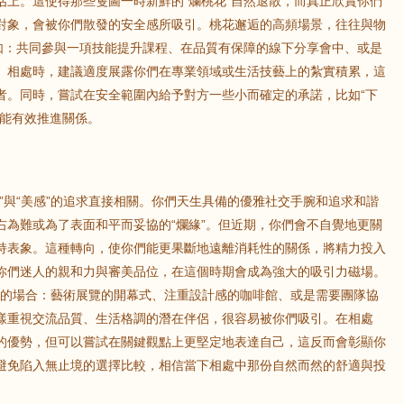
估上。這使得那些隻圖一時新鮮的“爛桃花”自然退散，而真正欣賞你們
對象，會被你們散發的安全感所吸引。桃花邂逅的高頻場景，往往與物
例如：共同參與一項技能提升課程、在品質有保障的線下分享會中、或是
鼠
牛
虎
。相處時，建議適度展露你們在專業領域或生活技藝上的紮實積累，這
者。同時，嘗試在安全範圍內給予對方一些小而確定的承諾，比如“下
，能有效推進關係。
龍
蛇
馬
猴
雞
狗
”與“美感”的追求直接相關。你們天生具備的優雅社交手腕和追求和諧
右為難或為了表面和平而妥協的“爛緣”。但近期，你們會不自覺地更關
持表象。這種轉向，使你們能更果斷地遠離消耗性的關係，將精力投入
你們迷人的親和力與審美品位，在這個時期會成為強大的吸引力磁場。
相關的場合：藝術展覽的開幕式、注重設計感的咖啡館、或是需要團隊協
樣重視交流品質、生活格調的潛在伴侶，很容易被你們吸引。在相處
的優勢，但可以嘗試在關鍵觀點上更堅定地表達自己，這反而會彰顯你
避免陷入無止境的選擇比較，相信當下相處中那份自然而然的舒適與投