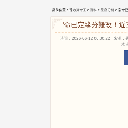
當前位置：
香港算命王
>
百科
>
星座分析
> 宿命
宿命已定緣分難改！近
質追求
時間：2026-06-12 06:30:22
求者