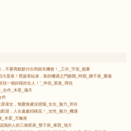
，不要再默默付出而錯失機會！_工作_宇宙_能量
的四大星座！舊篇章結束，新的機遇之門敞開_時期_獅子座_重擔
新找一個好樣的女人！”_伴侶_星座_尋找
_合作_木星_滿月
合作
星座女，無憂無慮沒煩惱_女生_魅力_所在
歡迎，人生處處招桃花！_女性_魅力_機遇
座_木星_天蠍座
認識的人的三個星座_雙子座_東西_地方