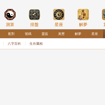
測算
排盤
星座
解夢
配對
號碼
靈簽
黃歷
解夢
星座
八字百科
生肖屬相