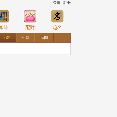
登陸
|
註冊
算卦
配對
起名
百科
生肖
民間