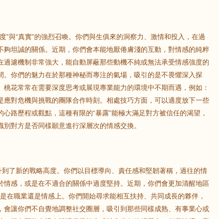
度”與“真實”的強烈召喚。你們與生俱來的洞察力、激情和投入，在過
不夠坦誠的關係。近期，你們會本能地厭倦膚淺的互動，對情感的純粹
在過濾機制非常強大，能自動屏蔽那些動機不純或無法承受情感強度的
間。你們的魅力在於那種神秘而專注的氣場，吸引的是不畏懼深入探
。桃花常常在需要深度思考或展現專業能力的環境中不期而遇，例如：
是應對危機與挑戰的團隊合作時刻。相處技巧方面，可以適度放下一些
的心路歷程或觀點，這種有限的“暴露”能極大滿足對方被信任的渴望，
識別對方是否同樣願意進行深層次的情感交換。
提升到了新的戰略高度。你們以目標導向、責任感和堅韌著稱，過往的情
於情感，或是在不適合的關係中過度堅持。近期，你們會更加清醒地區
無論是在職業還是情感上。你們開始尋求能相互扶持、共同成長的夥伴，
，會讓你們不自覺地調整社交圈層，吸引到那些同樣成熟、有事業心或