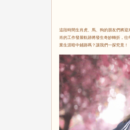
這段時間生肖虎、馬、狗的朋友們將迎
肖的工作發展軌跡將發生奇妙轉折，往
業生涯暗中鋪路嗎？讓我們一探究竟！