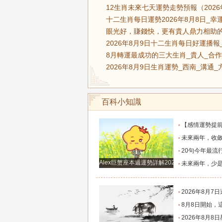
12生肖未來七天運勢走勢預報（2026年
十二生肖每日運勢2026年8月8日_幸
眼光好，賺錢快，更有貴人鼎力相助的
2026年8月9日十二生肖每日好運播報
8月轉運最成功的三大生肖_貴人_合作
2026年8月9日生肖運勢_西南_溝通_
百科小知識
【感情運勢提前知】0808-0814感情運勢：在自己的能力和現實
未來兩年，收斂鋒芒求財、家境慢慢變好的四大
20句今年最流行的心情語錄，句句正能量，
Alex巨蟹座本週運勢詳解2024.12.23-12.29
未來兩年，少是非多搞錢、財富悄悄暴漲的四大
2026年8月7日週五農歷六月廿五好運生
8月8日開始，這四個生肖財運穩步上行，財路
2026年8月8日星座運