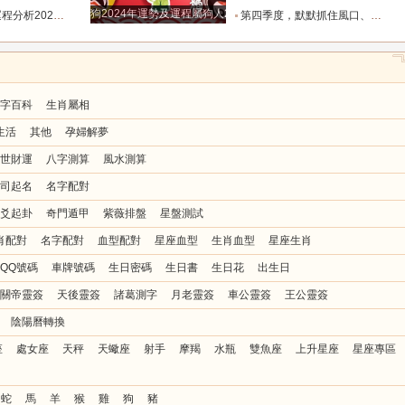
狗2024年運勢及運程屬狗人2024運勢好嗎
8.8_靈感_成長_事情
第四季度，默默抓住風口、收入節節走高的四大星座！越攢越富_機會_能量_直覺
字百科
生肖屬相
生活
其他
孕婦解夢
世財運
八字測算
風水測算
司起名
名字配對
爻起卦
奇門遁甲
紫薇排盤
星盤測試
肖配對
名字配對
血型配對
星座血型
生肖血型
星座生肖
QQ號碼
車牌號碼
生日密碼
生日書
生日花
出生日
關帝靈簽
天後靈簽
諸葛測字
月老靈簽
車公靈簽
王公靈簽
陰陽曆轉換
座
處女座
天秤
天蠍座
射手
摩羯
水瓶
雙魚座
上升星座
星座專區
蛇
馬
羊
猴
雞
狗
豬