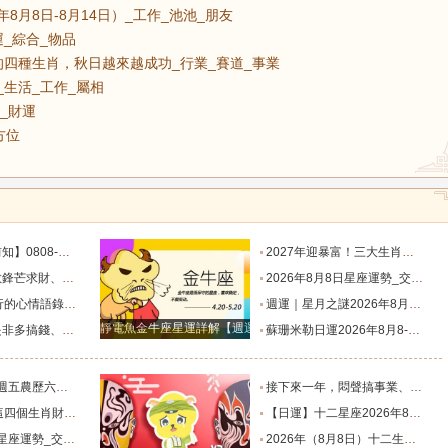
8月8日-8月14日）_工作_池池_朋友
運_綜合_物品
四種生肖，秋日越來越成功_行業_賽道_事業
_生活_工作_屬相
_財運
方位
目標有差距時，越是要克己隱忍_內心_藍姐_狀態
2027年迎暴富！三大生肖錦鯉附體，迎事業愛情巔峰_屬狗_朋友_謙讓
星座！富貴纏身_合作_機會_獅子座
2026年8月8日星座運勢_交易_管理_合作
說到心坎上了_夢想_繁星點點_人生
週運｜星月之謎2026年8月8日-8月14日十二星座一週展望_日全食_火星_人生
靜電魚金牛座星運詳解【週運2024年12月9日-12月15日】
星座！衣食無憂_防範_全是坑_財運
蘇珊米勒日運2026年8月8-9日十二星座週末運勢_土星_宮位_內心
肖排名榜。_工作_池池_感情
接下來一年，悶聲搞事業、家底越來越厚的四大星座！財源滾滾_機會_計劃_百萬財富
全程暢通收獲滿堂吉祥財富_財氣_龍人
【日運】十二星座2026年8月8日運勢播報_方面_感情_工作時
勢_交易_管理_合作
2026年（8月8日）十二生肖運勢播報_感情_事業_朋友