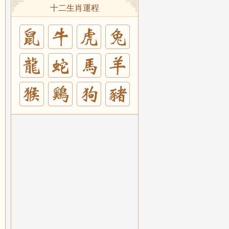
十二生肖運程
兔
羊
豬