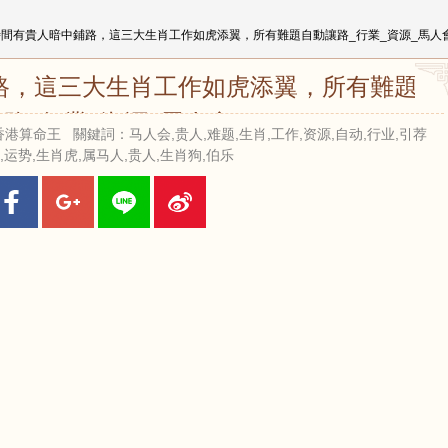
時間有貴人暗中鋪路，這三大生肖工作如虎添翼，所有難題自動讓路_行業_資源_馬人
路，這三大生肖工作如虎添翼，所有難題自
路_行業_資源_馬人會
 來源：香港算命王 關鍵詞：马人会,贵人,难题,生肖,工作,资源,自动,行业,引荐
,运势,生肖虎,属马人,贵人,生肖狗,伯乐