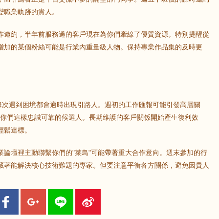
變職業軌跡的貴人。
作邀約，半年前服務過的客戶現在為你們牽線了優質資源。特別提醒從
增加的某個粉絲可能是行業內重量級人物。保持專業作品集的及時更
，每次遇到困境都會適時出現引路人。週初的工作匯報可能引發高層關
像你們這樣忠誠可靠的候選人。長期維護的客戶關係開始產生復利效
輕鬆達標。
業論壇裡主動聯繫你們的"菜鳥"可能帶著重大合作意向。週末參加的行
藏著能解決核心技術難題的專家。但要注意平衡各方關係，避免因貴人