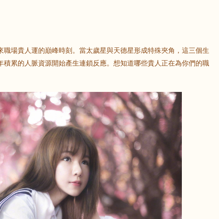
來職場貴人運的巔峰時刻。當太歲星與天德星形成特殊夾角，這三個生
年積累的人脈資源開始產生連鎖反應。想知道哪些貴人正在為你們的職