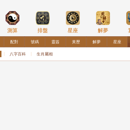
測算
排盤
星座
解夢
配對
號碼
靈簽
黃歷
解夢
星座
八字百科
生肖屬相