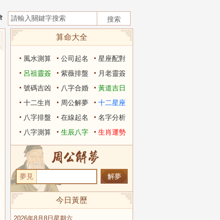
會
算命大全
風水測算
公司起名
星座配對
呂祖靈簽
紫薇排盤
月老靈簽
號碼吉凶
八字合婚
黃道吉日
十二生肖
周公解夢
十二星座
八字排盤
在線起名
名字分析
八字測算
生辰八字
生肖運勢
夢見
今日黃歷
2026年8月8日星期六