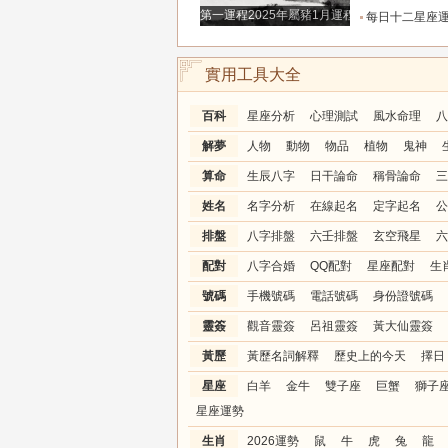
第一運程2025年屬豬1月運程解析
每日十二星座運程分析2026.
實用工具大全
百科
星座分析
心理測試
風水命理
八
解夢
人物
動物
物品
植物
鬼神
算命
生辰八字
日干論命
稱骨論命
三
姓名
名字分析
在線起名
定字起名
公
排盤
八字排盤
六壬排盤
玄空飛星
六
配對
八字合婚
QQ配對
星座配對
生
號碼
手機號碼
電話號碼
身份證號碼
靈簽
觀音靈簽
呂祖靈簽
黃大仙靈簽
黃歷
黃歷名詞解釋
歷史上的今天
擇日
星座
白羊
金牛
雙子座
巨蟹
獅子
星座運勢
生肖
2026運勢
鼠
牛
虎
兔
龍