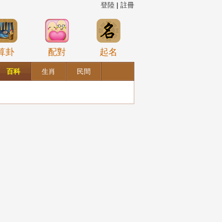
登陸
|
註冊
算卦
配對
起名
百科
生肖
民間