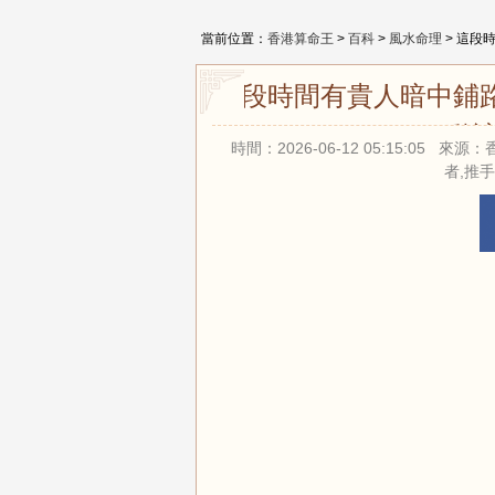
當前位置：
香港算命王
>
百科
>
風水命理
> 這段
這段時間有貴人暗中鋪
動讓
時間：2026-06-12 05:15:05
者,推手