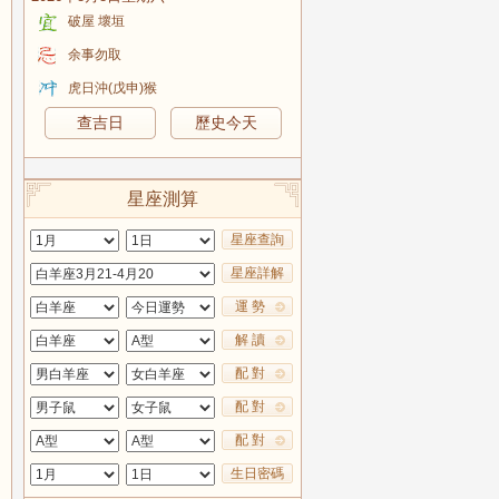
破屋 壞垣
余事勿取
虎日沖(戊申)猴
查吉日
歷史今天
星座測算
星座查詢
星座詳解
運 勢
解 讀
配 對
配 對
配 對
生日密碼