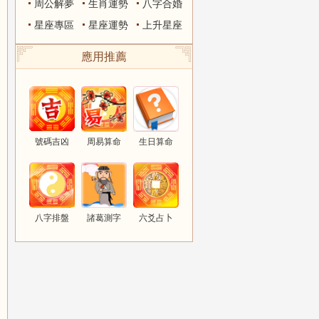
周公解夢
生肖運勢
八字合婚
星座專區
星座運勢
上升星座
應用推薦
號碼吉凶
周易算命
生日算命
八字排盤
諸葛測字
六爻占卜