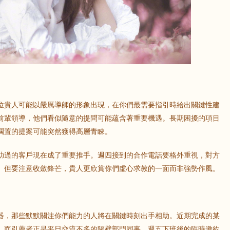
鼠
牛
虎
龍
蛇
馬
猴
雞
狗
位貴人可能以嚴厲導師的形象出現，在你們最需要指引時給出關鍵性建
前輩領導，他們看似隨意的提問可能蘊含著重要機遇。長期困擾的項目
擱置的提案可能突然獲得高層青睞。
助過的客戶現在成了重要推手。週四接到的合作電話要格外重視，對方
。但要注意收斂鋒芒，貴人更欣賞你們虛心求教的一面而非強勢作風。
器，那些默默關注你們能力的人將在關鍵時刻出手相助。近期完成的某
，而引薦者正是平日交流不多的隔壁部門同事。週五下班後的臨時邀約