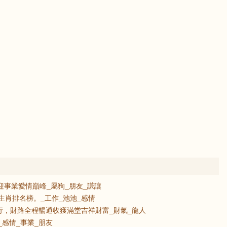
迎事業愛情巔峰_屬狗_朋友_謙讓
運生肖排名榜。_工作_池池_感情
行，財路全程暢通收獲滿堂吉祥財富_財氣_龍人
_感情_事業_朋友