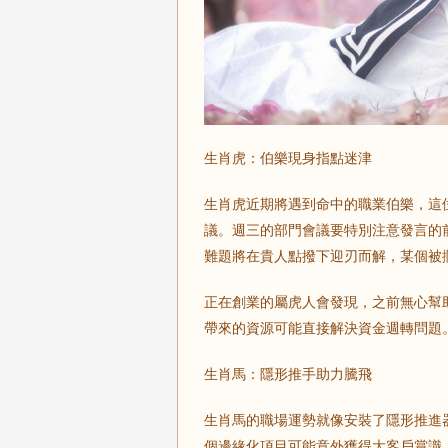
生肖虎：伯樂現身指點迷津
生肖虎近期將遇到命中的職業伯樂，這
議。週三的部門會議要特別注意發言的
難題將在貴人點撥下迎刃而解，某個被
正在創業的屬虎人會發現，之前無心幫
帶來的資源可能直接解決資金週轉問題
生肖馬：隱形推手助力騰飛
生肖馬的職場運勢就像安裝了隱形推進
個邊緣化項目可能意外獲得大客戶賞識