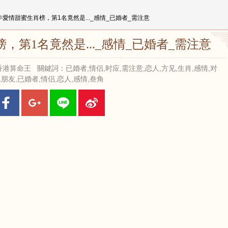
26年愛情甜蜜生肖榜，第1名竟然是..._感情_已婚者_需注意
榜，第1名竟然是..._感情_已婚者_需注意
 來源：香港算命王 關鍵詞：已婚者,情侣,时应,需注意,恋人,方见,生肖,感情,对
,朋友,已婚者,情侣,恋人,感情,叁角