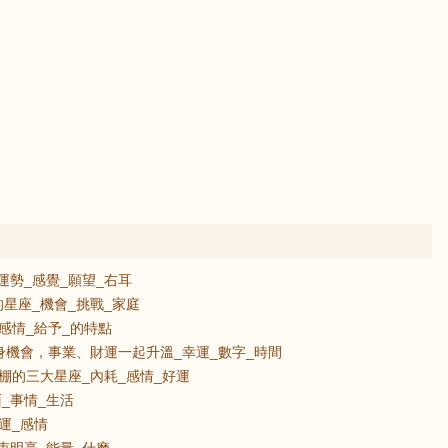
運勢_感覺_願望_右耳
星座_機會_挑戰_家庭
感情_給予_的特點
身機會，事業、財運一起升溫_幸運_數字_時間
棚的三大星座_內耗_感情_好運
面_事情_生活
財運_感情