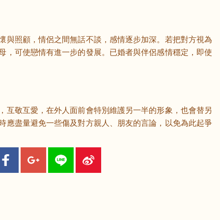
鼠
牛
虎
懷與照顧，情侶之間無話不談，感情逐步加深。若把對方視為
母，可使戀情有進一步的發展。已婚者與伴侶感情穩定，即使
龍
蛇
馬
猴
雞
狗
，互敬互愛，在外人面前會特別維護另一半的形象，也會替另
時應盡量避免一些傷及對方親人、朋友的言論，以免為此起爭