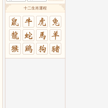
十二生肖運程
兔
羊
豬