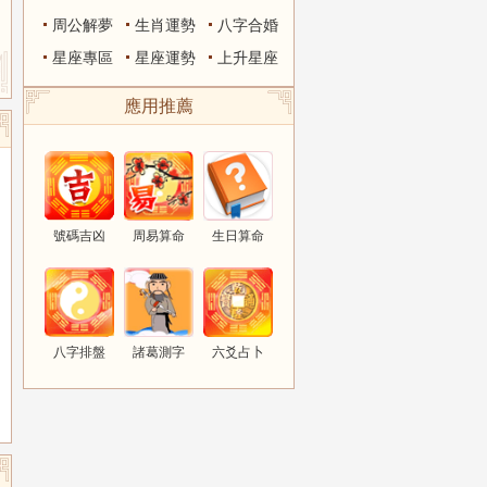
周公解夢
生肖運勢
八字合婚
星座專區
星座運勢
上升星座
應用推薦
號碼吉凶
周易算命
生日算命
八字排盤
諸葛測字
六爻占卜