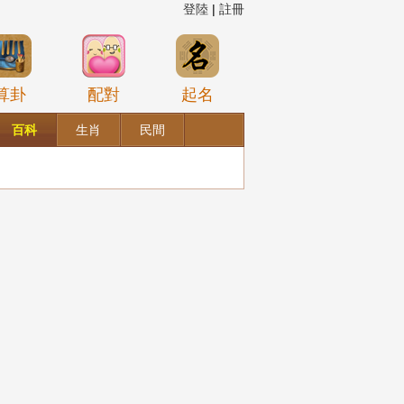
登陸
|
註冊
算卦
配對
起名
百科
生肖
民間