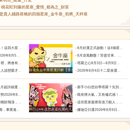
束明亮_能量_什麽
桃花旺到爆的星座_愛情_都為之_財富
是貴人鋪路搭橋的四個星座_金牛座_初將_天秤座
運轉折點_星象_相位_機會
8月好運正式啟動！這4個星座迎來翻身機會，事業、財運一起升溫_幸運_數字_時間
星座運勢_感覺_願望_右耳
8月逆風翻盤！苦盡甘來、運勢徹底爆棚的三大星座_內耗_感情_好運
臨的星座_機會_挑戰_家庭
塔羅之心8月3日—8月9日週運勢_方面_事情_生活
靜電魚金牛座星運詳解【週運2024年12月9日-12月15日】
來！_感情_給予_的特點
2026年8月4日十二星座運勢_事業_財運_感情
析！_束明亮_能量_什麽
新手小白想自學塔羅？先別急著買牌，這份書單和真心話請收好_職業_客人_門店
月4日_幸運_綜合_物品
既有煙火氣，又有儀式感！這三個生肖，最擅長把日子過成詩！_生活_習慣_屬雞
旺到爆的星座_愛情_都為之_財富
這些星座最擅長借刀殺人，背後使絆子從不手軟_雙子座_能在_心思
狗2024年運勢及運程屬狗人2024運勢好嗎
橋的四個星座_金牛座_初將_天秤座
娜迪亞日運2026年8月6日週四每日星座運勢_數字_相關_情緒