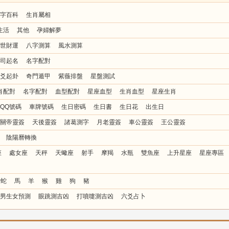
字百科
生肖屬相
生活
其他
孕婦解夢
世財運
八字測算
風水測算
司起名
名字配對
爻起卦
奇門遁甲
紫薇排盤
星盤測試
肖配對
名字配對
血型配對
星座血型
生肖血型
星座生肖
QQ號碼
車牌號碼
生日密碼
生日書
生日花
出生日
關帝靈簽
天後靈簽
諸葛測字
月老靈簽
車公靈簽
王公靈簽
陰陽曆轉換
座
處女座
天秤
天蠍座
射手
摩羯
水瓶
雙魚座
上升星座
星座專區
蛇
馬
羊
猴
雞
狗
豬
男生女預測
眼跳測吉凶
打噴嚏測吉凶
六爻占卜