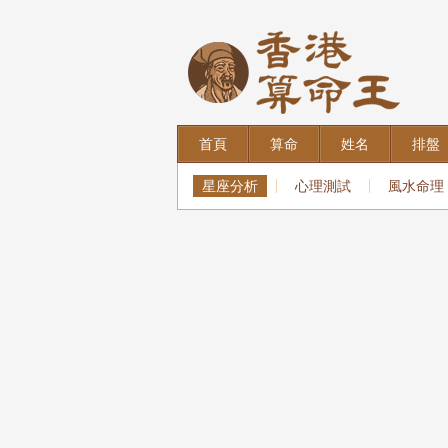
首頁
算命
姓名
排盤
星座分析
心理測試
風水命理