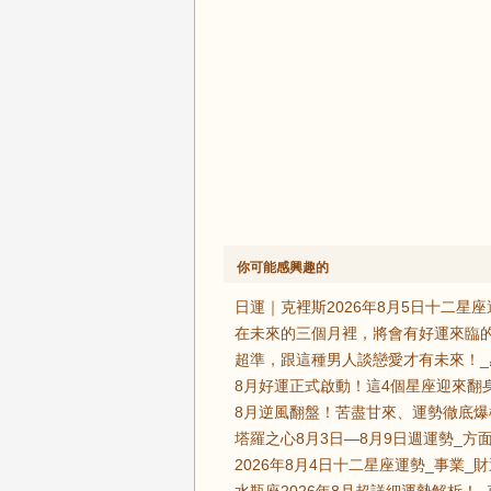
你可能感興趣的
日運｜克裡斯2026年8月5日十二星座
在未來的三個月裡，將會有好運來臨的
超準，跟這種男人談戀愛才有未來！_
8月好運正式啟動！這4個星座迎來翻
8月逆風翻盤！苦盡甘來、運勢徹底爆
塔羅之心8月3日—8月9日週運勢_方
2026年8月4日十二星座運勢_事業_