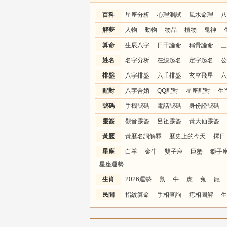
百科
星座分析
心理測試
風水命理
八
解夢
人物
動物
物品
植物
鬼神
算命
生辰八字
日干論命
稱骨論命
三
姓名
名字分析
在線起名
定字起名
公
排盤
八字排盤
六壬排盤
玄空飛星
六
配對
八字合婚
QQ配對
星座配對
生
號碼
手機號碼
電話號碼
身份證號碼
靈簽
觀音靈簽
呂祖靈簽
黃大仙靈簽
黃歷
黃歷名詞解釋
歷史上的今天
擇日
星座
白羊
金牛
雙子座
巨蟹
獅子
星座運勢
生肖
2026運勢
鼠
牛
虎
兔
龍
民間
指紋算命
手相查詢
痣相圖解
生