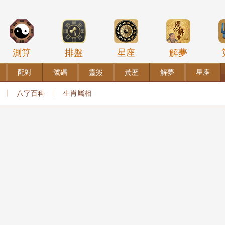
測算
排盤
星座
解夢
配對
號碼
靈簽
黃歷
解夢
星座
八字百科
生肖屬相