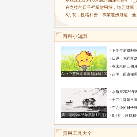
水瓶座2026年8月超詳細運勢解析！_
在之後的日子裡橫財飛漲，賺足財庫，
8月初，性格和善，事業進步飛速，全
百科小知識
下半年逆風翻盤！這四大星座將迎來命
日運｜克裡斯2026年8月5日十二
在未來的三個月裡，將會有好運來
Alex巨蟹座本週運勢詳解2024.12.23-12.29
超準，跟這種男人談戀愛才有未
水瓶座2026年8月超詳細運勢解
十二生肖每日運勢2026年8
在之後的日子裡橫財飛漲，賺足財庫，桃花
第一運程2025年屬豬1月運程解析
8月初，性格和善，事業進步飛速，全是貴人鋪路搭
實用工具大全