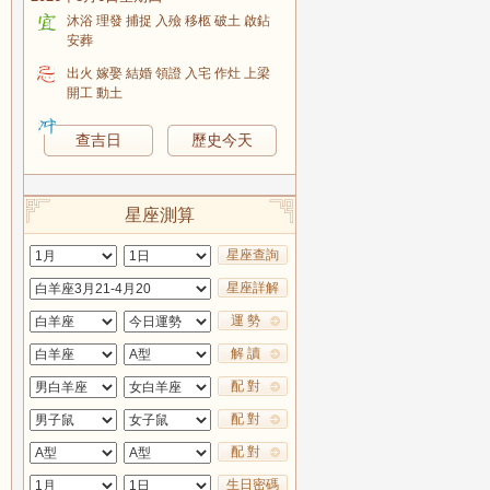
沐浴 理發 捕捉 入殮 移柩 破土 啟鉆
安葬
出火 嫁娶 結婚 領證 入宅 作灶 上梁
開工 動土
查吉日
歷史今天
星座測算
星座查詢
星座詳解
運 勢
解 讀
配 對
配 對
配 對
生日密碼