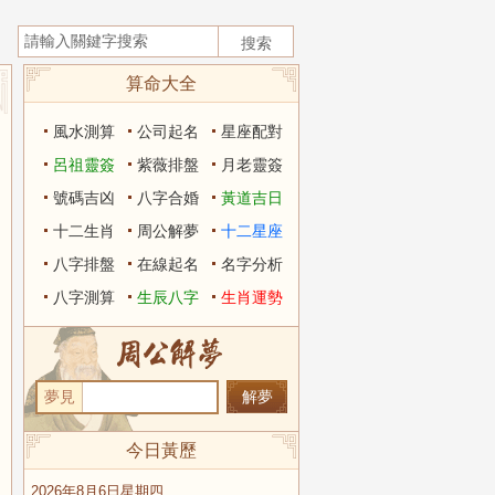
算命大全
風水測算
公司起名
星座配對
呂祖靈簽
紫薇排盤
月老靈簽
號碼吉凶
八字合婚
黃道吉日
十二生肖
周公解夢
十二星座
八字排盤
在線起名
名字分析
八字測算
生辰八字
生肖運勢
夢見
今日黃歷
2026年8月6日星期四