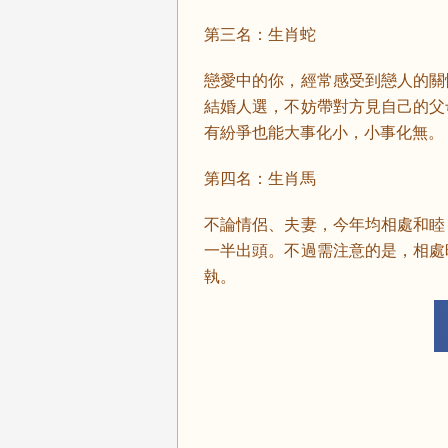
第三名：生肖蛇
戀愛中的你，經常感受到戀人的關
結婚人選，不妨帶對方見自己的父
有紛爭也能大事化小，小事化無。
第四名：生肖馬
不論情侶、夫妻，今年均相處和睦
一半出頭。不過需注意的是，相處
執。