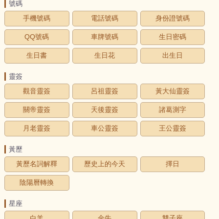
號碼
手機號碼
電話號碼
身份證號碼
QQ號碼
車牌號碼
生日密碼
生日書
生日花
出生日
靈簽
觀音靈簽
呂祖靈簽
黃大仙靈簽
關帝靈簽
天後靈簽
諸葛測字
月老靈簽
車公靈簽
王公靈簽
黃歷
黃歷名詞解釋
歷史上的今天
擇日
陰陽曆轉換
星座
白羊
金牛
雙子座