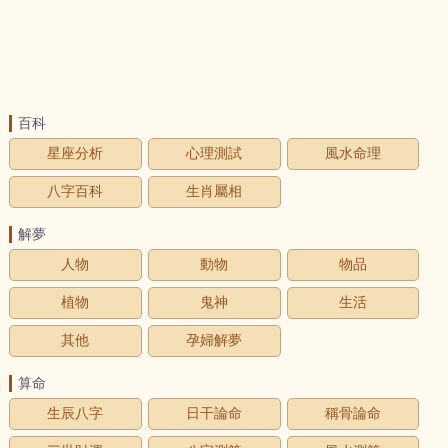
百科
星座分析
心理測試
風水命理
八字百科
生肖屬相
解夢
人物
動物
物品
植物
鬼神
生活
其他
孕婦解夢
算命
生辰八字
日干論命
稱骨論命