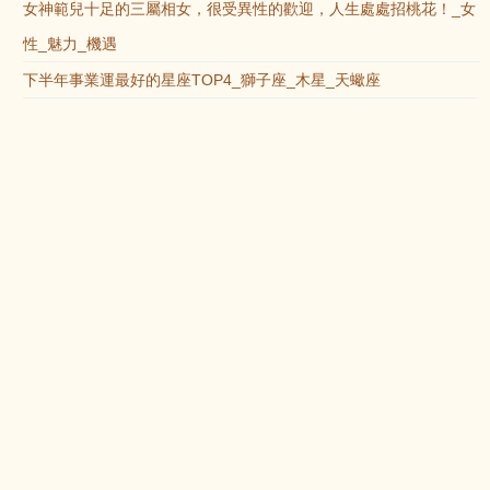
女神範兒十足的三屬相女，很受異性的歡迎，人生處處招桃花！_女
性_魅力_機遇
下半年事業運最好的星座TOP4_獅子座_木星_天蠍座