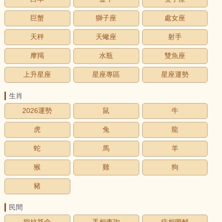
巨蟹
獅子座
處女座
天秤
天蠍座
射手
摩羯
水瓶
雙魚座
上升星座
星座專區
星座運勢
生肖
2026運勢
鼠
牛
虎
兔
龍
蛇
馬
羊
猴
雞
狗
豬
民間