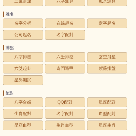
三世財運
八字測算
風水測算
姓名
名字分析
在線起名
定字起名
公司起名
名字配對
排盤
八字排盤
六壬排盤
玄空飛星
六爻起卦
奇門遁甲
紫薇排盤
星盤測試
配對
八字合婚
QQ配對
星座配對
生肖配對
名字配對
血型配對
星座血型
生肖血型
星座生肖