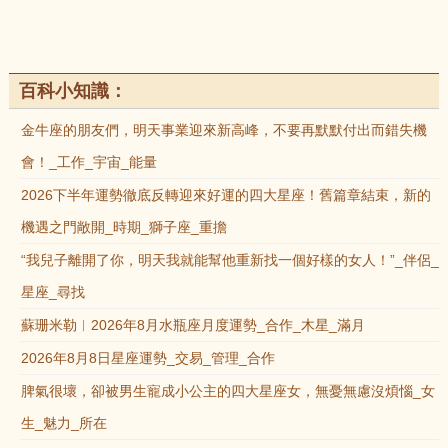
百科小知識：
金牛座的朋友們，明天事業迎來新高峰，不要再默默付出而錯失機
會！_工作_宇宙_能量
2026下半年運勢徹底反轉迎來好運的四大星座！舊篇章結束，新的
機遇之門敞開_時期_獅子座_重擔
“我兒子離開了你，明天我就能幫他重新找一個好樣的女人！”_伴侶_
星座_尋找
蘇珊米勒︱2026年8月水瓶座月度運勢_合作_木星_滿月
2026年8月8日星座運勢_交易_管理_合作
脾氣很壞，卻被男生寵成小公主的四大星座女，無憂無慮沒煩惱_女
生_魅力_所在