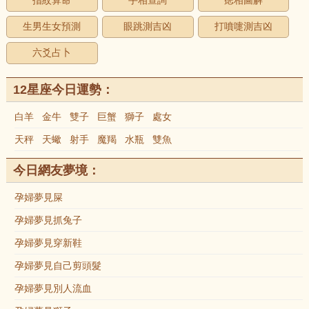
指紋算命
手相查詢
痣相圖解
生男生女預測
眼跳測吉凶
打噴嚏測吉凶
六爻占卜
12星座今日運勢：
白羊
金牛
雙子
巨蟹
獅子
處女
天秤
天蠍
射手
魔羯
水瓶
雙魚
今日網友夢境：
孕婦夢見屎
孕婦夢見抓兔子
孕婦夢見穿新鞋
孕婦夢見自己剪頭髮
孕婦夢見別人流血