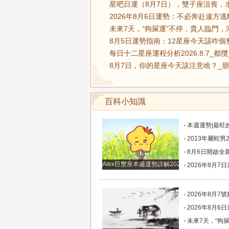
星吧日運（8月7日），雙子座沮喪，
2026年8月6日運勢：不必奔赴遠
未來7天，“狗屎運”不停，貴人臨門，
8月5日運勢指南：12星座今天該咋個
每日十二星座運程分析2026.8.7_都
8月7日，你的星座今天該注意啥？_朋
百科小知識
本週運勢|最旺的三大星座8.3-
2013年屬蛇男2026年感情運如何2013年屬
8月6日開啟全新財富運程，這幾大生肖財星強力護佑，
Alex巨蟹座本週運勢詳解2024.12.23-12.29
2026年8月7日運勢：心事懸在半空最是疲憊，今天迷霧散去，所有
2026年8月7號好運生肖排名
2026年8月6日運勢：不必奔赴遠方逃離平庸，今日十二星座，用一場微小
未來7天，“狗屎運”不停，貴人臨門，鴻運高照