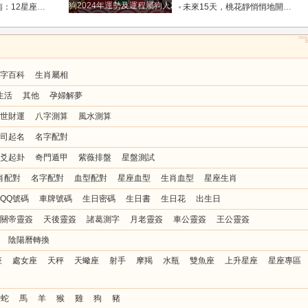
狗2024年運勢及運程屬狗人2024運勢好嗎
個整？_朋友_水瓶_處女
未來15天，桃花靜悄悄地開，與真愛只有一步之遙的4大星座_伴侶_愛情_雙子座
字百科
生肖屬相
生活
其他
孕婦解夢
世財運
八字測算
風水測算
司起名
名字配對
爻起卦
奇門遁甲
紫薇排盤
星盤測試
肖配對
名字配對
血型配對
星座血型
生肖血型
星座生肖
QQ號碼
車牌號碼
生日密碼
生日書
生日花
出生日
關帝靈簽
天後靈簽
諸葛測字
月老靈簽
車公靈簽
王公靈簽
陰陽曆轉換
座
處女座
天秤
天蠍座
射手
摩羯
水瓶
雙魚座
上升星座
星座專區
蛇
馬
羊
猴
雞
狗
豬