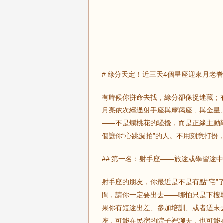
# 緣分天定！近三天4個星座迎來月老
有時候你拼命去找，緣分卻像捉迷藏；有
月亮依次經過射手座與摩羯座，與金星
——不是爛桃花的騷擾，而是正緣主動
個讓你“心跳漏拍”的人。不用刻意打
## 第一名：射手座——旅途或學習途
射手座的朋友，你最近是不是有點“宅”
間，請你一定要出去——哪怕只是下樓
果你有短途出差、參加培訓、或者週末
座，可能在民宿的院子裡聊天，也可能