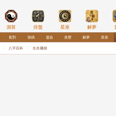
測算
排盤
星座
解夢
配對
號碼
靈簽
黃歷
解夢
星座
八字百科
生肖屬相