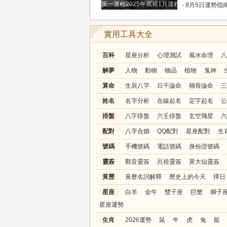
第一運程2025年屬豬1月運程解析
8月5日運勢指南：12星座今天該咋
實用工具大全
百科
星座分析
心理測試
風水命理
八
解夢
人物
動物
物品
植物
鬼神
算命
生辰八字
日干論命
稱骨論命
三
姓名
名字分析
在線起名
定字起名
公
排盤
八字排盤
六壬排盤
玄空飛星
六
配對
八字合婚
QQ配對
星座配對
生
號碼
手機號碼
電話號碼
身份證號碼
靈簽
觀音靈簽
呂祖靈簽
黃大仙靈簽
黃歷
黃歷名詞解釋
歷史上的今天
擇日
星座
白羊
金牛
雙子座
巨蟹
獅子
星座運勢
生肖
2026運勢
鼠
牛
虎
兔
龍