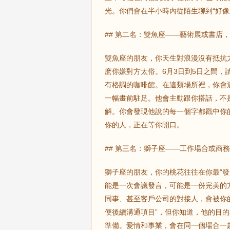
光。你們會在半小時內從陌生聊到“好
## 第二名：雙魚座——藝術展或書店
雙魚座的朋友，你天生對浪漫沒有抵抗
麽你嫌對方太俗。6月3日到5日之間，
有格調的咖啡館。在這類場所裡，你會
一幅畫前駐足。他會主動跟你搭話，不
解。你會發現他說的每一個字都戳中你
你的人，正在等你開口。
## 第三名：獅子座——工作場合或商
獅子座的朋友，你的桃花往往在你最“發
能是一次會議發言，可能是一份完美的
同事、甚至客戶公司的對接人，會被你
便後續溝通項目”，但你知道，他的目
準備。愛情和事業，會在同一個場合一