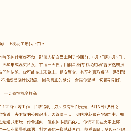
眷顧，正桃花主動找上門來
時候你什麽都不做，那個人卻自己走到了你面前。6月3日到6月5日，
、火星形成溫柔角度。在這三天裡，四個星座的“桃花磁場”會突然增強
敲門的信號。你可能在上班路上、朋友聚會、甚至外賣取餐時，遇到那
扮，不用絞盡腦汁找話題，因為真正的緣分，會讓你覺得一切都剛剛好。
中，一見鐘情概率極高
了？可能忙著工作、忙著追劇，好久沒有出門走走。6月3日到5日之
取快遞、去附近的公園散步。因為這三天，你的桃花藏在“移動”中。如
去週邊城市玩，你會遇到一個跟你“同類”的人。你們可能在火車上鄰
在一個小眾景點偶遇。對方跟你一樣熱愛自由、熱愛冒險，笑起來很陽