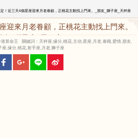
天定！近三天4個星座迎來月老眷顧，正桃花主動找上門來。_朋友_獅子座_天秤座
星座迎來月老眷顧，正桃花主動找上門來。_
朋友_獅子座_天秤座
來源：香港算命王 關鍵詞：天秤座,缘分,桃花,主动,星座,月老,眷顾,爱情,朋友,
子座,缘分,桃花,射手座,月老,狮子座