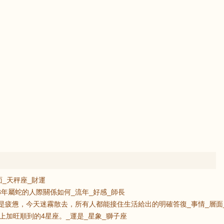
方面_天秤座_財運
013年屬蛇的人際關係如何_流年_好感_師長
空最是疲憊，今天迷霧散去，所有人都能接住生活給出的明確答復_事情_層面
上加旺順到的4星座。_運是_星象_獅子座