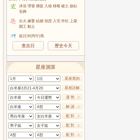
沐浴 理發 捕捉 入殮 移柩 破土 啟鉆
安葬
出火 嫁娶 結婚 領證 入宅 作灶 上梁
開工 動土
鼠日沖(丙午)馬
查吉日
歷史今天
星座測算
星座查詢
星座詳解
運 勢
解 讀
配 對
配 對
配 對