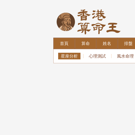
首頁
算命
姓名
排盤
星座分析
心理測試
風水命理