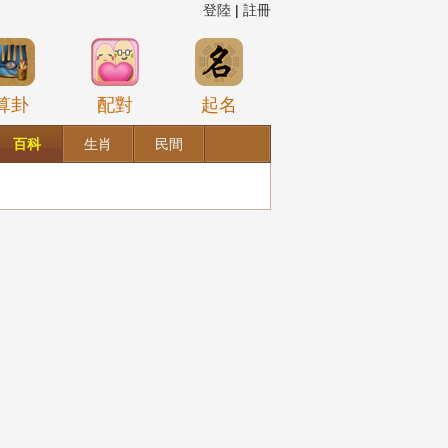
登陸
|
註冊
算卦
配對
起名
百科
生肖
民間