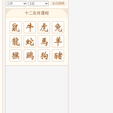
生日密碼
十二生肖運程
兔
羊
豬