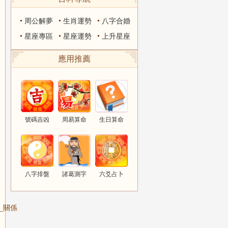
周公解夢
生肖運勢
八字合婚
星座專區
星座運勢
上升星座
應用推薦
號碼吉凶
周易算命
生日算命
八字排盤
諸葛測字
六爻占卜
_關係