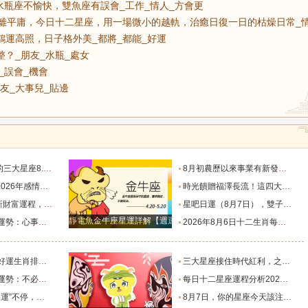
水瓶座不愉快，雙魚座有誤會_工作_情人_方會更
方逃離平庸，今日十二星座，用一場微小的越軌，治癒日復一日的枯燥日常_情
鴻運高照，日子格外美_都將_都能_好運
整？_朋友_水瓶_處女
攬_誤會_機會
友_大事兒_貼邊
8.9_方面_天秤座_財運
8月初農歷以來事業有新發展，日子旺上加旺順到的4星座。_運是_星象_獅子座
蛇的人際關係如何_流年_好感_師長
時光饋贈福澤長流！這四大生肖身邊總有好事綿延不息_好運_肖羊_生活
財源廣進富貴登門萬事順心_時間_朋友_機會
星吧日運（8月7日），雙子座沮喪，水瓶座不愉快，雙魚座有誤會_工作_情人_方會更
靜電魚金牛座星運詳解【週運2024年12月9日-12月15日】
人都能接住生活給出的明確答復_事情_層面_關係
2026年8月6日十二生肖每日好運播報_工作_抓住機會_屬相
榜。_財運_感情_飾品
三大星座接住時代紅利，之前吃虧隱忍，全部轉化為晚年財富_行業_合作_人情
的越軌，治癒日復一日的枯燥日常_情緒_層面_小變化
每日十二星座運程分析2026.8.7_都攬_誤會_機會
，日子格外美_都將_都能_好運
8月7日，你的星座今天該注意啥？_朋友_大事兒_貼邊