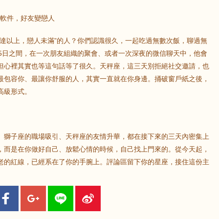
交軟件，好友變戀人
友達以上，戀人未滿”的人？你們認識很久，一起吃過無數次飯，聊過無
到5日之間，在一次朋友組織的聚會、或者一次深夜的微信聊天中，他會
但心裡其實也等這句話等了很久。天秤座，這三天別拒絕社交邀請，也
最包容你、最讓你舒服的人，其實一直就在你身邊。捅破窗戶紙之後，
高級形式。
、獅子座的職場吸引、天秤座的友情升華，都在接下來的三天內密集上
，而是在你做好自己、放鬆心情的時候，自己找上門來的。從今天起，
老的紅線，已經系在了你的手腕上。評論區留下你的星座，接住這份主