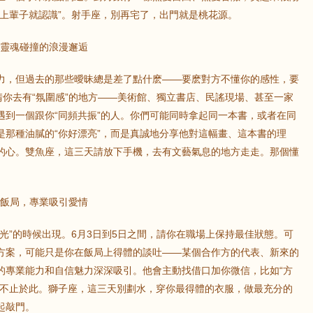
像上輩子就認識”。射手座，別再宅了，出門就是桃花源。
，靈魂碰撞的浪漫邂逅
鼠
牛
虎
力，但過去的那些曖昧總是差了點什麽——要麽對方不懂你的感性，要
請你去有“氛圍感”的地方——美術館、獨立書店、民謠現場、甚至一家
龍
蛇
馬
遇到一個跟你“同頻共振”的人。你們可能同時拿起同一本書，或者在同
是那種油膩的“你好漂亮”，而是真誠地分享他對這幅畫、這本書的理
猴
雞
狗
的心。雙魚座，這三天請放下手機，去有文藝氣息的地方走走。那個懂
務飯局，專業吸引愛情
光”的時候出現。6月3日到5日之間，請你在職場上保持最佳狀態。可
方案，可能只是你在飯局上得體的談吐——某個合作方的代表、新來的
的專業能力和自信魅力深深吸引。他會主動找借口加你微信，比如“方
的不止於此。獅子座，這三天別劃水，穿你最得體的衣服，做最充分的
起敲門。