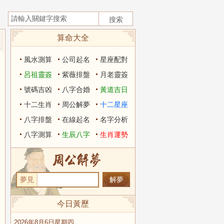
算命大全
風水測算
公司起名
星座配對
呂祖靈簽
紫薇排盤
月老靈簽
號碼吉凶
八字合婚
黃道吉日
十二生肖
周公解夢
十二星座
八字排盤
在線起名
名字分析
八字測算
生辰八字
生肖運勢
夢見
今日黃歷
2026年8月6日星期四