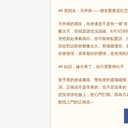
## 第四名：天秤座——朋友聚會或社
天秤座的朋友，你身邊是不是有一個“
數次天，但就是誰也沒說破。6月3日
突然鼓起勇氣表白。你可能有點驚訝，
別在對話框前猶豫太久。那個最懂你、
你會發現：原來最好的愛情，是友情的
## 結語：緣分來了，你只需要伸出手
射手座的旅途邂逅、雙魚座的靈魂碰撞
演。正桃花不是等來的，也不是追來的
把笑容掛在臉上，把心門打開。因為月
動找上門的正桃花～