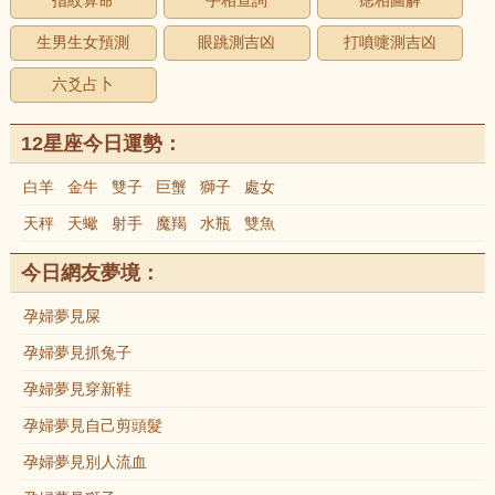
指紋算命
手相查詢
痣相圖解
生男生女預測
眼跳測吉凶
打噴嚏測吉凶
六爻占卜
12星座今日運勢：
白羊
金牛
雙子
巨蟹
獅子
處女
天秤
天蠍
射手
魔羯
水瓶
雙魚
今日網友夢境：
孕婦夢見屎
孕婦夢見抓兔子
孕婦夢見穿新鞋
孕婦夢見自己剪頭髮
孕婦夢見別人流血