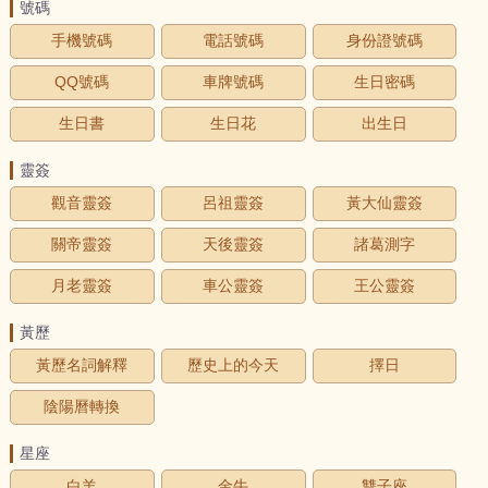
號碼
手機號碼
電話號碼
身份證號碼
QQ號碼
車牌號碼
生日密碼
生日書
生日花
出生日
靈簽
觀音靈簽
呂祖靈簽
黃大仙靈簽
關帝靈簽
天後靈簽
諸葛測字
月老靈簽
車公靈簽
王公靈簽
黃歷
黃歷名詞解釋
歷史上的今天
擇日
陰陽曆轉換
星座
白羊
金牛
雙子座