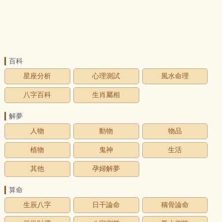
百科
星座分析
心理測試
風水命理
八字百科
生肖屬相
解夢
人物
動物
物品
植物
鬼神
生活
其他
孕婦解夢
算命
生辰八字
日干論命
稱骨論命