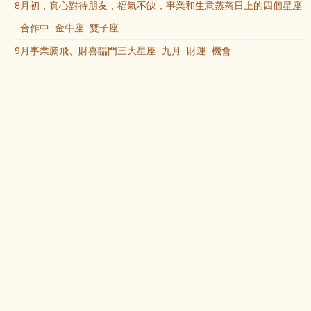
8月初，真心對待朋友，福氣不缺，事業和生意蒸蒸日上的四個星座
_合作中_金牛座_雙子座
9月事業騰飛、財喜臨門三大星座_九月_財運_機會