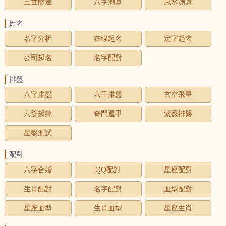
三世財運
八字測算
風水測算
姓名
名字分析
在線起名
定字起名
公司起名
名字配對
排盤
八字排盤
六壬排盤
玄空飛星
六爻起卦
奇門遁甲
紫薇排盤
星盤測試
配對
八字合婚
QQ配對
星座配對
生肖配對
名字配對
血型配對
星座血型
生肖血型
星座生肖