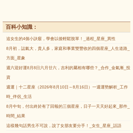
百科小知識：
追女生的4個小訣竅，學會以後輕鬆脫單！_過程_星座_異性
8月初，誌氣大，貴人多，家庭和事業雙豐收的四個星座_人生道路_
方面_星象
週六迎好運8月8日六月廿六，吉利的屬相有哪些？_合作_金氣漸_投
資
週運｜十二星座（2026年8月10日～8月16日）一週運勢解析_工作
時_伴侶_生活
8月中旬，付出終於有了回報的三個星座，日子一天天好起來_那件_
時間_結果
這樣幾句話男生不可說，說了女朋友要分手！_女生_星座_話語