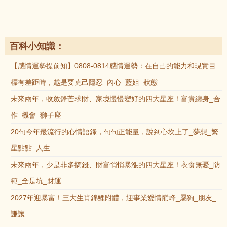
百科小知識：
【感情運勢提前知】0808-0814感情運勢：在自己的能力和現實目
標有差距時，越是要克己隱忍_內心_藍姐_狀態
未來兩年，收斂鋒芒求財、家境慢慢變好的四大星座！富貴纏身_合
作_機會_獅子座
20句今年最流行的心情語錄，句句正能量，說到心坎上了_夢想_繁
星點點_人生
未來兩年，少是非多搞錢、財富悄悄暴漲的四大星座！衣食無憂_防
範_全是坑_財運
2027年迎暴富！三大生肖錦鯉附體，迎事業愛情巔峰_屬狗_朋友_
謙讓