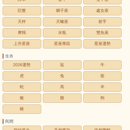
巨蟹
獅子座
處女座
天秤
天蠍座
射手
摩羯
水瓶
雙魚座
上升星座
星座專區
星座運勢
生肖
2026運勢
鼠
牛
虎
兔
龍
蛇
馬
羊
猴
雞
狗
豬
民間