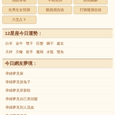
指紋算命
手相查詢
痣相圖解
生男生女預測
眼跳測吉凶
打噴嚏測吉凶
六爻占卜
12星座今日運勢：
白羊
金牛
雙子
巨蟹
獅子
處女
天秤
天蠍
射手
魔羯
水瓶
雙魚
今日網友夢境：
孕婦夢見屎
孕婦夢見抓兔子
孕婦夢見穿新鞋
孕婦夢見自己剪頭髮
孕婦夢見別人流血