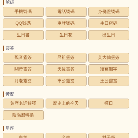
號碼
手機號碼
電話號碼
身份證號碼
QQ號碼
車牌號碼
生日密碼
生日書
生日花
出生日
靈簽
觀音靈簽
呂祖靈簽
黃大仙靈簽
關帝靈簽
天後靈簽
諸葛測字
月老靈簽
車公靈簽
王公靈簽
黃歷
黃歷名詞解釋
歷史上的今天
擇日
陰陽曆轉換
星座
白羊
金牛
雙子座