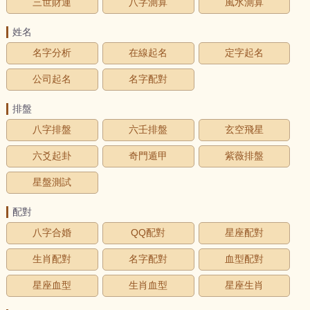
三世財運
八字測算
風水測算
姓名
名字分析
在線起名
定字起名
公司起名
名字配對
排盤
八字排盤
六壬排盤
玄空飛星
六爻起卦
奇門遁甲
紫薇排盤
星盤測試
配對
八字合婚
QQ配對
星座配對
生肖配對
名字配對
血型配對
星座血型
生肖血型
星座生肖