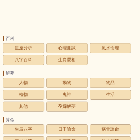
百科
星座分析
心理測試
風水命理
八字百科
生肖屬相
解夢
人物
動物
物品
植物
鬼神
生活
其他
孕婦解夢
算命
生辰八字
日干論命
稱骨論命