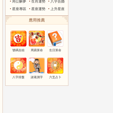
周公解夢
生肖運勢
八字合婚
星座專區
星座運勢
上升星座
應用推薦
號碼吉凶
周易算命
生日算命
八字排盤
諸葛測字
六爻占卜