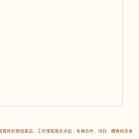
現實終於變成童話。工作場面風生水起，各種合作、項目、機會紛至沓