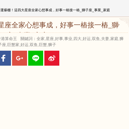
好運爆棚！這四大星座全家心想事成，好事一樁接一樁_獅子座_事業_家庭
星座全家心想事成，好事一樁接一樁_獅子
座_事業_家庭
來源：香港算命王 關鍵詞：全家,星座,好事,事业,四大,好运,双鱼,夫妻,家庭,狮
子座,巨蟹家,好运,双鱼,巨蟹,狮子