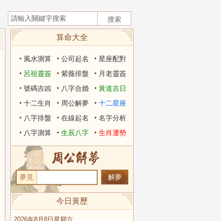
算命大全
風水測算
公司起名
星座配對
呂祖靈簽
紫薇排盤
月老靈簽
號碼吉凶
八字合婚
黃道吉日
十二生肖
周公解夢
十二星座
八字排盤
在線起名
名字分析
八字測算
生辰八字
生肖運勢
夢見
今日黃歷
2026年8月8日星期六