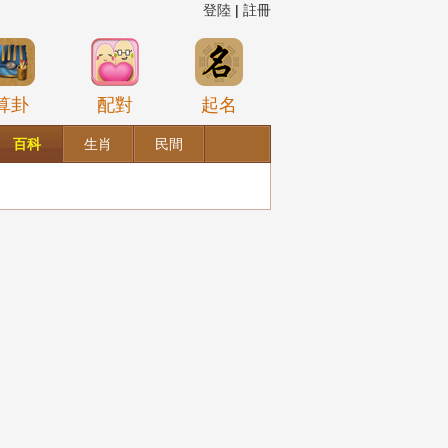
登陸
|
註冊
算卦
配對
起名
百科
生肖
民間