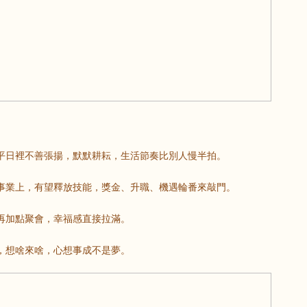
鼠
牛
虎
龍
蛇
馬
猴
雞
狗
平日裡不善張揚，默默耕耘，生活節奏比別人慢半拍。
事業上，有望釋放技能，獎金、升職、機遇輪番來敲門。
再加點聚會，幸福感直接拉滿。
，想啥來啥，心想事成不是夢。