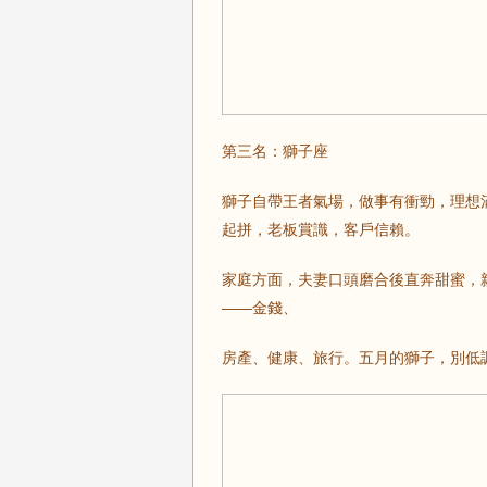
第三名：
獅子座
獅子自帶王者氣場，做事有衝勁，理想
起拼，老板賞識，客戶信賴。
家庭方面，夫妻口頭磨合後直奔甜蜜，
——金錢、
房產、健康、旅行。五月的獅子，別低