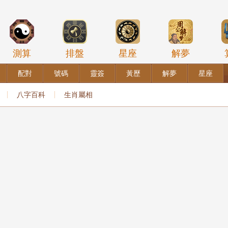
測算
排盤
星座
解夢
配對
號碼
靈簽
黃歷
解夢
星座
八字百科
生肖屬相