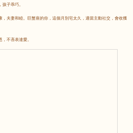
，孩子乖巧。
康，夫妻和睦。巨蟹座的你，這個月別宅太久，適當主動社交，會收獲
恩，不吝表達愛。