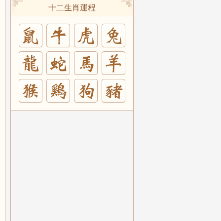
十二生肖運程
兔
羊
豬