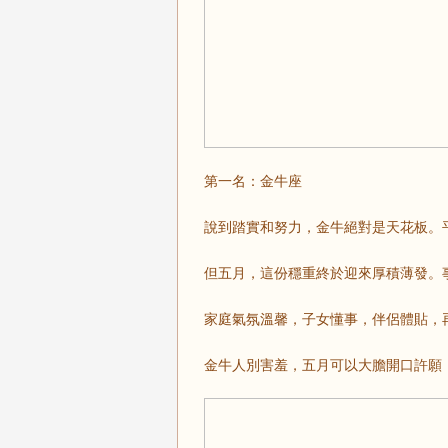
第一名：金牛座
說到踏實和努力，金牛絕對是天花板。
但五月，這份穩重終於迎來厚積薄發。
家庭氣氛溫馨，子女懂事，伴侶體貼，
金牛人別害羞，五月可以大膽開口許願