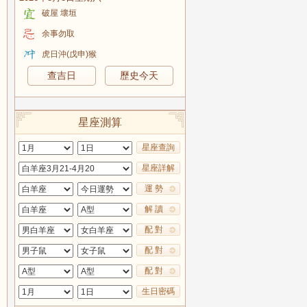
破屋 壞垣
余事勿取
虎日沖(戊申)猴
查吉日
歷史今天
星座測算
星座查詢
星座詳解
運 勢
解 讀
配 對
配 對
配 對
生日密碼