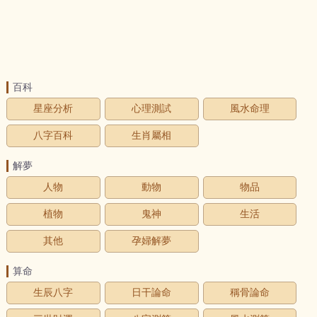
百科
星座分析
心理測試
風水命理
八字百科
生肖屬相
解夢
人物
動物
物品
植物
鬼神
生活
其他
孕婦解夢
算命
生辰八字
日干論命
稱骨論命