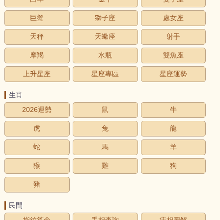
巨蟹
獅子座
處女座
天秤
天蠍座
射手
摩羯
水瓶
雙魚座
上升星座
星座專區
星座運勢
生肖
2026運勢
鼠
牛
虎
兔
龍
蛇
馬
羊
猴
雞
狗
豬
民間