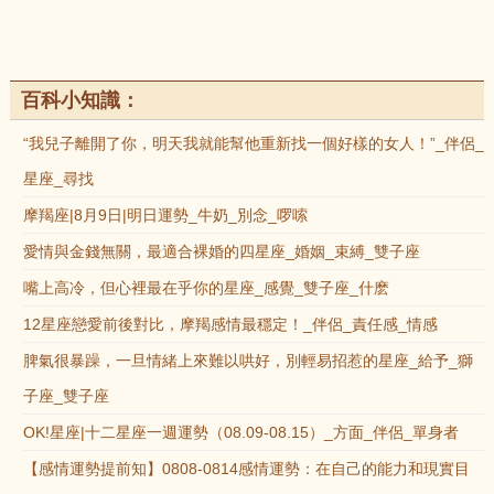
百科小知識：
“我兒子離開了你，明天我就能幫他重新找一個好樣的女人！”_伴侶_
星座_尋找
摩羯座|8月9日|明日運勢_牛奶_別念_啰嗦
愛情與金錢無關，最適合裸婚的四星座_婚姻_束縛_雙子座
嘴上高冷，但心裡最在乎你的星座_感覺_雙子座_什麽
12星座戀愛前後對比，摩羯感情最穩定！_伴侶_責任感_情感
脾氣很暴躁，一旦情緒上來難以哄好，別輕易招惹的星座_給予_獅
子座_雙子座
OK!星座|十二星座一週運勢（08.09-08.15）_方面_伴侶_單身者
【感情運勢提前知】0808-0814感情運勢：在自己的能力和現實目