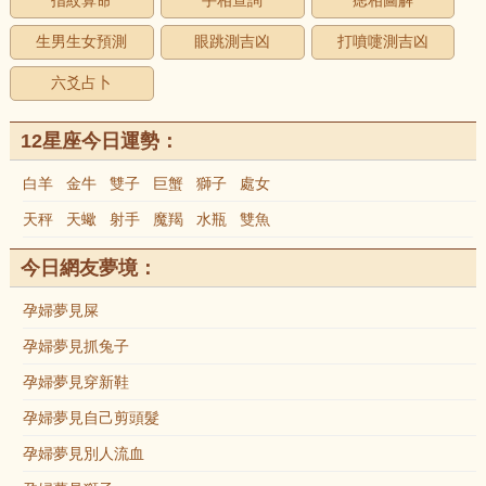
指紋算命
手相查詢
痣相圖解
生男生女預測
眼跳測吉凶
打噴嚏測吉凶
六爻占卜
12星座今日運勢：
白羊
金牛
雙子
巨蟹
獅子
處女
天秤
天蠍
射手
魔羯
水瓶
雙魚
今日網友夢境：
孕婦夢見屎
孕婦夢見抓兔子
孕婦夢見穿新鞋
孕婦夢見自己剪頭髮
孕婦夢見別人流血