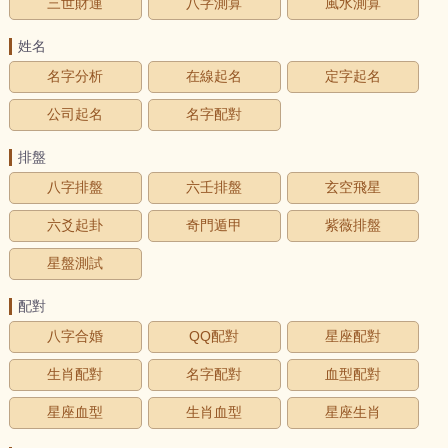
三世財運
八字測算
風水測算
姓名
名字分析
在線起名
定字起名
公司起名
名字配對
排盤
八字排盤
六壬排盤
玄空飛星
六爻起卦
奇門遁甲
紫薇排盤
星盤測試
配對
八字合婚
QQ配對
星座配對
生肖配對
名字配對
血型配對
星座血型
生肖血型
星座生肖