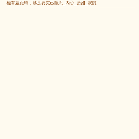
標有差距時，越是要克己隱忍_內心_藍姐_狀態