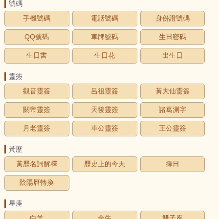
號碼
手機號碼
電話號碼
身份證號碼
QQ號碼
車牌號碼
生日密碼
生日書
生日花
出生日
靈簽
觀音靈簽
呂祖靈簽
黃大仙靈簽
關帝靈簽
天後靈簽
諸葛測字
月老靈簽
車公靈簽
王公靈簽
黃歷
黃歷名詞解釋
歷史上的今天
擇日
陰陽曆轉換
星座
白羊
金牛
雙子座