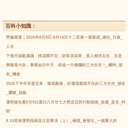
百科小知識：
勞倫週運｜2026年8月8日-8月14日十二星座一週展望_過往_日食_
人生
下個月福氣滿滿，桃花開不完，財富滾滾來，貴人相伴左右，生意
興隆發大財，事業如日中天，前途一片燦爛的三大生肖！_屬狗_朋
友_機會
2026下半年苦盡甘來，徹底翻身，好運擋都擋不住的三大生肖_朋友
_屬豬_福氣
運勢搶先看8月9日週日六月廿七大勢宜忌與行動指南_規避_是非_時
間
8.10星座運勢指南及注意事項（上）_補償_會發生_一個重大的