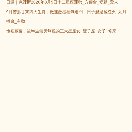
日運｜克裡斯2026年8月9日十二星座運勢_方便會_變動_愛人
9月苦盡甘來四大生肖，黴運散盡福氣進門，日子越過越紅火_九月_
機會_主動
命裡藏富，後半生無災無難的三大星座女_雙子座_女子_修來