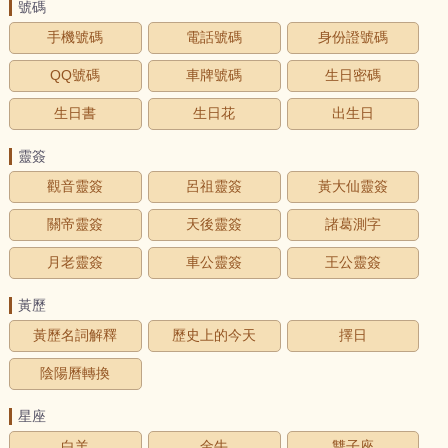
號碼
手機號碼
電話號碼
身份證號碼
QQ號碼
車牌號碼
生日密碼
生日書
生日花
出生日
靈簽
觀音靈簽
呂祖靈簽
黃大仙靈簽
關帝靈簽
天後靈簽
諸葛測字
月老靈簽
車公靈簽
王公靈簽
黃歷
黃歷名詞解釋
歷史上的今天
擇日
陰陽曆轉換
星座
白羊
金牛
雙子座