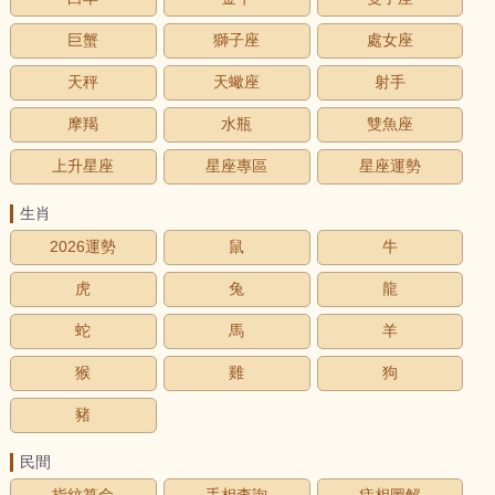
巨蟹
獅子座
處女座
天秤
天蠍座
射手
摩羯
水瓶
雙魚座
上升星座
星座專區
星座運勢
生肖
2026運勢
鼠
牛
虎
兔
龍
蛇
馬
羊
猴
雞
狗
豬
民間