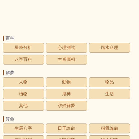
百科
星座分析
心理測試
風水命理
八字百科
生肖屬相
解夢
人物
動物
物品
植物
鬼神
生活
其他
孕婦解夢
算命
生辰八字
日干論命
稱骨論命