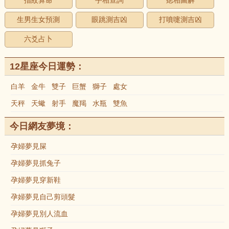
指紋算命
手相查詢
痣相圖解
生男生女預測
眼跳測吉凶
打噴嚏測吉凶
六爻占卜
12星座今日運勢：
白羊
金牛
雙子
巨蟹
獅子
處女
天秤
天蠍
射手
魔羯
水瓶
雙魚
今日網友夢境：
孕婦夢見屎
孕婦夢見抓兔子
孕婦夢見穿新鞋
孕婦夢見自己剪頭髮
孕婦夢見別人流血