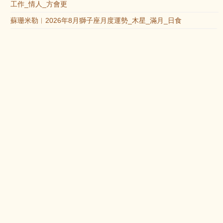
工作_情人_方會更
蘇珊米勒︱2026年8月獅子座月度運勢_木星_滿月_日食