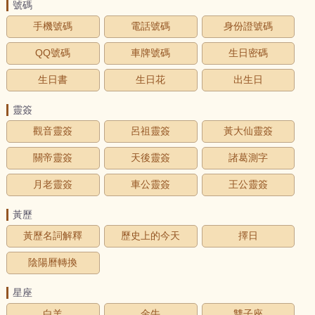
號碼
手機號碼
電話號碼
身份證號碼
QQ號碼
車牌號碼
生日密碼
生日書
生日花
出生日
靈簽
觀音靈簽
呂祖靈簽
黃大仙靈簽
關帝靈簽
天後靈簽
諸葛測字
月老靈簽
車公靈簽
王公靈簽
黃歷
黃歷名詞解釋
歷史上的今天
擇日
陰陽曆轉換
星座
白羊
金牛
雙子座