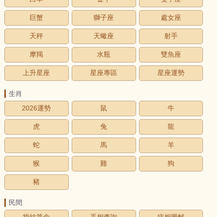
巨蟹
獅子座
處女座
天秤
天蠍座
射手
摩羯
水瓶
雙魚座
上升星座
星座專區
星座運勢
生肖
2026運勢
鼠
牛
虎
兔
龍
蛇
馬
羊
猴
雞
狗
豬
民間