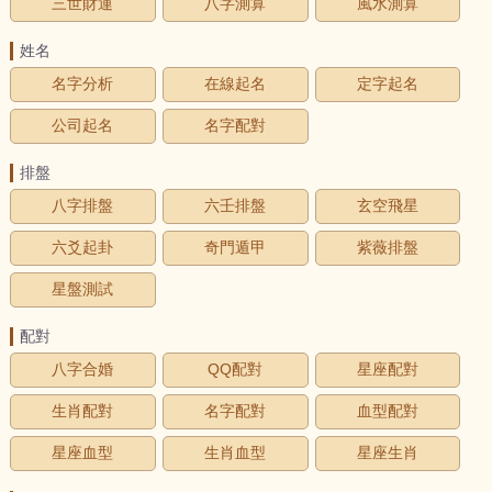
三世財運
八字測算
風水測算
姓名
名字分析
在線起名
定字起名
公司起名
名字配對
排盤
八字排盤
六壬排盤
玄空飛星
六爻起卦
奇門遁甲
紫薇排盤
星盤測試
配對
八字合婚
QQ配對
星座配對
生肖配對
名字配對
血型配對
星座血型
生肖血型
星座生肖