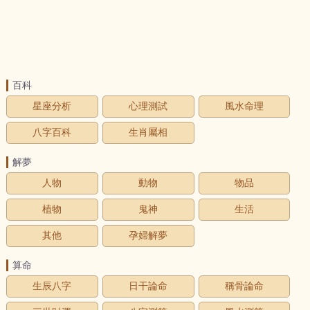
百科
星座分析
心理測試
風水命理
八字百科
生肖屬相
解夢
人物
動物
物品
植物
鬼神
生活
其他
孕婦解夢
算命
生辰八字
日干論命
稱骨論命