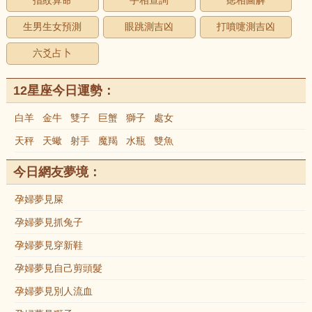
指紋算命
手相查詢
痣相圖解
生男生女預測
眼跳測吉凶
打噴嚏測吉凶
六爻占卜
12星座今日運勢：
白羊
金牛
雙子
巨蟹
獅子
處女
天秤
天蠍
射手
魔羯
水瓶
雙魚
今日網友夢境：
孕婦夢見屎
孕婦夢見抓兔子
孕婦夢見穿新鞋
孕婦夢見自己剪頭髮
孕婦夢見別人流血