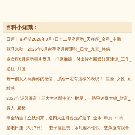
百科小知識：
日運｜克裡斯2026年8月7日十二星座運勢_天秤座_金星_主動
蘇珊米勒︱2026年8月射手座月度運勢_日食_九宮_伴侶
處女座8月運勢穩步攀升！打磨細節，付出皆有回響好運連連_工作_
過往_月度
若一個女人玩弄你的感情，那她一定有這樣的表現！_星座_女性_距
離感
2027年逆襲暴富！三大生肖踩中流年財星，一路飛速賺大錢_財富_
貴人_屬豬
申金納吉｜立秋到來，這四大生肖要走好運了_金水_申辰_午馬
星吧日運（8月7日），雙子座沮喪，水瓶座不愉快，雙魚座有誤會_