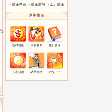
星座專區
星座運勢
上升星座
應用推薦
狀態
號碼吉凶
周易算命
生日算命
八字排盤
諸葛測字
六爻占卜