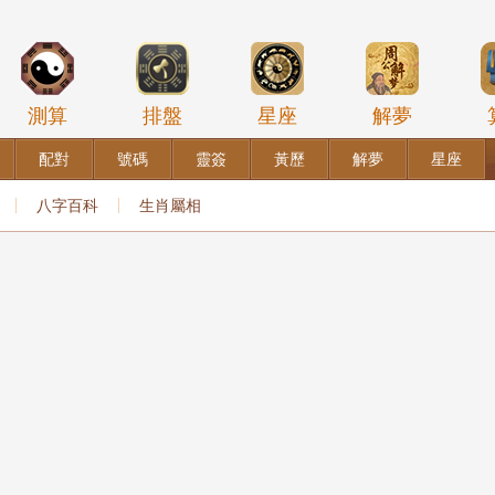
測算
排盤
星座
解夢
配對
號碼
靈簽
黃歷
解夢
星座
八字百科
生肖屬相