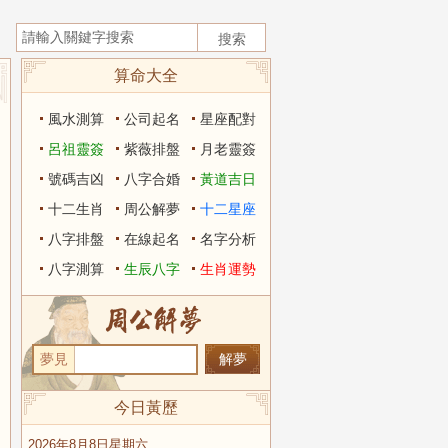
算命大全
風水測算
公司起名
星座配對
呂祖靈簽
紫薇排盤
月老靈簽
號碼吉凶
八字合婚
黃道吉日
十二生肖
周公解夢
十二星座
八字排盤
在線起名
名字分析
八字測算
生辰八字
生肖運勢
夢見
今日黃歷
2026年8月8日星期六