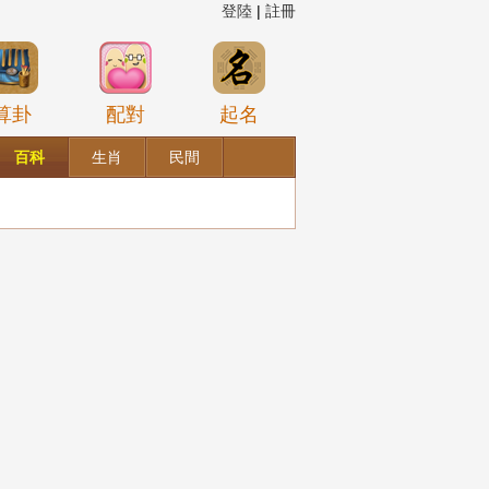
登陸
|
註冊
算卦
配對
起名
百科
生肖
民間