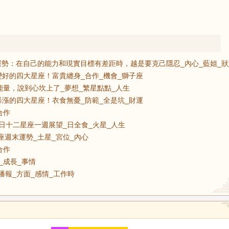
感情運勢：在自己的能力和現實目標有差距時，越是要克己隱忍_內心_藍姐_
好的四大星座！富貴纏身_合作_機會_獅子座
能量，說到心坎上了_夢想_繁星點點_人生
漲的四大星座！衣食無憂_防範_全是坑_財運
合作
14日十二星座一週展望_日全食_火星_人生
星座週末運勢_土星_宮位_內心
合作
感_成長_事情
播報_方面_感情_工作時