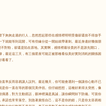
燈下匆匆走過的行人，忽然想起那些在感情裡明明受傷卻還捨不得放手
一下就能等到花開，可有些緣分從一開始就帶著刺。最近身邊好幾個朋
感覺不對勁，卻還是陷在原地。其實啊，感情裡最珍貴的不是誰先開口，
聊，最近這三天，有三個星座可能正被那種看似美好實則消耗的關係困
好看看了。
份直率反而容易讓人誤判。最近幾天，你可能會遇到一個讓你心動不已
就是你一直在等的那個完美伴侶。但仔細想想，這種好來得太突然，像
館偶遇，對方主動搭話，眼神裡滿是真誠，讓你瞬間卸下防備。可當你
，承諾也常常落空。別急著責怪自己，這不是你的錯，只是你太容易相