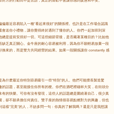
察對方的行動而不是言語，真正的喜歡不會讓你感到疲憊和不安。
鼠
牛
虎
偏偏最近容易陷入一種“看起來很好”的關係裡。也許是在工作場合認識
龍
蛇
馬
還會送你小禮物，讓你覺得終於遇到了懂你的人。你們一起加班到深
他總是提前安排好一切。可這些細節背後，是否藏著某種目的？比如他
猴
雞
狗
活缺乏真正關心。金牛座的耐心容易被利用，因為你不願輕易放棄一段
來的，而是雙方共同經營的結果。如果一段關係讓你 constantly 感
是為什麽最近你特別容易吸引一些“特別”的人。他們可能擅長製造驚
趣的話題，甚至能接住你所有的梗。你們在酒吧裡碰杯大笑，在街頭分
未有的快樂。可你有沒有發現，這些人的話題總是圍繞著自己，很少真
圍，卻不願承擔任何責任。雙子座的熱情很容易點燃對方的興趣，但也
到這樣“完美”的人，不妨多問一句：你真的了解我嗎？還是只是我想讓