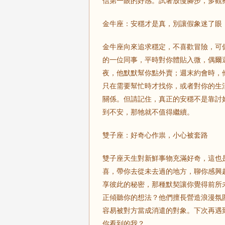
信第一眼的好感。試著放慢腳步，多觀
金牛座：安穩才是真，別讓假象迷了眼
金牛座向來追求穩定，不喜歡冒險，可
的一位同事，平時對你體貼入微，偶爾
夜，他默默幫你點外賣；週末約會時，
只在需要幫忙時才找你，或者對你的生
關係。但請記住，真正的安穩不是靠討好換
到不安，那牠就不值得繼續。
雙子座：好奇心作祟，小心被套路
雙子座天生對新鮮事物充滿好奇，這也
喜，帶你去從未去過的地方，聊你感興
享彼此的秘密，那種默契讓你覺得前所
正傾聽你的想法？他們擅長營造浪漫氛
容易被對方當成消遣的對象。下次再遇
你看到的我？