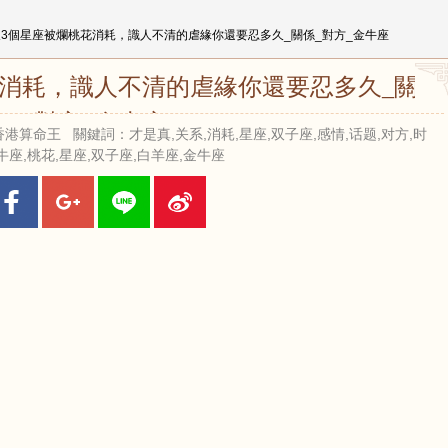
天3個星座被爛桃花消耗，識人不清的虐緣你還要忍多久_關係_對方_金牛座
花消耗，識人不清的虐緣你還要忍多久_關係
_對方_金牛座
 來源：香港算命王 關鍵詞：才是真,关系,消耗,星座,双子座,感情,话题,对方,时
牛座,桃花,星座,双子座,白羊座,金牛座