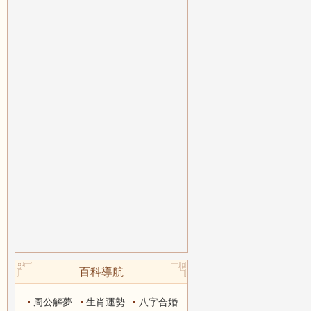
百科導航
周公解夢
生肖運勢
八字合婚