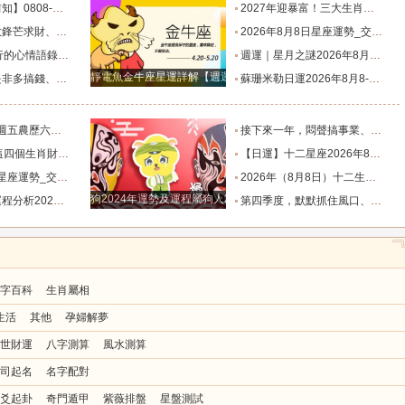
目標有差距時，越是要克己隱忍_內心_藍姐_狀態
2027年迎暴富！三大生肖錦鯉附體，迎事業愛情巔峰_屬狗_朋友_謙讓
星座！富貴纏身_合作_機會_獅子座
2026年8月8日星座運勢_交易_管理_合作
說到心坎上了_夢想_繁星點點_人生
週運｜星月之謎2026年8月8日-8月14日十二星座一週展望_日全食_火星_人生
靜電魚金牛座星運詳解【週運2024年12月9日-12月15日】
星座！衣食無憂_防範_全是坑_財運
蘇珊米勒日運2026年8月8-9日十二星座週末運勢_土星_宮位_內心
肖排名榜。_工作_池池_感情
接下來一年，悶聲搞事業、家底越來越厚的四大星座！財源滾滾_機會_計劃_百萬財富
全程暢通收獲滿堂吉祥財富_財氣_龍人
【日運】十二星座2026年8月8日運勢播報_方面_感情_工作時
勢_交易_管理_合作
2026年（8月8日）十二生肖運勢播報_感情_事業_朋友
狗2024年運勢及運程屬狗人2024運勢好嗎
8.8_靈感_成長_事情
第四季度，默默抓住風口、收入節節走高的四大星座！越攢越富_機會_能量_直覺
字百科
生肖屬相
生活
其他
孕婦解夢
世財運
八字測算
風水測算
司起名
名字配對
爻起卦
奇門遁甲
紫薇排盤
星盤測試