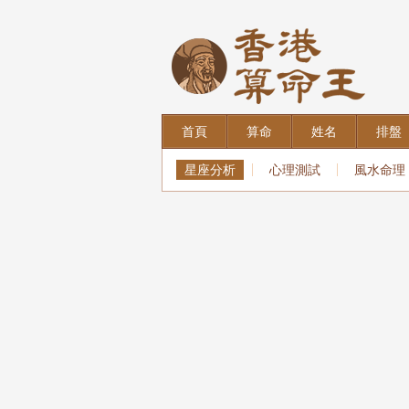
首頁
算命
姓名
排盤
星座分析
心理測試
風水命理