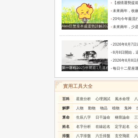
【感情運勢提前知】0808-0814感情運勢：在自己的能力和現實
未來兩年，收斂鋒芒求財、家境慢慢變好的四大
20句今年最流行的心情語錄，句句正能量，
Alex巨蟹座本週運勢詳解2024.12.23-12.29
未來兩年，少是非多搞錢、財富悄悄暴漲的四大
2026年8月7日週五農歷六月廿五好運生
8月8日開始，這四個生肖財運穩步上行，財路
2026年8月8日星座運
第一運程2025年屬豬1月運程解析
每日十二星座運程分析2026.
實用工具大全
百科
星座分析
心理測試
風水命理
八
解夢
人物
動物
物品
植物
鬼神
算命
生辰八字
日干論命
稱骨論命
三
姓名
名字分析
在線起名
定字起名
公
排盤
八字排盤
六壬排盤
玄空飛星
六