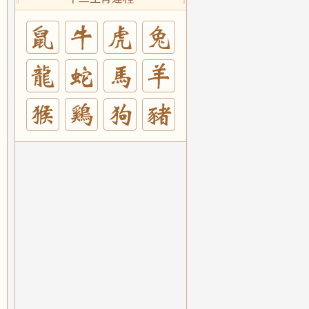
兔
羊
豬