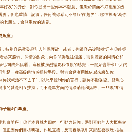
多年好友”的身份，對你提出一些你本不願意、但礙於情面不好拒絕的要
脫，但也重情。記得，任何讓你感到不舒服的“越界”，哪怕披著“為你
正的老朋友，會尊重你的邊界。
雙魚座」
環，特別容易激發起別人的保護欲，或者，你很容易被那種“只有你能拯
個看起來脆弱、深情的對象，向你傾訴過往傷痛，而你豐富的同情心和
領他/她走出陰霾。這種被強烈需要和依賴的感覺，一開始會帶來巨大的
可能是一種高級的情感操控手段。對方會逐漸用愧疚感來綁架你
離開你我就活不下去了”，以此來控制你的言行，讓你不斷妥協。雙魚心
健康的愛是相互扶持，而不是單方面的情緒消耗和拯救。一旦嗅到“情
獅子座&白羊座」
座和白羊座！你們本月魅力四射，行動力超強，遇到喜歡的人大概率會
。但正因你們目標明確、作風直接，反而容易吸引來那些喜歡玩“推拉