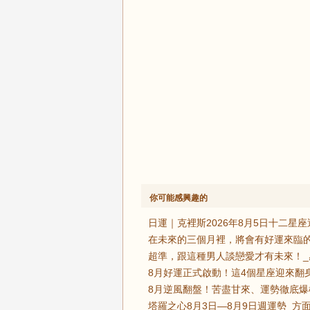
你可能感興趣的
日運｜克裡斯2026年8月5日十二星座
在未來的三個月裡，將會有好運來臨的
超準，跟這種男人談戀愛才有未來！_
8月好運正式啟動！這4個星座迎來翻
8月逆風翻盤！苦盡甘來、運勢徹底爆
塔羅之心8月3日—8月9日週運勢_方