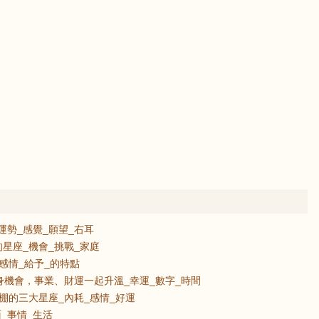
運勢_感覺_願望_右耳
星座_機會_挑戰_家庭
感情_給予_的特點
身機會，事業、財運一起升溫_幸運_數字_時間
棚的三大星座_內耗_感情_好運
面_事情_生活