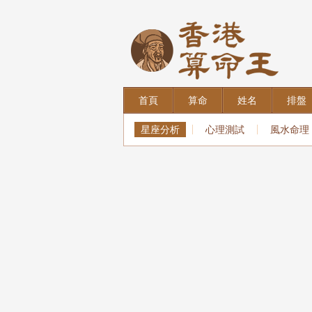
首頁
算命
姓名
排盤
星座分析
心理測試
風水命理