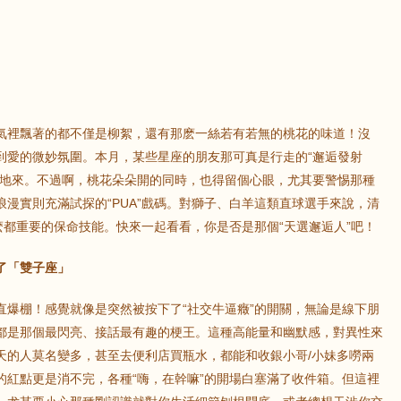
氣裡飄著的都不僅是柳絮，還有那麽一絲若有若無的桃花的味道！沒
到愛的微妙氛圍。本月，某些星座的朋友那可真是行走的“邂逅發射
刷地來。不過啊，桃花朵朵開的同時，也得留個心眼，尤其要警惕那種
漫實則充滿試探的“PUA”戲碼。對獅子、白羊這類直球選手來說，清
麽都重要的保命技能。快來一起看看，你是否是那個“天選邂逅人”吧！
了「雙子座」
直爆棚！感覺就像是突然被按下了“社交牛逼癥”的開關，無論是線下朋
都是那個最閃亮、接話最有趣的梗王。這種高能量和幽默感，對異性來
天的人莫名變多，甚至去便利店買瓶水，都能和收銀小哥/小妹多嘮兩
的紅點更是消不完，各種“嗨，在幹嘛”的開場白塞滿了收件箱。但這裡