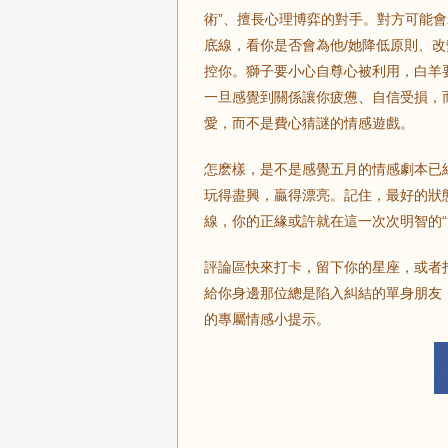
術”、擅長心理博弈的對手。對方可能
底線，看你是否會為他/她降低原則、改
控你。獅子要小心自尊心被利用，白羊要
一旦感覺到關係讓你疲憊、自信受損，
愛，而不是費心猜謎的情感遊戲。
怎麽樣，是不是感覺五月的情感劇本已
玩得盡興，贏得漂亮。記住，最好的狀
線，你的正緣或許就在這一次次明智的“
評論區快來打卡，留下你的星座，或者
給你身邊那位總是陷入糾結的單身朋友，
的專屬情感小提示。