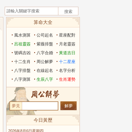
算命大全
風水測算
公司起名
星座配對
呂祖靈簽
紫薇排盤
月老靈簽
號碼吉凶
八字合婚
黃道吉日
十二生肖
周公解夢
十二星座
八字排盤
在線起名
名字分析
八字測算
生辰八字
生肖運勢
夢見
今日黃歷
2026年8月6日星期四