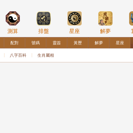
測算
排盤
星座
解夢
配對
號碼
靈簽
黃歷
解夢
星座
八字百科
生肖屬相