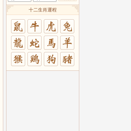
十二生肖運程
兔
羊
豬