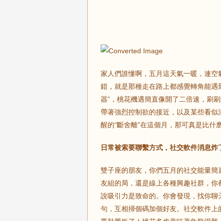
家人們誰懂啊，五月這天氣一暖，連空
錯，就是那種走在路上都感覺轉角能遇
器”，桃花機遇簡直像開了二倍速，刷
帶著強烈控制欲的接近，以及某些看似浪
醒的“斷舍離”在這個月，那可真是比什
日常被索要聯繫方式，社交軟件消息炸
雙子座的朋友，你們五月的社交能量簡
友組的局，還是線上各種興趣社群，你
說吸引力是致命的。你會發現，找你聊
句，互相掃個碼加個好友。社交軟件上