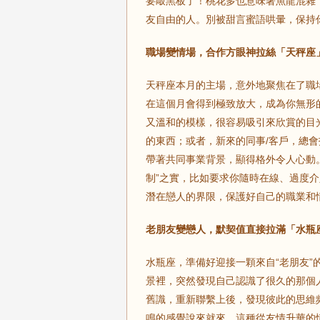
要敲黑板了！桃花多也意味著魚龍混雜
友自由的人。別被甜言蜜語哄暈，保持
職場變情場，合作方眼神拉絲「天秤座
天秤座本月的主場，意外地聚焦在了職
在這個月會得到極致放大，成為你無形
又溫和的模樣，很容易吸引來欣賞的目
的東西；或者，新來的同事/客戶，總會
帶著共同事業背景，顯得格外令人心動。
制”之實，比如要求你隨時在線、過度
潛在戀人的界限，保護好自己的職業和
老朋友變戀人，默契值直接拉滿「水瓶
水瓶座，準備好迎接一顆來自“老朋友
景裡，突然發現自己認識了很久的那個
舊識，重新聯繫上後，發現彼此的思維
鳴的感覺說來就來。這種從友情升華的