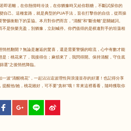
會若即若離，在你熱情時冷淡，在你猶豫時又給你顆糖，不斷試探你的
變自己。這種套路，就是典型的PUA手法，旨在打擊你的自信，從而操
警惕衝動下的妥協。本月對你們而言，“清醒”和“斷舍離”是關鍵詞。
而不是快樂充盈，別猶豫，立刻喊停。你們值得的是棋逢對手的坦蕩相
經悄然翻開？無論是邂逅的驚喜，還是需要警惕的暗流，心中有數才能
態是：桃花來了，我接得住；麻煩來了，我閃得開。保持清醒，守住底
篩選”之後悄然降臨。
扣一波“清醒桃花”，一起沾沾這波理性與浪漫並存的好運！也記得分享
提醒他/她，桃花雖好，可不要“貪杯”哦！常來這裡看看，隨時獲取你