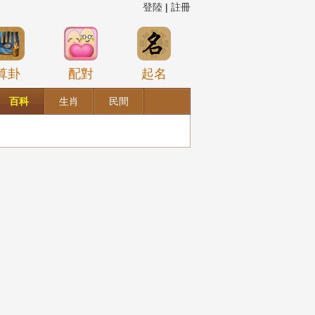
登陸
|
註冊
算卦
配對
起名
百科
生肖
民間