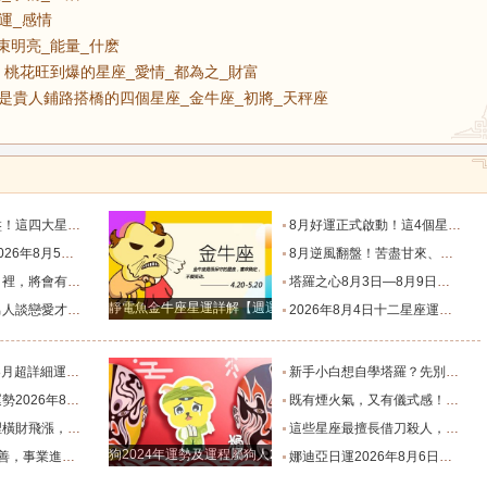
財運_感情
束明亮_能量_什麽
桃花旺到爆的星座_愛情_都為之_財富
是貴人鋪路搭橋的四個星座_金牛座_初將_天秤座
運轉折點_星象_相位_機會
8月好運正式啟動！這4個星座迎來翻身機會，事業、財運一起升溫_幸運_數字_時間
星座運勢_感覺_願望_右耳
8月逆風翻盤！苦盡甘來、運勢徹底爆棚的三大星座_內耗_感情_好運
臨的星座_機會_挑戰_家庭
塔羅之心8月3日—8月9日週運勢_方面_事情_生活
靜電魚金牛座星運詳解【週運2024年12月9日-12月15日】
來！_感情_給予_的特點
2026年8月4日十二星座運勢_事業_財運_感情
析！_束明亮_能量_什麽
新手小白想自學塔羅？先別急著買牌，這份書單和真心話請收好_職業_客人_門店
月4日_幸運_綜合_物品
既有煙火氣，又有儀式感！這三個生肖，最擅長把日子過成詩！_生活_習慣_屬雞
旺到爆的星座_愛情_都為之_財富
這些星座最擅長借刀殺人，背後使絆子從不手軟_雙子座_能在_心思
狗2024年運勢及運程屬狗人2024運勢好嗎
橋的四個星座_金牛座_初將_天秤座
娜迪亞日運2026年8月6日週四每日星座運勢_數字_相關_情緒