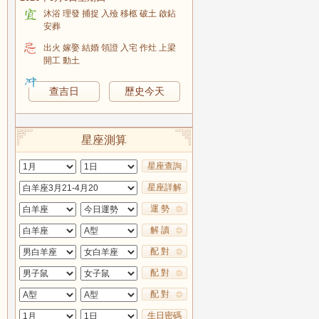
沐浴 理發 捕捉 入殮 移柩 破土 啟鉆
安葬
出火 嫁娶 結婚 領證 入宅 作灶 上梁
開工 動土
查吉日
歷史今天
星座測算
星座查詢
星座詳解
運 勢
解 讀
配 對
配 對
配 對
生日密碼