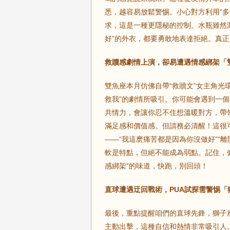
悉，越容易放鬆警惕。小心對方利用“
求，這是一種更隱秘的控制。水瓶雖然灑
好”的外衣，都要勇敢地表達拒絕。真
救贖感劇情上演，卻易遭遇情感綁架「
雙魚座本月仿佛自帶“救贖文”女主角光
救我”的劇情所吸引。你可能會遇到一
共情力，會讓你忍不住想溫暖對方，帶
滿足感和價值感。但請務必清醒！這很
——“我這麽痛苦都是因為你沒做好”“
軟是特點，但絕不能成為弱點。記住，
感綁架”的味道，快跑，別回頭！
直球遭遇迂回戰術，PUA試探需警惕「
最後，重點提醒咱們的直球先鋒，獅子
主動出擊，這種自信和熱情非常吸引人