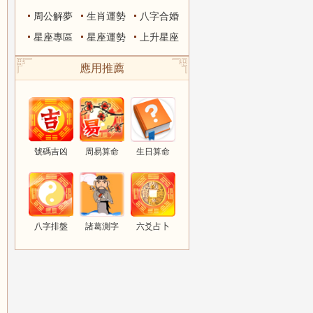
周公解夢
生肖運勢
八字合婚
星座專區
星座運勢
上升星座
應用推薦
號碼吉凶
周易算命
生日算命
八字排盤
諸葛測字
六爻占卜