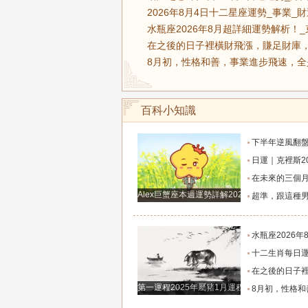
2026年8月4日十二星座運勢_事業_
水瓶座2026年8月超詳細運勢解析！_
在之後的日子裡橫財飛漲，賺足財庫，
8月初，性格和善，事業進步飛速，全
百科小知識
下半年逆風翻盤！這四大星座將迎來命
日運｜克裡斯2026年8月5日十二
在未來的三個月裡，將會有好運來
Alex巨蟹座本週運勢詳解2024.12.23-12.29
超準，跟這種男人談戀愛才有未
水瓶座2026年8月超詳細運勢解
十二生肖每日運勢2026年8
在之後的日子裡橫財飛漲，賺足財庫，桃花
第一運程2025年屬豬1月運程解析
8月初，性格和善，事業進步飛速，全是貴人鋪路搭