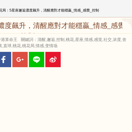
桃花局：5星座邂逅濃度飆升，清醒應對才能穩贏_情感_感覺_控制
濃度飆升，清醒應對才能穩贏_情感_感覺_
控制
來源：香港算命王 關鍵詞：清醒,邂逅,控制,桃花,星座,情感,感觉,社交,浓度,舍
离,直球,桃花,桃花局,情感,变情场