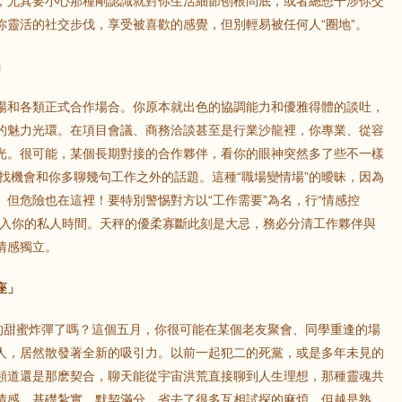
，尤其要小心那種剛認識就對你生活細節刨根問底，或者總想干涉你交
你靈活的社交步伐，享受被喜歡的感覺，但別輕易被任何人“圈地”。
」
鼠
牛
虎
場和各類正式合作場合。你原本就出色的協調能力和優雅得體的談吐，
龍
蛇
馬
的魅力光環。在項目會議、商務洽談甚至是行業沙龍裡，你專業、從容
光。很可能，某個長期對接的合作夥伴，看你的眼神突然多了些不一樣
猴
雞
狗
找機會和你多聊幾句工作之外的話題。這種“職場變情場”的曖昧，因為
但危險也在這裡！要特別警惕對方以“工作需要”為名，行“情感控
介入你的私人時間。天秤的優柔寡斷此刻是大忌，務必分清工作夥伴與
情感獨立。
座」
”的甜蜜炸彈了嗎？這個五月，你很可能在某個老友聚會、同學重逢的場
人，居然散發著全新的吸引力。以前一起犯二的死黨，或是多年未見的
頻道還是那麽契合，聊天能從宇宙洪荒直接聊到人生理想，那種靈魂共
情感，基礎紮實，默契滿分，省去了很多互相試探的麻煩。但越是熟