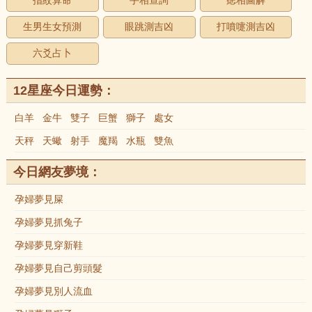
指紋算命
手相查詢
痣相圖解
生男生女預測
眼跳測吉凶
打噴嚏測吉凶
六爻占卜
12星座今日運勢：
白羊
金牛
雙子
巨蟹
獅子
處女
天秤
天蠍
射手
魔羯
水瓶
雙魚
今日網友夢境：
孕婦夢見屎
孕婦夢見抓兔子
孕婦夢見穿新鞋
孕婦夢見自己剪頭髮
孕婦夢見別人流血