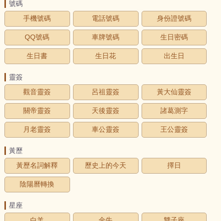
號碼
手機號碼
電話號碼
身份證號碼
QQ號碼
車牌號碼
生日密碼
生日書
生日花
出生日
靈簽
觀音靈簽
呂祖靈簽
黃大仙靈簽
關帝靈簽
天後靈簽
諸葛測字
月老靈簽
車公靈簽
王公靈簽
黃歷
黃歷名詞解釋
歷史上的今天
擇日
陰陽曆轉換
星座
白羊
金牛
雙子座