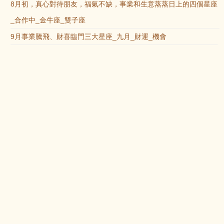
8月初，真心對待朋友，福氣不缺，事業和生意蒸蒸日上的四個星座
_合作中_金牛座_雙子座
9月事業騰飛、財喜臨門三大星座_九月_財運_機會