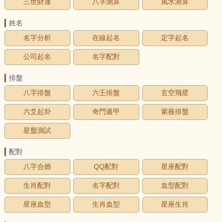
三世財運
八字測算
風水測算
姓名
名字分析
在線起名
定字起名
公司起名
名字配對
排盤
八字排盤
六壬排盤
玄空飛星
六爻起卦
奇門遁甲
紫薇排盤
星盤測試
配對
八字合婚
QQ配對
星座配對
生肖配對
名字配對
血型配對
星座血型
生肖血型
星座生肖