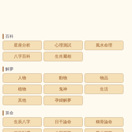
百科
星座分析
心理測試
風水命理
八字百科
生肖屬相
解夢
人物
動物
物品
植物
鬼神
生活
其他
孕婦解夢
算命
生辰八字
日干論命
稱骨論命