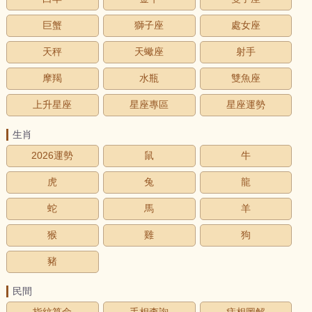
巨蟹
獅子座
處女座
天秤
天蠍座
射手
摩羯
水瓶
雙魚座
上升星座
星座專區
星座運勢
生肖
2026運勢
鼠
牛
虎
兔
龍
蛇
馬
羊
猴
雞
狗
豬
民間