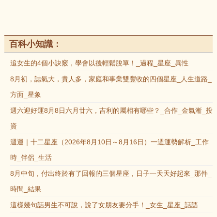
百科小知識：
追女生的4個小訣竅，學會以後輕鬆脫單！_過程_星座_異性
8月初，誌氣大，貴人多，家庭和事業雙豐收的四個星座_人生道路_
方面_星象
週六迎好運8月8日六月廿六，吉利的屬相有哪些？_合作_金氣漸_投
資
週運｜十二星座（2026年8月10日～8月16日）一週運勢解析_工作
時_伴侶_生活
8月中旬，付出終於有了回報的三個星座，日子一天天好起來_那件_
時間_結果
這樣幾句話男生不可說，說了女朋友要分手！_女生_星座_話語