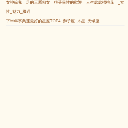
女神範兒十足的三屬相女，很受異性的歡迎，人生處處招桃花！_女
性_魅力_機遇
下半年事業運最好的星座TOP4_獅子座_木星_天蠍座