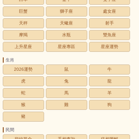
巨蟹
獅子座
處女座
天秤
天蠍座
射手
摩羯
水瓶
雙魚座
上升星座
星座專區
星座運勢
生肖
2026運勢
鼠
牛
虎
兔
龍
蛇
馬
羊
猴
雞
狗
豬
民間