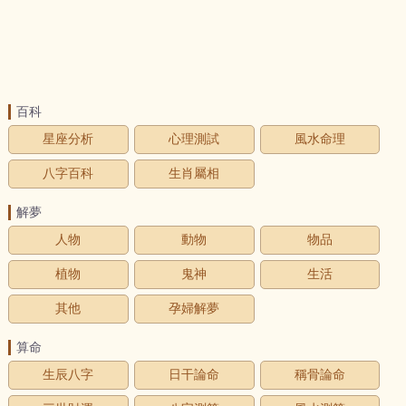
百科
星座分析
心理測試
風水命理
八字百科
生肖屬相
解夢
人物
動物
物品
植物
鬼神
生活
其他
孕婦解夢
算命
生辰八字
日干論命
稱骨論命