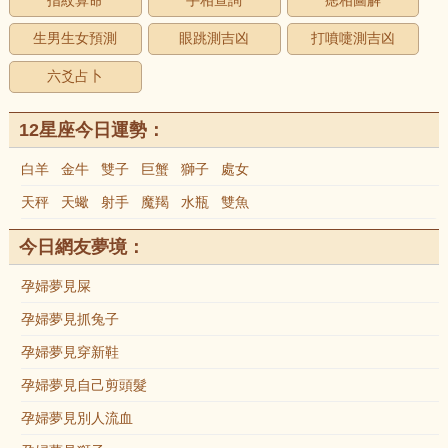
指紋算命
手相查詢
痣相圖解
生男生女預測
眼跳測吉凶
打噴嚏測吉凶
六爻占卜
12星座今日運勢：
白羊
金牛
雙子
巨蟹
獅子
處女
天秤
天蠍
射手
魔羯
水瓶
雙魚
今日網友夢境：
孕婦夢見屎
孕婦夢見抓兔子
孕婦夢見穿新鞋
孕婦夢見自己剪頭髮
孕婦夢見別人流血