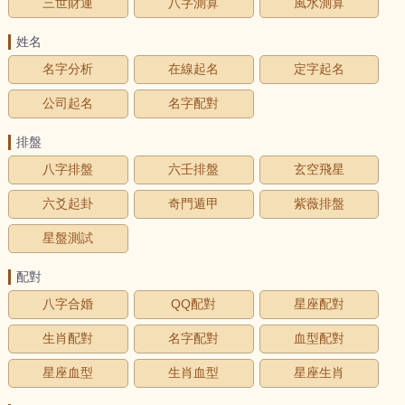
三世財運
八字測算
風水測算
姓名
名字分析
在線起名
定字起名
公司起名
名字配對
排盤
八字排盤
六壬排盤
玄空飛星
六爻起卦
奇門遁甲
紫薇排盤
星盤測試
配對
八字合婚
QQ配對
星座配對
生肖配對
名字配對
血型配對
星座血型
生肖血型
星座生肖