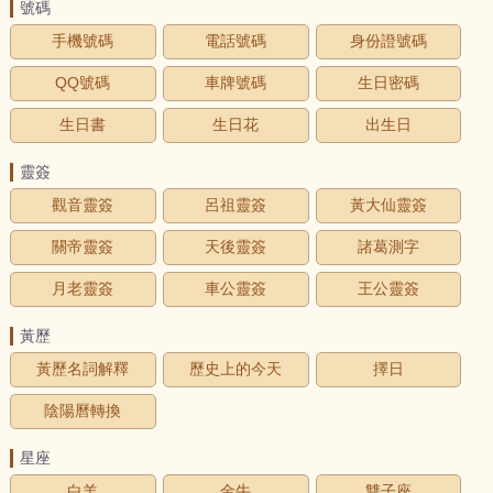
號碼
手機號碼
電話號碼
身份證號碼
QQ號碼
車牌號碼
生日密碼
生日書
生日花
出生日
靈簽
觀音靈簽
呂祖靈簽
黃大仙靈簽
關帝靈簽
天後靈簽
諸葛測字
月老靈簽
車公靈簽
王公靈簽
黃歷
黃歷名詞解釋
歷史上的今天
擇日
陰陽曆轉換
星座
白羊
金牛
雙子座