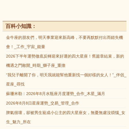
百科小知識：
金牛座的朋友們，明天事業迎來新高峰，不要再默默付出而錯失機
會！_工作_宇宙_能量
2026下半年運勢徹底反轉迎來好運的四大星座！舊篇章結束，新的
機遇之門敞開_時期_獅子座_重擔
“我兒子離開了你，明天我就能幫他重新找一個好樣的女人！”_伴侶_
星座_尋找
蘇珊米勒︱2026年8月水瓶座月度運勢_合作_木星_滿月
2026年8月8日星座運勢_交易_管理_合作
脾氣很壞，卻被男生寵成小公主的四大星座女，無憂無慮沒煩惱_女
生_魅力_所在